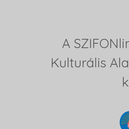
A SZIFONli
Kulturális A
k