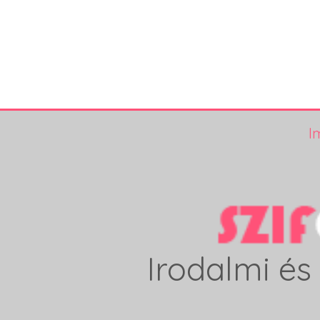
I
Irodalmi és 