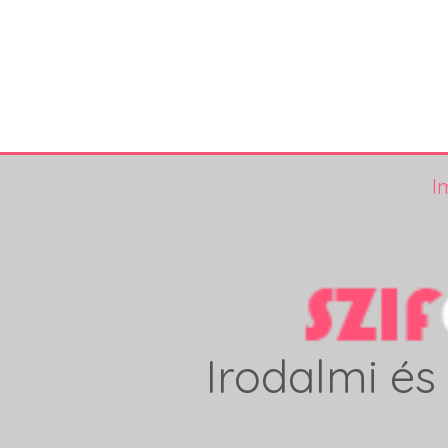
I
Irodalmi és 