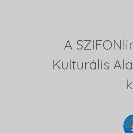
A SZIFONli
Kulturális A
k