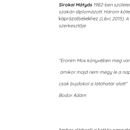
Sirokai Mátyás
1982-ben születe
szakán diplomázott. Három kötet
káprázatbeliekhez
(Libri, 2015).
szerkesztője.
“Eronim Mox könyvében meg van ír
amikor majd nem megy le a nap e
csak bujdokol a látóhatár alatt”
Bodor Ádám