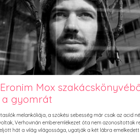
PesText 2023
PesText 2024
PesText 2025
+SZIF
HNB
Eronim Mox szakácskönyve
Spoiler
Eronim Mox szakácskönyvéből
i a gyomrát
étasilók melankóliája, a szökési sebesség már csak az acid 
ltak, Verhovinán emberemlékezet óta nem azonosítottak repü
, eljött hát a világ világossága, ugatják a két lábra emelkedet