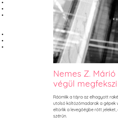
Nemes Z. Márió 
végül megfeksz
Ráömlik a tájra az elhagyott rak
utolsó költözőmadarak a gépek vo
eltörlik a levegőégbe rótt jeleket
szérűn.