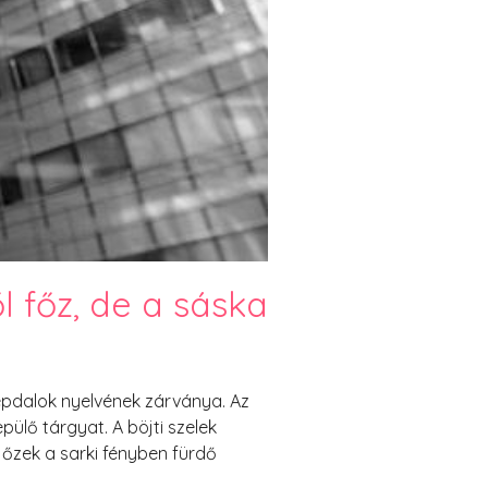
 főz, de a sáska
népdalok nyelvének zárványa. Az
lő tárgyat. A böjti szelek
t őzek a sarki fényben fürdő