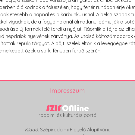
ok ideje, a sáska hiába vonszolja árnyékát az emberek közé,
erben ólálkodnak a faluszélen, hogy fehér ruhában érje őket a
ökletesebb a napnál és a karbunkulusnál. A belső szobák turi
l vigadnak, de a fogyó holdnál álmatlanul bámulják a sötét m
sodrása új formák felé tereli a nyájat. Ráömlik a tájra az elh
id népdalok nyelvének zárványa. Az utolsó költözőmadarak 
ak repülő tárgyat. A böjti szelek eltörlik a levegőégbe rótt j
emelkedett őzek a sarki fényben fürdő szérűn.
Impresszum
Irodalmi és kulturális portál
Kiadó:
Szépirodalmi Figyelő Alapítvány