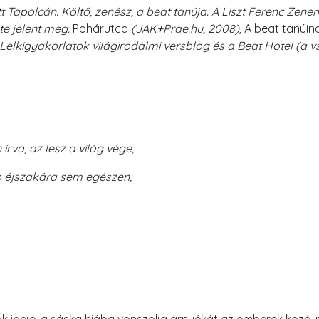
tt Tapolcán. Költő, zenész, a beat tanúja. A Liszt Ferenc Ze
e jelent meg:
Pohárutca
(JAK+Prae.hu, 2008),
A beat tanúin
 A Lelkigyakorlatok világirodalmi versblog és a Beat Hotel (a v
va, az lesz a világ vége,
́jszakára sem egészen,