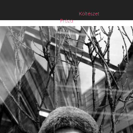
Költészet
Próza
Műfordítás
Mese
Folyó/irat/mentés
Sorozat
Hibrid
Hasznos szöveg
Józsefet nem kérdezte senki
Csízió
HISZTI
comicON
PesText
PesText 2021
PesText 2022