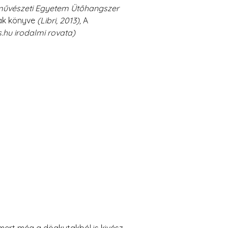
neművészeti Egyetem Ütőhangszer
ak könyve
(Libri, 2013),
A
s.hu irodalmi rovata)