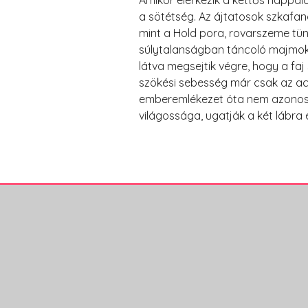
Amikor elérkezik a kettős nappal
a sötétség. Az ájtatosok szkafand
mint a Hold pora, rovarszeme tünd
súlytalanságban táncoló majmokka
látva megsejtik végre, hogy a faj 
szökési sebesség már csak az ac
emberemlékezet óta nem azonosított
világossága, ugatják a két lábra 