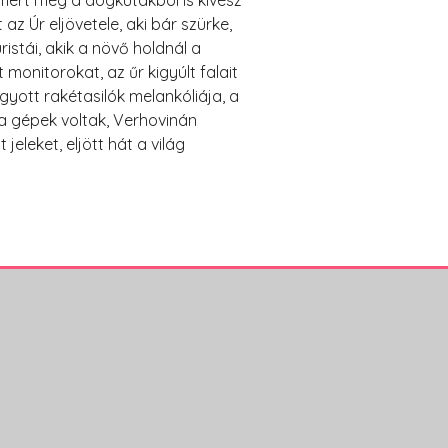
 mert még a dögkutakból is kivész
z Úr eljövetele, aki bár szürke,
stái, akik a növő holdnál a
onitorokat, az űr kigyúlt falait
agyott rakétasilók melankóliája, a
a gépek voltak, Verhovinán
eleket, eljött hát a világ