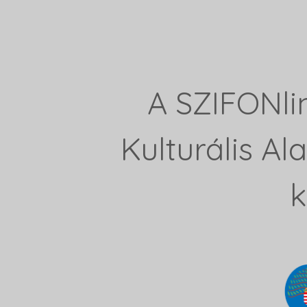
A SZIFONli
Kulturális A
k