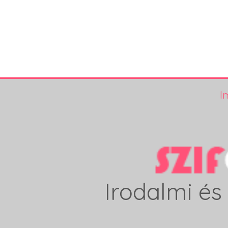
I
Irodalmi és 