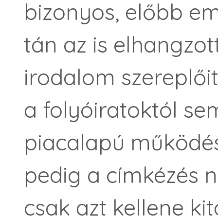
bizonyos, előbb em
tán az is elhangzot
irodalom szereplőit
a folyóiratoktól se
piacalapú működés,
pedig a címkézés n
csak azt kellene ki