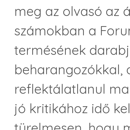
meg az olvasó az áp
számokban a Foru
termésének darabja
beharangozókkal, d
reflektálatlanul m
jó kritikához idő ke
türelmesen, hogy m