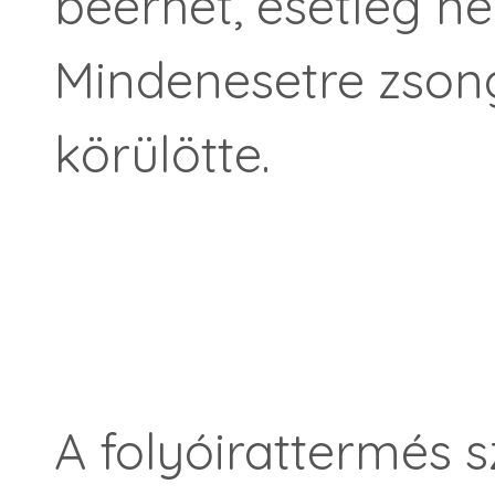
beérhet, esetleg n
Mindenesetre zsong
körülötte.
A folyóirattermés 