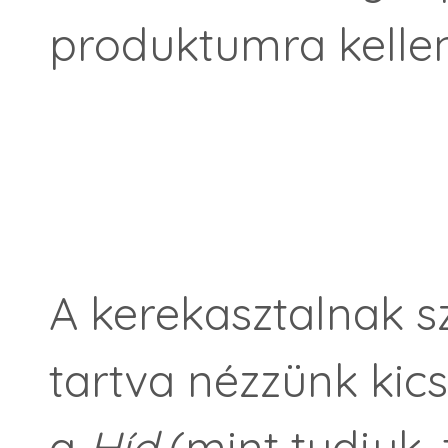
produktumra kellene
A kerekasztalnak s
tartva nézzünk kics
a
Híd
(mint tudjuk,