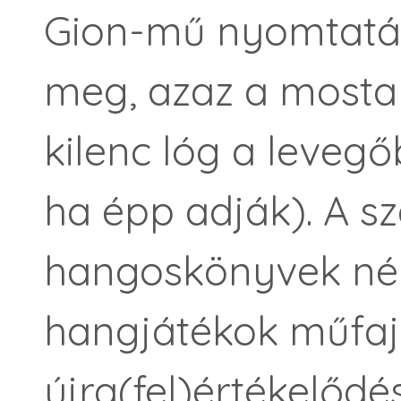
Gion-mű nyomtatá
meg, azaz a mosta
kilenc lóg a leveg
ha épp adják). A s
hangoskönyvek nép
hangjátékok műfa
újra(fel)értékelődé