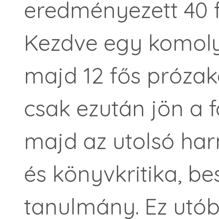
eredményezett 40 f
Kezdve egy komoly, 
majd 12 fős prózak
csak ezután jön a f
majd az utolsó ha
és könyvkritika, be
tanulmány. Ez utóbb