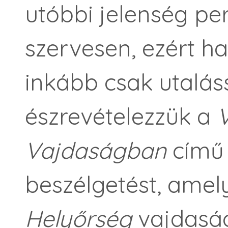
utóbbi jelenség pe
szervesen, ezért h
inkább csak utalás
észrevételezzük a
V
Vajdaságban
című
beszélgetést, amel
Helyőrség
vajdaság