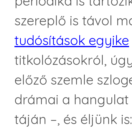
periodika is tartozi
szereplő is távol m
tudósítások egyike
titkolózásokról, ú
előző szemle szlog
drámai a hangulat 
táján –, és éljünk i