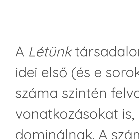
A
Létünk
társadalo
idei első (és e soro
száma szintén felvo
vonatkozásokat is,
dominálnak. A szám