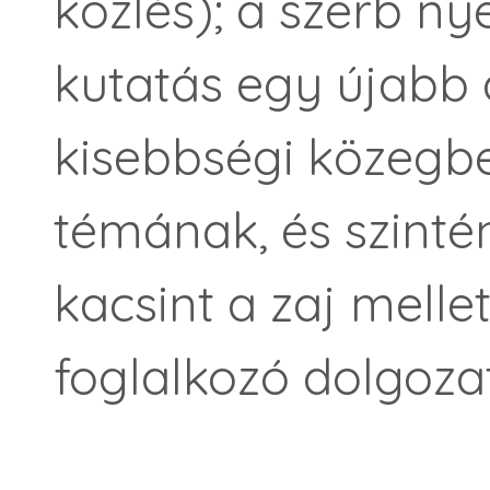
közlés); a szerb ny
kutatás egy újabb
kisebbségi közegbe
témának, és szinté
kacsint a zaj melle
foglalkozó dolgozat