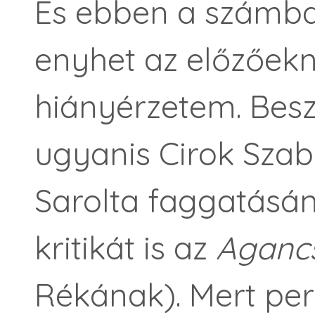
És ebben a számba
enyhet az előzőekn
hiányérzetem. Besz
ugyanis Cirok Szab
Sarolta faggatásá
kritikát is az
Aganc
Rékának). Mert pe