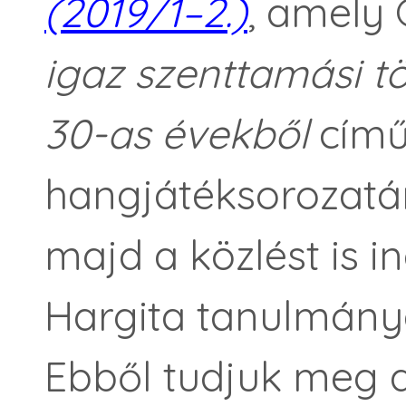
(2019/1–2.)
, amely
igaz szenttamási t
30-as évekből
című
hangjátéksorozatán
majd a közlést is 
Hargita tanulmánya
Ebből tudjuk meg az