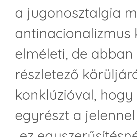
a jugonosztalgia 
antinacionalizmus 
elméleti, de abban
részletező körüljár
konklúzióval, hogy
egyrészt a jelennel
„ez egyszerűsítésn