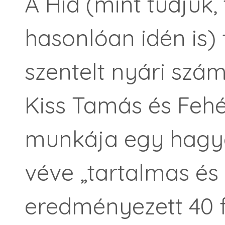
A Híd (mint tudjuk,
hasonlóan idén is) 
szentelt nyári szám
Kiss Tamás és Fehé
munkája egy hagy
véve „tartalmas és
eredményezett 40 f