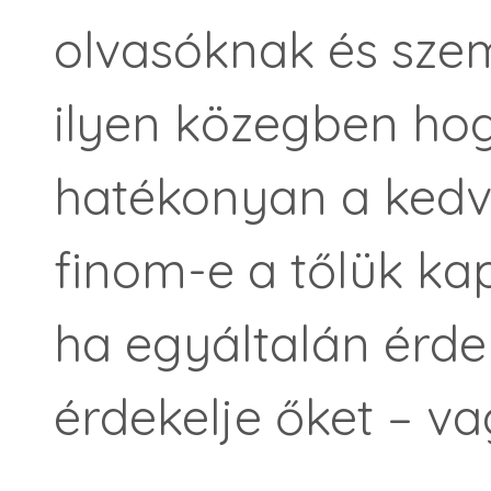
olvasóknak és sze
ilyen közegben hog
hatékonyan a kedv
finom-e a tőlük ka
ha egyáltalán érdek
érdekelje őket – va