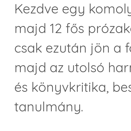
Kezdve egy komoly, 
majd 12 fős prózak
csak ezután jön a f
majd az utolsó ha
és könyvkritika, be
tanulmány.