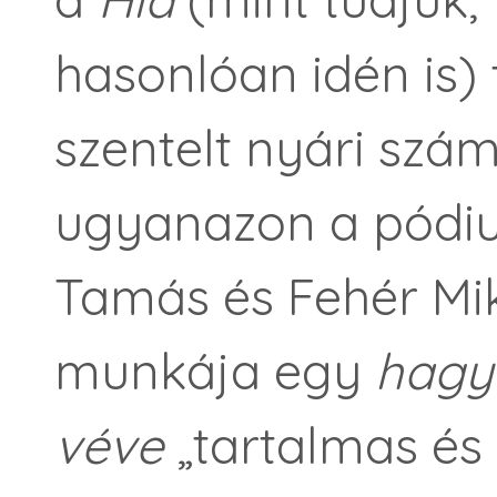
hasonlóan idén is) 
szentelt nyári szá
ugyanazon a pódiu
Tamás és Fehér Mik
munkája egy
hagy
véve
„tartalmas és