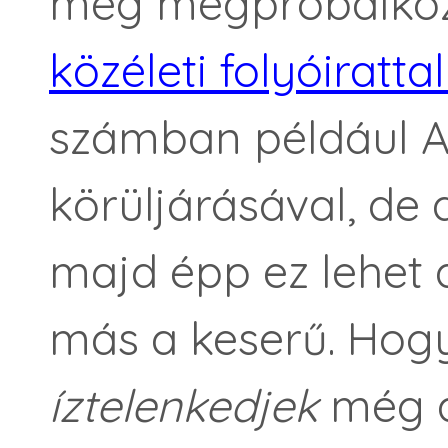
még megpróbálko
közéleti folyóirattal 
számban például A
körüljárásával, de
majd épp ez lehet 
más a keserű. Hogy
íztelenkedjek
még a