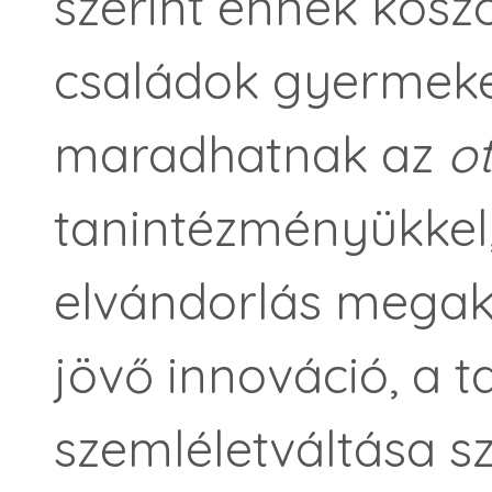
szerint ennek kösz
családok gyermeke
maradhatnak az
o
tanintézményükkel,
elvándorlás megak
jövő innováció, a 
szemléletváltása s