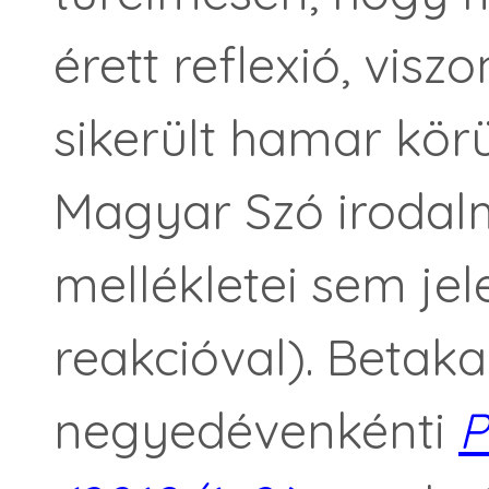
érett reflexió, visz
sikerült hamar kör
Magyar Szó irodal
mellékletei sem je
reakcióval). Betaka
negyedévenkénti
P