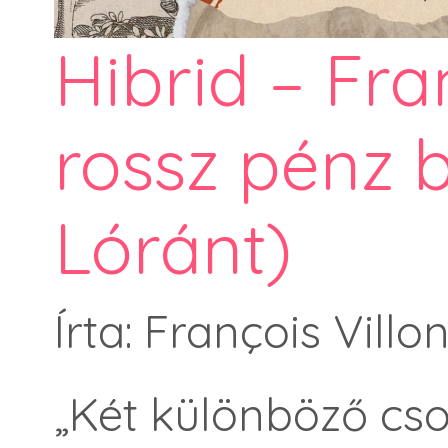
Hibrid – Fran
rossz pénz b
Lóránt)
Írta: François Villo
„Két különböző cso