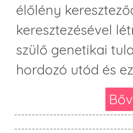
élőlény keresztez
keresztezésével lét
szülő genetikai tu
hordozó utód és ez
Bőv