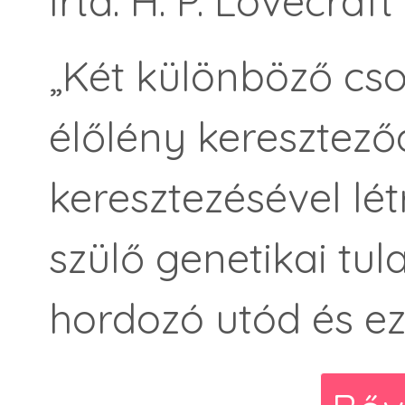
Írta: H. P. Lovecraft
„Két különböző cso
élőlény keresztez
keresztezésével lét
szülő genetikai tu
hordozó utód és ez