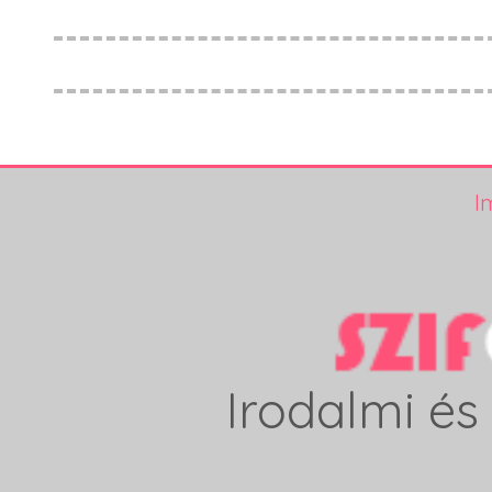
I
Irodalmi és 