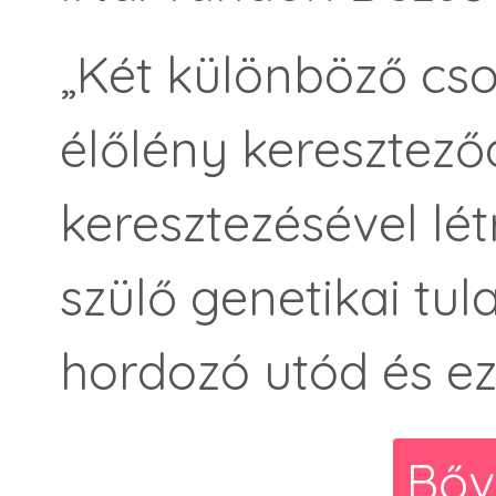
„Két különböző cso
élőlény keresztez
keresztezésével lét
szülő genetikai tu
hordozó utód és ez
Bőv