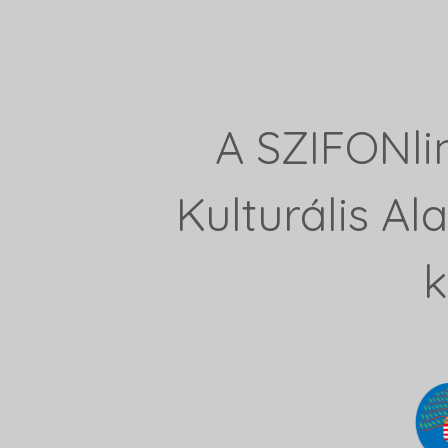
A SZIFONli
Kulturális A
k