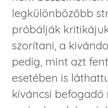
legkülönbözőbb str
próbálják kritikáju
szorítani, a kivánd
pedig, mint azt fe
esetében is láthatt
kíváncsi befogadó 