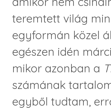
amikor nem csinál
teremtett világ mi
egyformán közel ál
egészen idén márci
mikor azonban a
T
számának tartalom
egyből tudtam, err