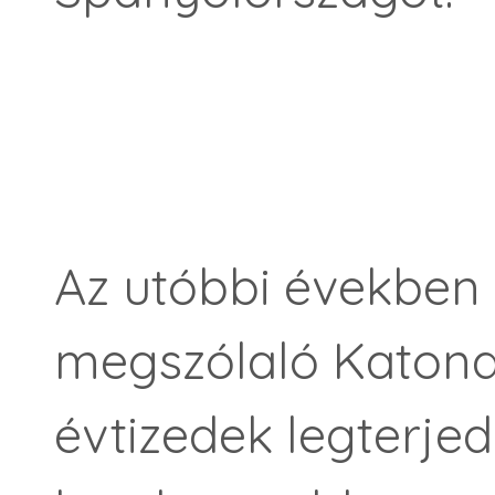
Az utóbbi években 
megszólaló Katona 
évtizedek legterje