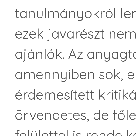
tanulmányokról len
ezek javarészt nem
ajánlók. Az anyagt
amennyiben sok, e
érdemesített kritiká
örvendetes, de főle
felülettel is rendel