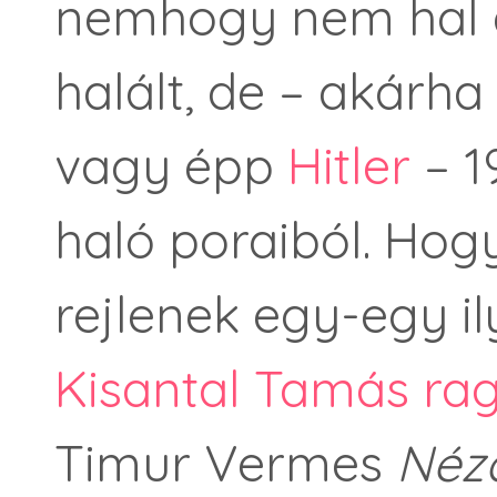
nemhogy nem hal a
halált, de – akárh
vagy épp
Hitler
– 1
haló poraiból. Hog
rejlenek egy-egy i
Kisantal Tamás rag
Timur Vermes
Nézd