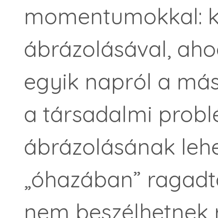
momentumokkal: k
ábrázolásával, ah
egyik napról a mási
a társadalmi probl
ábrázolásának lehe
„óhazában” ragadta
nem beszélhetnek r