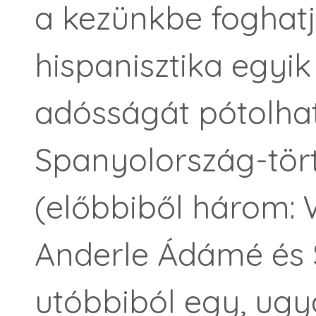
a kezünkbe foghat
hispanisztika egyi
adósságát pótolhat
Spanyolország-tör
(előbbiből három: 
Anderle Ádámé és 
utóbbiból egy, ugy