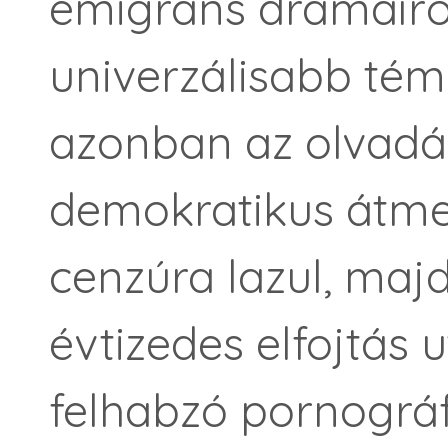
emigráns drámaíró
univerzálisabb tém
azonban az olvadá
demokratikus átme
cenzúra lazul, majd
évtizedes elfojtás
felhabzó pornográf