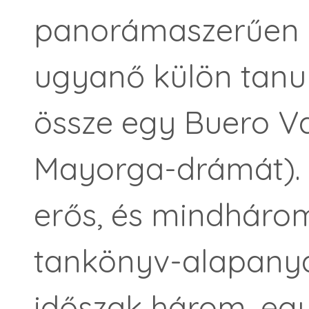
panorámaszerűen á
ugyanő külön tanu
össze egy Buero Va
Mayorga-drámát). 
erős, és mindhárom
tankönyv-alapany
időszak három, eg