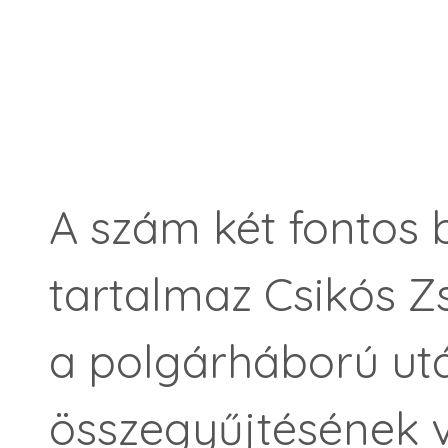
A szám két fontos b
tartalmaz Csikós Z
a polgárháború ut
összegyűjtésének