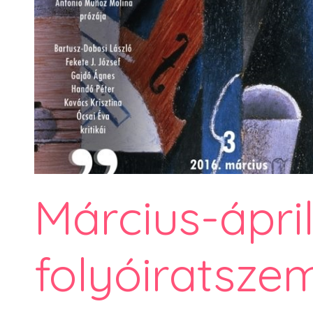
Március-ápril
folyóiratsze