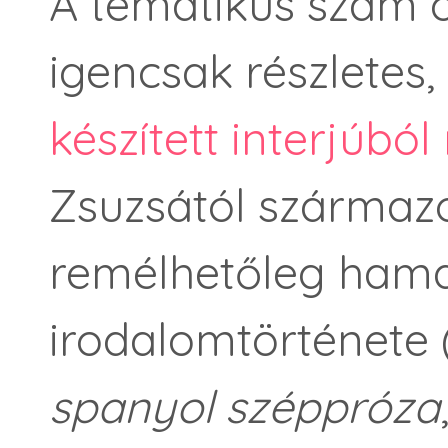
A tematikus szám ö
igencsak részletes,
készített interjúbó
Zsuzsától származo
remélhetőleg ham
irodalomtörténet
spanyol széppróza