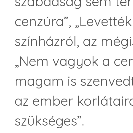
szabadság sem ter
cenzúra”, „Levették
színházról, az még
„Nem vagyok a cen
magam is szenvedte
az ember korlátai
szükséges”.