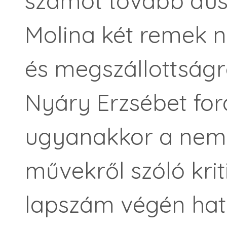
számot tovább dúsí
Molina két remek n
és megszállottságr
Nyáry Erzsébet fo
ugyanakkor a nemr
művekről szóló krit
lapszám végén hat