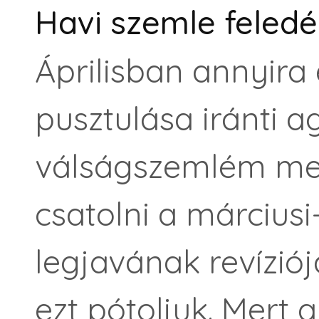
Havi szemle feledé
Áprilisban annyira 
pusztulása iránti
válságszemlém mell
csatolni a márciusi-
legjavának revíziój
ezt pótoljuk. Mert 