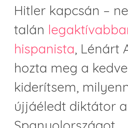
Hitler kapcsán – 
talán
legaktívabban
hispanista
, Lénárt
hozta meg a kedv
kiderítsem, milyenn
újjáéledt diktátor 
Spanyolországot.