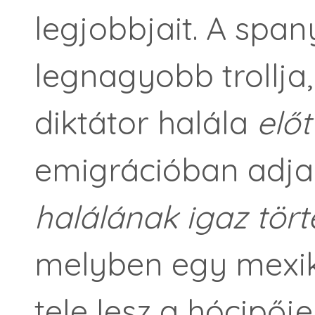
legjobbjait. A span
legnagyobb trollja
diktátor halála
előt
emigrációban adja
halálának igaz tör
melyben egy mexik
tele lesz a hócipőj