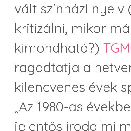
vált színházi nyelv
kritizálni, mikor m
kimondható?)
TGM-
ragadtatja a hetv
kilencvenes évek sp
„Az 1980-as évekbe
jelentős irodalmi m