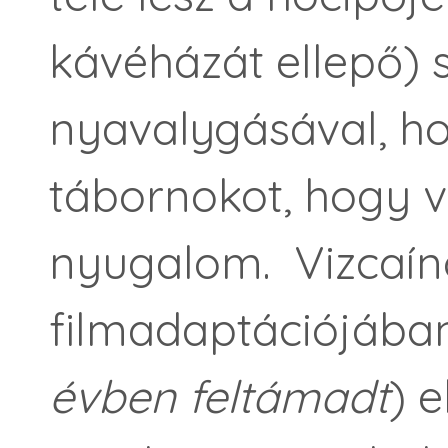
kávéházát ellepő)
nyavalygásával, h
tábornokot, hogy v
nyugalom. Vizcaín
filmadaptációjában
évben feltámadt
) 