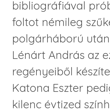
bibliográfiával pró
foltot némileg szűk
polgárháború utáni
Lénárt András az e
regényeiből készíte
Katona Eszter ped
kilenc évtized szín