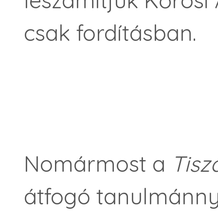
leszámítjuk Kőrösi 
csak fordításban.
Nomármost a
Tisz
átfogó tanulmánny