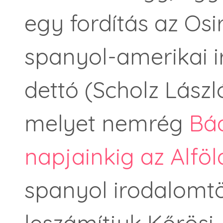
egy fordítás az Osi
spanyol-amerikai 
dettó (Scholz Lászl
melyet nemrég
Bád
napjainkig az Alfö
spanyol irodalomtö