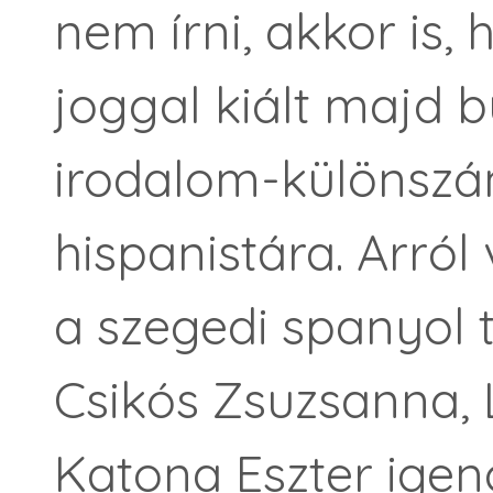
nem írni, akkor is
joggal kiált majd 
irodalom-különszá
hispanistára. Arró
a szegedi spanyol t
Csikós Zsuzsanna, 
Katona Eszter igen