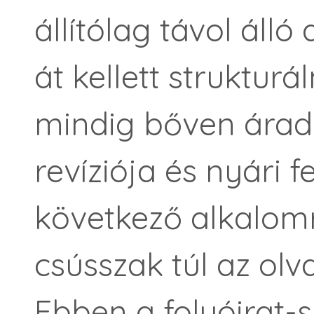
állítólag távol álló 
át kellett strukturá
mindig bőven árad
revíziója és nyári 
következő alkalom
csússzak túl az olv
Ebben a folyóirat-