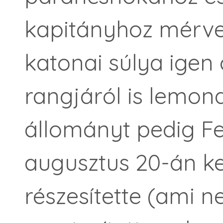
kapitányhoz mérve
katonai súlya igen 
rangjáról is lemond
állományt pedig Fe
augusztus 20-án 
részesítette (ami n