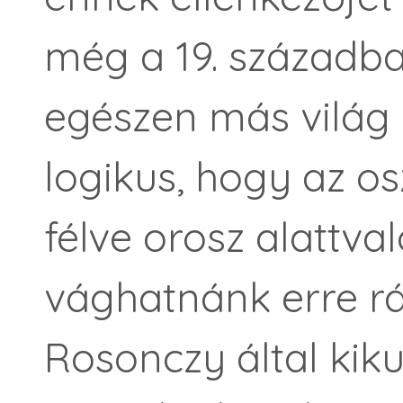
még a 19. századba
egészen más világ 
logikus, hogy az o
félve orosz alattva
vághatnánk erre rá
Rosonczy által kiku