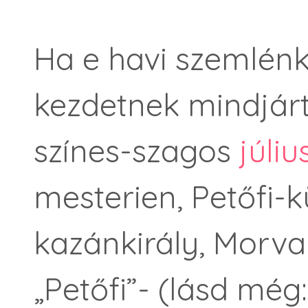
Ha e havi szemlénk 
kezdetnek mindjárt
színes-szagos
júliu
mesterien, Petőfi-
kazánkirály, Morvai
„Petőfi”- (lásd még