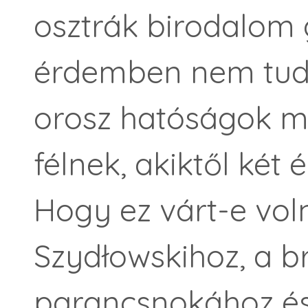
osztrák birodalom 
érdemben nem tudta
orosz hatóságok mé
félnek, akiktől két
Hogy ez várt-e voln
Szydłowskihoz, a br
parancsnokához és