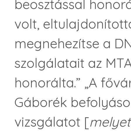
beosztással honorá
volt, eltulajdonítot
megnehezítse a DNS
szolgálatait az MT
honorálta.” „A főv
Gáborék befolyáso
vizsgálatot [
melyet