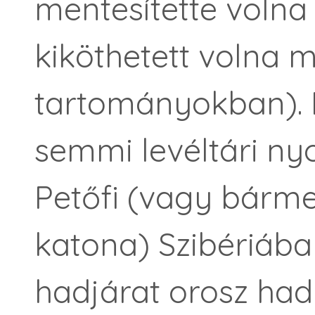
mentesítette volna 
kiköthetett volna 
tartományokban). 
semmi levéltári n
Petőfi (vagy bárm
katona) Szibériába 
hadjárat orosz had