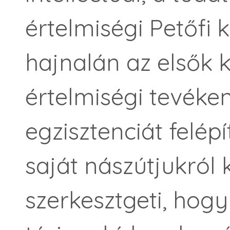
értelmiségi Petőfi 
hajnalán az elsők k
értelmiségi tevéke
egzisztenciát felépí
saját nászútjukról 
szerkesztgeti, hog