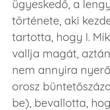
ügyeskedő, a lengy
története, aki kezd
tartotta, hogy I. Mi
vallja magát, aztán
nem annyira nyerő 
orosz büntetőszáza
be), bevallotta, h