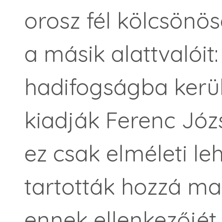
orosz fél kölcsön
a másik alattvalóit:
hadifogságba kerül
kiadják Ferenc Józ
ez csak elméleti le
tartották hozzá ma
ennek ellenkezőjét 