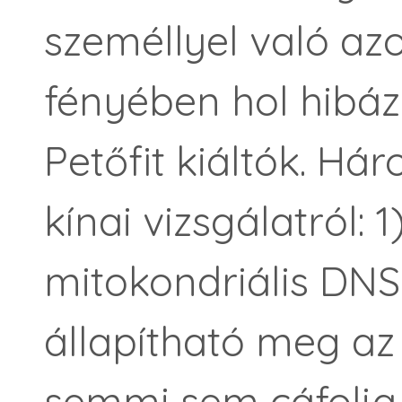
személlyel való az
fényében hol hibá
Petőfit kiáltók. Há
kínai vizsgálatról: 1
mitokondriális DNS
állapítható meg az
semmi sem cáfolja 