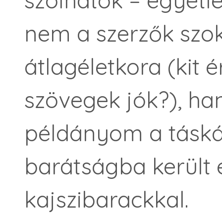
nem a szerzők szo
átlagéletkora (kit 
szövegek jók?), ha
példányom a tásk
barátságba került 
kajszibarackkal.