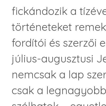
fickándozik a tízé
történeteket reme
fordítói és szerzői
július-augusztusi J
nemcsak a lap szer
csak a legnagyobb
szólhatok – egyet