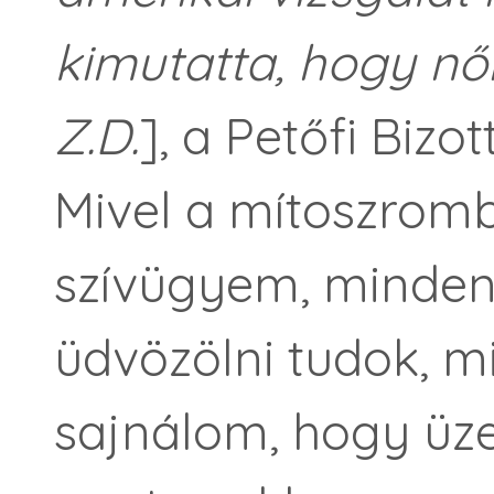
kimutatta, hogy női
Z.D.
], a Petőfi Bizo
Mivel a mítoszromb
szívügyem, minden 
üdvözölni tudok, m
sajnálom, hogy üze