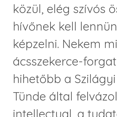
közül, elég szívós
hívőnek kell lennün
képzelni. Nekem m
ácsszekerce-forgató
hihetőbb a Szilágy
Tünde által felvázo
intellectual, a tud