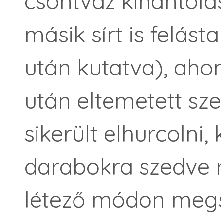
csontváz kihantol
másik sírt is felást
után kutatva), aho
után eltemetett sze
sikerült elhurcolni,
darabokra szedve r
létező módon megsz