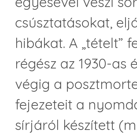
egyesével veszi sor
csúsztatásokat, eljá
hibákat. A „tételt”
régész az 1930-as é
végig a posztmorte
fejezeteit a nyomdá
sírjáról készített (