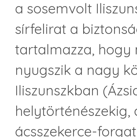
a sosemvolt Iliszun
sírfelirat a biztons
tartalmazza, hogy 
nyugszik a nagy kö
Iliszunszkban (Ázsia
helytörténészekig, 
ácsszekerce-forgat