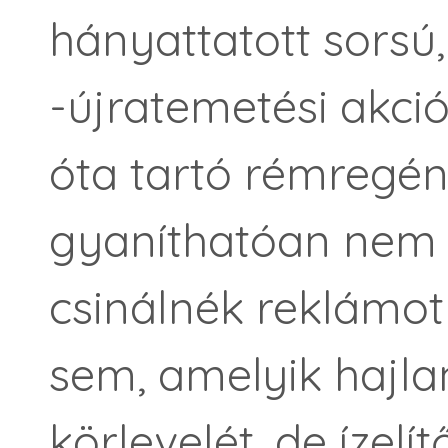
hányattatott sorsú,
-újratemetési akci
óta tartó rémregén
gyaníthatóan nem u
csinálnék reklámot
sem, amelyik hajla
körlevelét, de ízelí