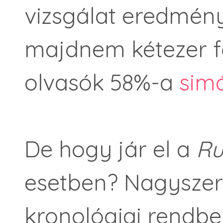
vizsgálat eredmény
majdnem kétezer f
olvasók 58%-a
simá
De hogy jár el a
Ru
esetben? Nagyszerű
kronológiai rendbe