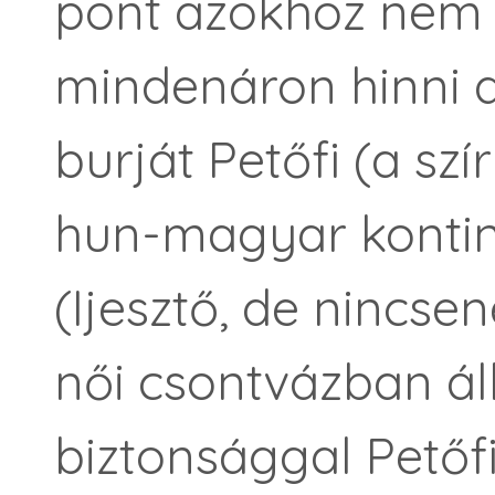
pont azokhoz nem j
mindenáron hinni 
burját Petőfi (a sz
hun-magyar kontinui
(Ijesztő, de nincse
női csontvázban ál
biztonsággal Petőfi