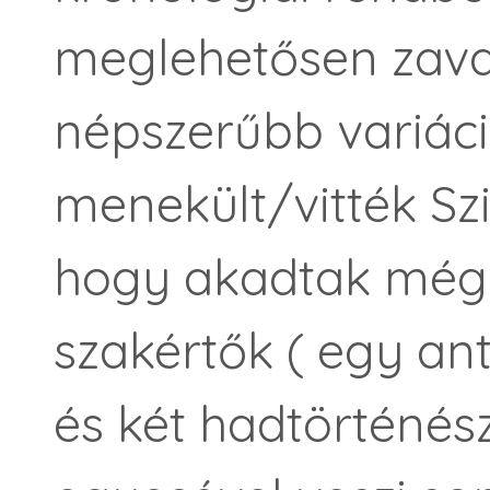
meglehetősen zavar
népszerűbb variáci
menekült/vitték Szi
hogy akadtak mégi
szakértők ( egy an
és két hadtörténés