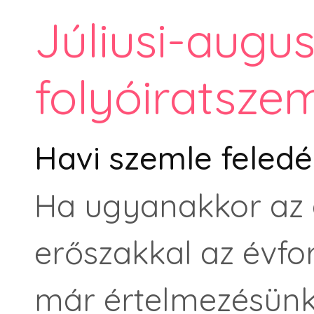
Júliusi-augus
folyóiratsze
Havi szemle feledé
Ha ugyanakkor az a
erőszakkal az évfor
már értelmezésünk