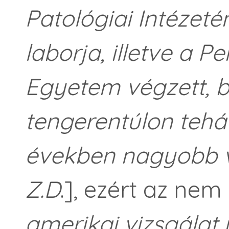
Patológiai Intézet
laborja, illetve a P
Egyetem végzett, b
tengerentúlon tehá
években nagyobb v
Z.D
.], ezért az ne
amerikai vizsgálat 