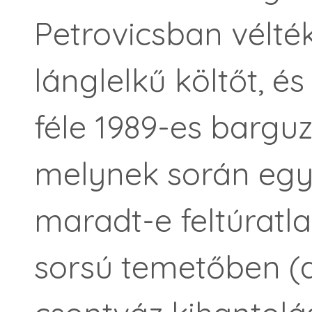
Petrovicsban vélté
lánglelkű költőt, é
féle 1989-es barguz
melynek során egye
maradt-e feltúratla
sorsú temetőben (a