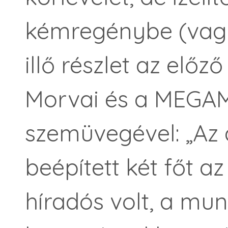
kémregénybe (vagy
illő részlet az elő
Morvai és a MEGAM
szemüvegével: „Az 
beépített két főt a
híradós volt, a mun