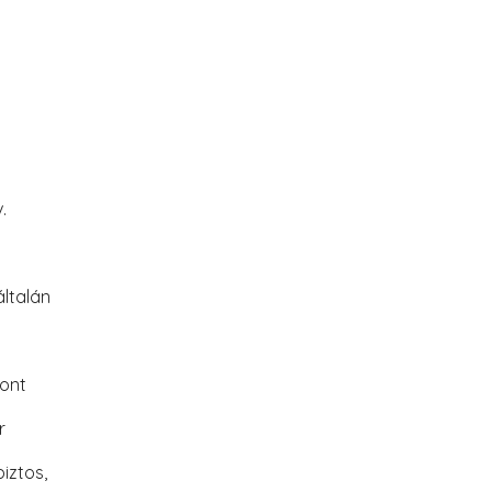
.
ltalán
font
r
iztos,