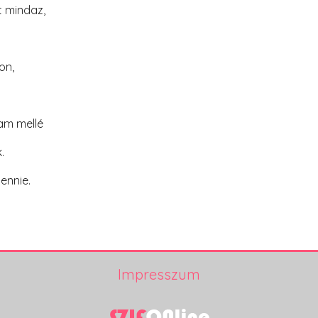
t mindaz,
on,
am mellé
.
ennie.
Impresszum