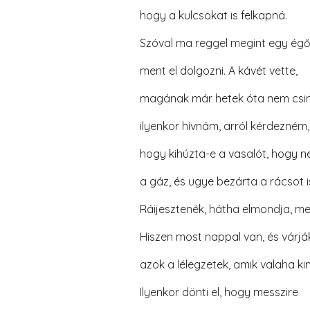
hogy a kulcsokat is felkapná.
Szóval ma reggel megint egy égő
ment el dolgozni. A kávét vette,
magának már hetek óta nem csin
ilyenkor hívnám, arról kérdezném,
hogy kihúzta-e a vasalót, hogy 
a gáz, és ugye bezárta a rácsot i
Ráijesztenék, hátha elmondja, mer
Hiszen most nappal van, és várjá
azok a lélegzetek, amik valaha k
Ilyenkor dönti el, hogy messzire