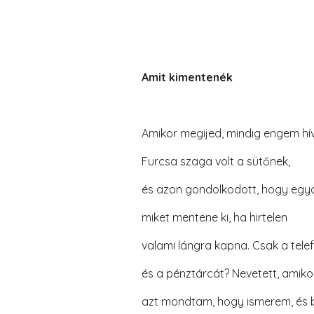
Amit kimentenék
Amikor megijed, mindig engem hív
Furcsa szaga volt a sütőnek,
és azon gondolkodott, hogy egyá
miket mentene ki, ha hirtelen
valami lángra kapna. Csak a tele
és a pénztárcát? Nevetett, amiko
azt mondtam, hogy ismerem, és b