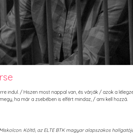
PesText 2023
PesText 2024
PesText 2025
+SZIF
HNB
Eronim Mox szakácskönyve
Spoiler
erse
re indul. / Hiszen most nappal van, és várják / azok a lélegz
 megy, ha már a zsebében is elfért mindaz, / ami kell hozzá.
 Miskolcon. Költő, az ELTE BTK magyar alapszakos hallgatój