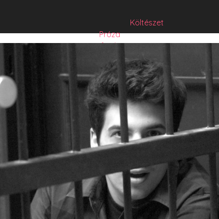
Költészet
Próza
Műfordítás
Mese
Folyó/irat/mentés
Sorozat
Hibrid
Hasznos szöveg
Józsefet nem kérdezte senki
Csízió
HISZTI
comicON
PesText
PesText 2021
PesText 2022