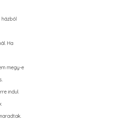
 házból
ál. Ha
nem megy-e
s.
re indul.
k
imaradtak.