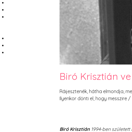
Biró Krisztián v
Ráijesztenék, hátha elmondja, mer
Ilyenkor dönti el, hogy messzire /
Biró Krisztián
1994-ben született