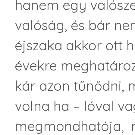
hanem egy valósze
valóság, és bár ne
éjszaka akkor ott 
évekre meghatároz
kár azon tűnődni, m
volna ha – lóval va
megmondhatója, m