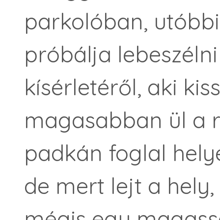
parkolóban, utóbbi
próbálja lebeszélni
kísérletéről, aki kis
magasabban ül a r
padkán foglal helye
de mert lejt a hely
mégis egy magas