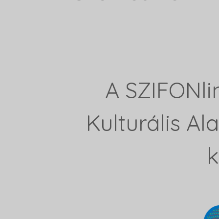
A SZIFONli
Kulturális A
k