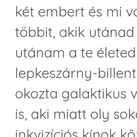
két embert és mi vá
többit, akik utánad
utánam a te életed
lepkeszárny-billen
okozta galaktikus 
is, aki miatt oly so
inkvizíciós kínok k