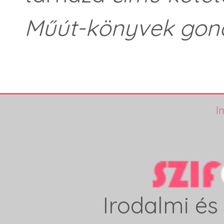
Műút-könyvek gon
I
Irodalmi és 