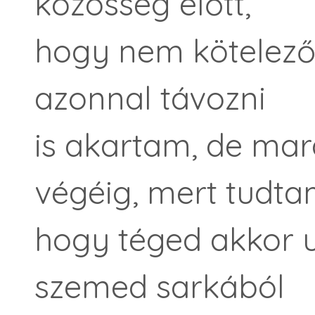
közösség előtt,
hogy nem kötelező 
azonnal távozni
is akartam, de ma
végéig, mert tudta
hogy téged akkor ut
szemed sarkából