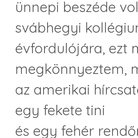
ünnepi beszéde vol
svábhegyi kollégi
évfordulójára, ez
megkönnyeztem, m
az amerikai hírcsat
egy fekete tini
és egy fehér rendőr