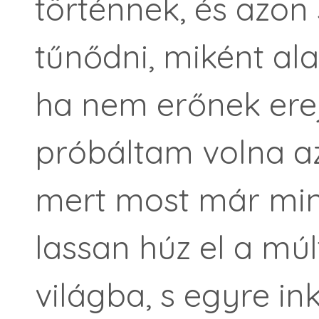
történnek, és azo
tűnődni, miként ala
ha nem erőnek ere
próbáltam volna az
mert most már mi
lassan húz el a múl
világba, s egyre in