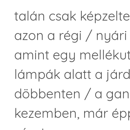
talán csak képzelte
azon a régi / nyári
amint egy mellékut
lámpák alatt a jár
döbbenten / a gang
kezemben, már épp