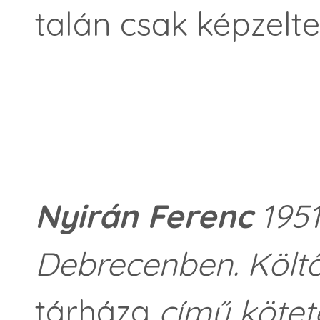
talán csak képzelte
Nyirán Ferenc
1951
Debrecenben. Költ
tárháza
című kötete