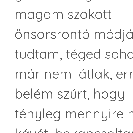
magam szokott
önsorsrontó módjá
tudtam, téged soh
már nem látlak, er
belém szúrt, hogy
tényleg mennyire h