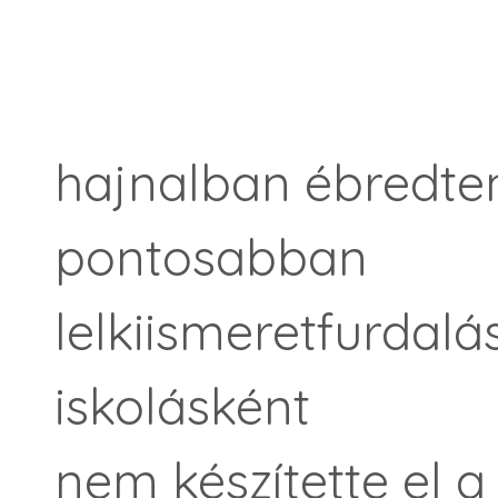
hajnalban ébredtem
pontosabban
lelkiismeretfurdalá
iskolásként
nem készítette el a