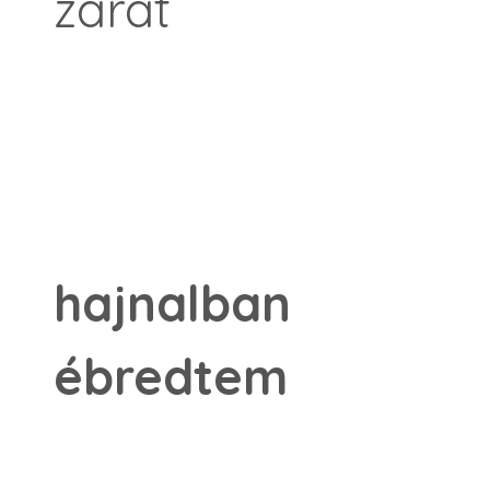
zárat
hajnalban
ébredtem