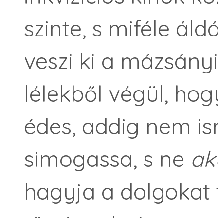
szinte, s miféle áld
veszi ki a mázsány
lélekből végül, ho
édes, addig nem i
simogassa, s ne
ak
hagyja a dolgokat 