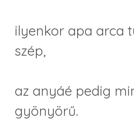
ilyenkor apa arca 
szép,
az anyáé pedig m
gyönyörű.