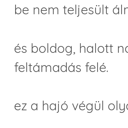
be nem teljesült ál
és boldog, halott
feltámadás felé.
ez a hajó végül olya