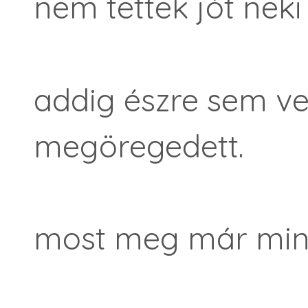
nem tettek jót neki
addig észre sem v
megöregedett.
most meg már min