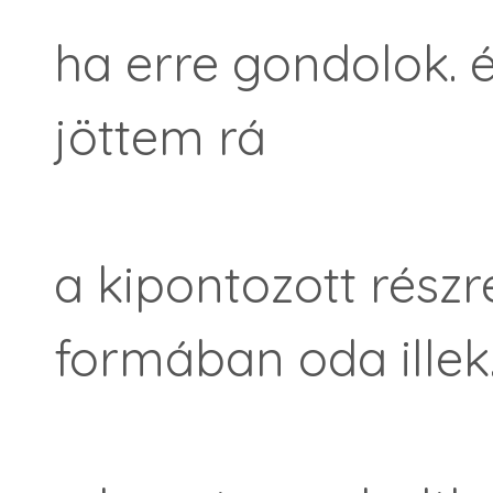
ha erre gondolok. 
jöttem rá
a kipontozott rész
formában oda illek