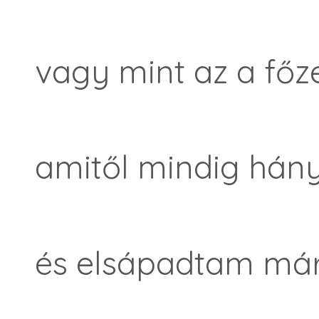
vagy mint az a főze
amitől mindig hány
és elsápadtam már 