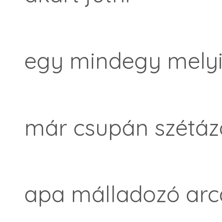
egy mindegy melyi
már csupán szétázo
apa málladozó arc