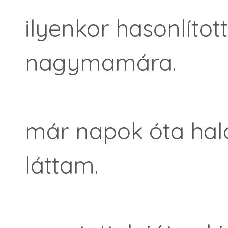
ilyenkor hasonlíto
nagymamára.
már napok óta halot
láttam.