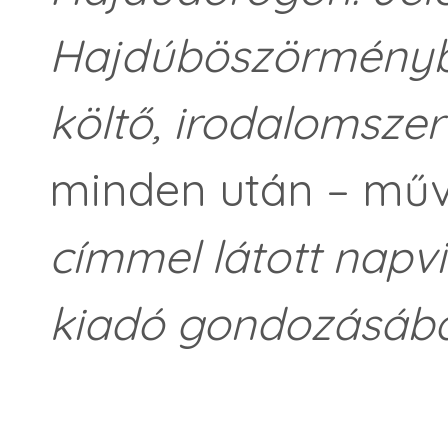
Hajdúböszörményben
költő, irodalomsze
minden után – műv
címmel látott napv
kiadó gondozásába