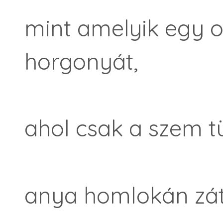
mint amelyik egy o
horgonyát,
ahol csak a szem t
anya homlokán záto