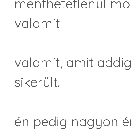
menthetetlenül mon
valamit.
valamit, amit add
sikerült.
én pedig nagyon ér