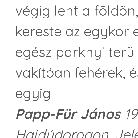
végig lent a földön
kereste az egykor e
egész parknyi terül
vakítóan fehérek, 
egyig
Papp-Für János
19
Hajdúdorogon. Jel