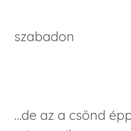
Pilins
szabadon
…de az a csönd ép