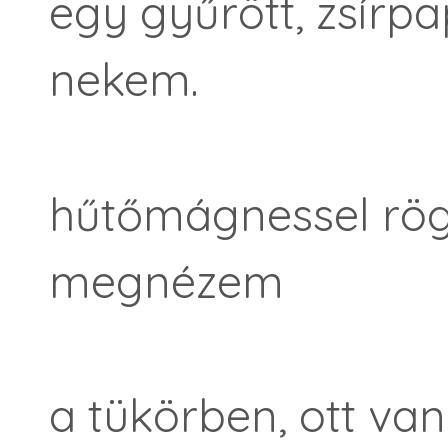
egy gyűrött, zsírpap
nekem.
hűtőmágnessel rög
megnézem
a tükörben, ott van