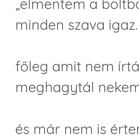
„elmentem a boltba
minden szava igaz.
főleg amit nem írtá
meghagytál nekem
és már nem is ért