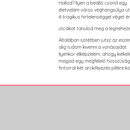
Hallod? Ilyen a beálló csönd egy
életvidám város véghangsúlya ut
A tragikus hirtelenséggel véget é
utcákat tanulod meg a legnehez
Általában sötétben jutsz az esze
alig tudom kivenni a vonásaidat.
Ilyenkor elképzelem, ahogy kiékel
magad egy megfelelő hosszúsá
fintorral két arckifejezés pillé