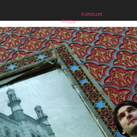
Költészet
Próza
Műfordítás
Mese
Folyó/irat/mentés
Sorozat
Hibrid
Hasznos szöveg
Józsefet nem kérdezte senki
Csízió
HISZTI
comicON
PesText
PesText 2021
PesText 2022