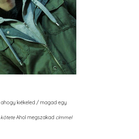
m, ahogy kiékeled / magad egy
 kötete
Ahol megszakad
címmel