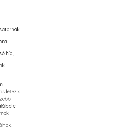
csatornák
pra
só híd,
nk
en
s létezik
ízebb
lálod el
hullámok
álnak.