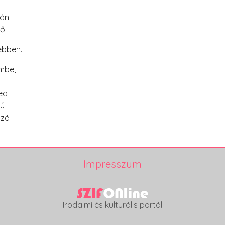
án.
rő
ebben.
mbe,
ed
gú
re közé.
Impresszum
Irodalmi és kulturális portál