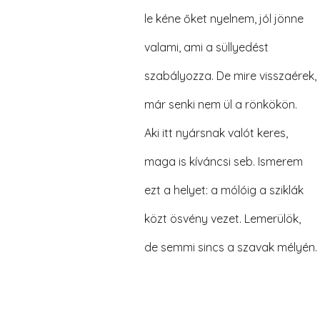
le kéne őket nyelnem, jól jönne
valami, ami a süllyedést
szabályozza. De mire visszaérek,
már senki nem ül a rönkökön.
Aki itt nyársnak valót keres,
maga is kíváncsi seb. Ismerem
ezt a helyet: a mólóig a sziklák
közt ösvény vezet. Lemerülök,
de semmi sincs a szavak mélyén.