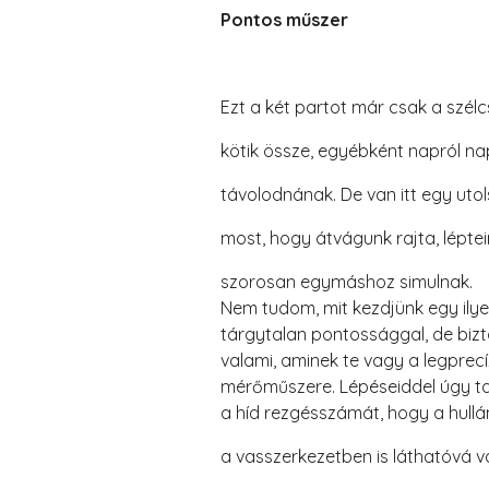
Pontos műszer
Ezt a két partot már csak a szél
kötik össze, egyébként napról na
távolodnának. De van itt egy utol
most, hogy átvágunk rajta, léptei
szorosan egymáshoz simulnak.
Nem tudom, mit kezdjünk egy ily
tárgytalan pontossággal, de bizto
valami, aminek te vagy a legprec
mérőműszere. Lépéseiddel úgy ta
a híd rezgésszámát, hogy a 
a vasszerkezetben is láthatóvá v