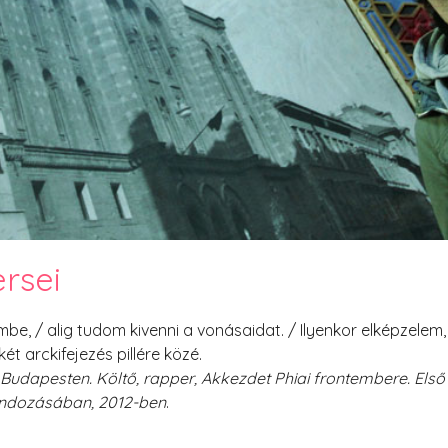
PesText 2023
PesText 2024
PesText 2025
+SZIF
HNB
Eronim Mox szakácskönyve
Spoiler
rsei
mbe, / alig tudom kivenni a vonásaidat. / Ilyenkor elképzele
ét arckifejezés pillére közé.
 Budapesten. Költő, rapper, Akkezdet Phiai frontembere. Első
gondozásában, 2012-ben
.