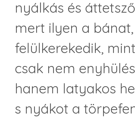
nyálkás és áttetsző
mert ilyen a bánat,
felülkerekedik, min
csak nem enyhülés
hanem latyakos he
s nyákot a törpefe