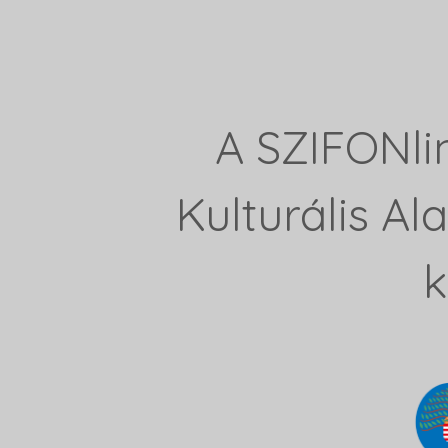
A SZIFONli
Kulturális A
k