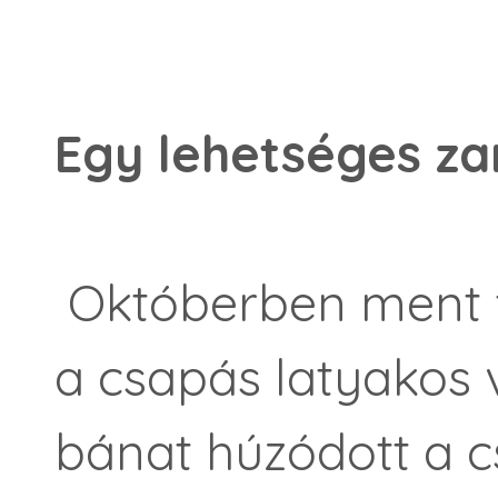
Egy lehetséges za
Októberben ment f
a csapás latyakos v
bánat húzódott a c