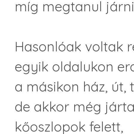
míg megtanul járni 
Hasonlóak voltak r
egyik oldalukon er
a másikon ház, út,
de akkor még járta
kőoszlopok felett,