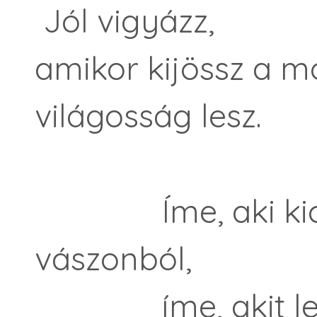
Jól vigyázz,
amikor kijössz a mo
világosság lesz.
Íme, aki kicso
vászonból,
íme, akit leőröl