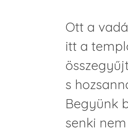
Ott a vadász
itt a templo
összegyűjtjük
s hozsannává 
Begyünk belső 
senki nem jut