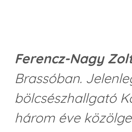
Ferencz-Nagy Zol
Brassóban. Jelenl
bölcsészhallgató K
három éve közölget 