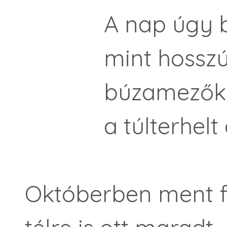
A nap úgy buk
mint hosszú n
búzamezők ho
a túlterhelt a
Októberben ment fe