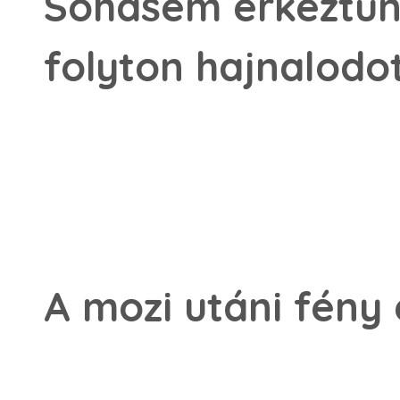
Sohasem érkeztün
folyton hajnalodot
A mozi utáni fény 