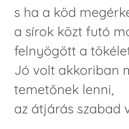
s ha a köd megérke
a sírok közt futó 
felnyögött a tökél
Jó volt akkoriban
temetőnek lenni,
az átjárás szabad v