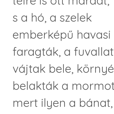
télre is ott maradt,
s a hó, a szelek
emberképű havasi 
faragták, a fuvalla
vájtak bele, környé
belakták a mormot
mert ilyen a bánat,