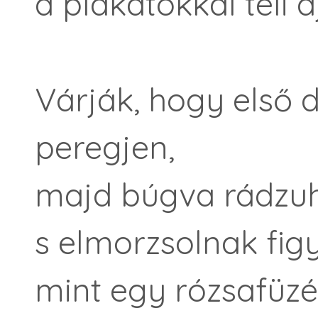
a plakátokkal teli 
Várják, hogy első 
peregjen,
majd búgva rádzu
s elmorzsolnak fig
mint egy rózsafüzér