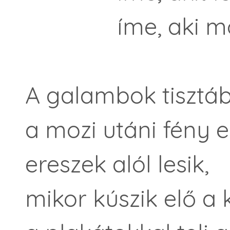
íme, aki morz
A galambok tisztá
a mozi utáni fény e
ereszek alól lesik,
mikor kúszik elő a