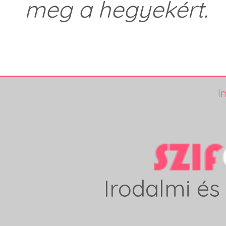
meg a hegyekért.
I
Irodalmi és 