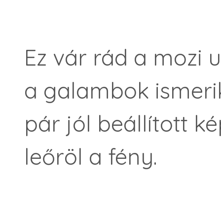
Ez vár rád a mozi u
a galambok ismeri
pár jól beállított k
leőröl a fény.