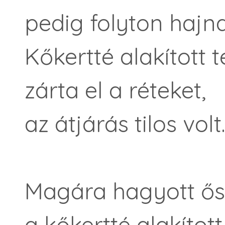
pedig folyton hajna
Kőkertté alakított 
zárta el a réteket,
az átjárás tilos volt
Magára hagyott ősz
a kőkertté alakítot