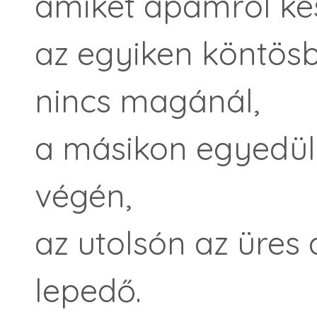
amiket apámról kés
az egyiken köntösben
nincs magánál,
a másikon egyedül á
végén,
az utolsón az üres á
lepedő.