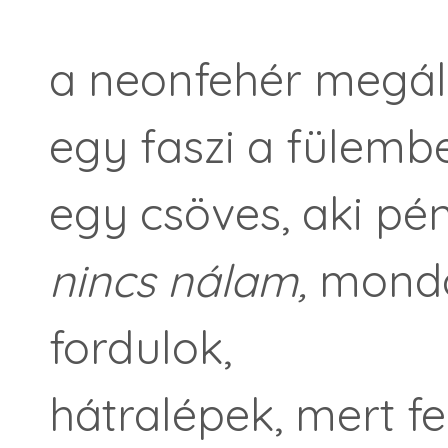
a neonfehér megá
egy faszi a fülembe
egy csöves, aki pén
nincs nálam,
mondo
fordulok,
hátralépek, mert f