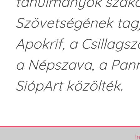
tanulmányok szakon
Szövetségének tagj
Apokrif, a Csillagsz
a Népszava, a Pann
SiópArt közölték.
I