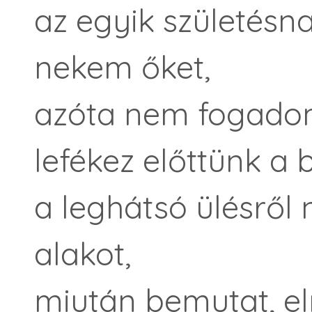
az egyik születésn
nekem őket,
azóta nem fogadom
lefékez előttünk a b
a leghátsó ülésrő
alakot,
miután bemutat, e