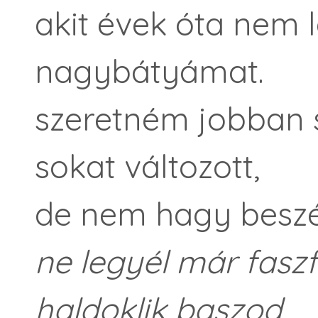
akit évek óta nem l
nagybátyámat.
szeretném jobban 
sokat változott,
de nem hagy beszél
ne legyél már faszf
haldoklik baszod,