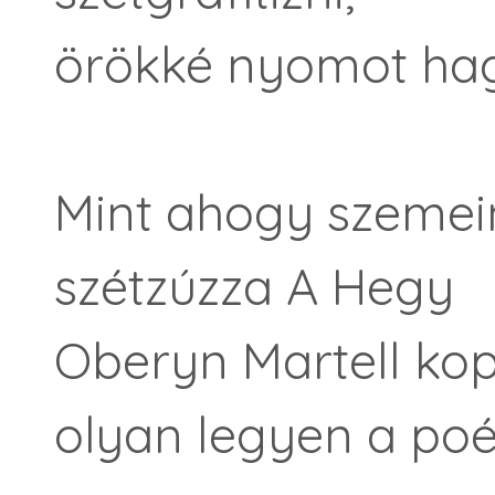
örökké nyomot hag
Mint ahogy szemein
szétzúzza A Hegy
Oberyn Martell kop
olyan legyen a poéz