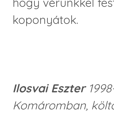
hogy vérünkkel fest
koponyátok.
Ilosvai Eszter
1998-
Komáromban, költő