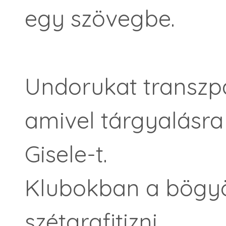
egy szövegbe.
Undorukat transzpa
amivel tárgyalásra 
Gisele-t.
Klubokban a bögy
szétgrafitizni,