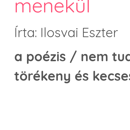
menekül
Írta: Ilosvai Eszter
a poézis / nem tu
törékeny és kecses