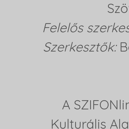
Szö
Felelős szerke
Szerkesztők:
B
A SZIFONli
Kulturális A