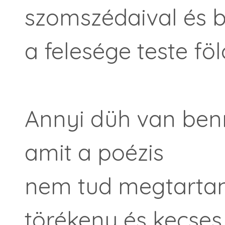
szomszédaival és b
a felesége teste fölö
Annyi düh van ben
amit a poézis
nem tud megtartan
törékeny és kecses