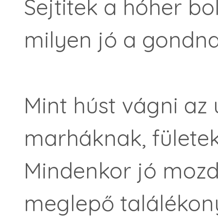
Sejtitek a hóher b
milyen jó a gondna
Mint húst vágni az 
marháknak, fületek
Mindenkor jó mozdu
meglepő találékon