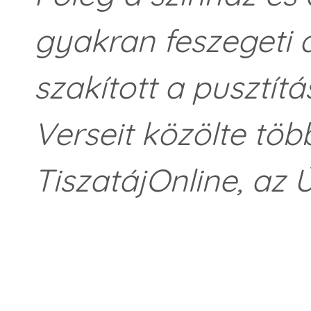
gyakran feszegeti 
szakított a pusztítá
Verseit közölte töb
TiszatájOnline, az Ú