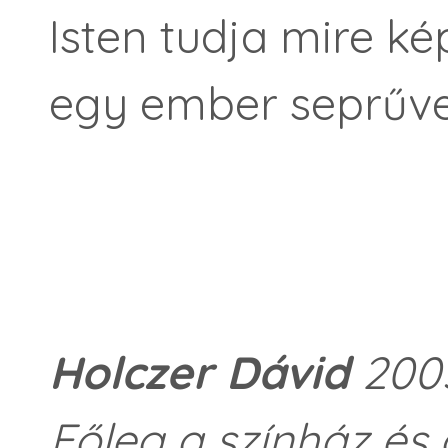
Isten tudja mire ké
egy ember seprűve
Holczer Dávid
2005
Főleg a színház és a