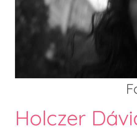
F
Holczer Dávi