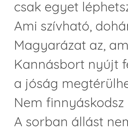
csak egyet léphetsz
Ami szívható, dohán
Magyarázat az, ami
Kannásbort nyújt f
a jóság megtérülhe
Nem finnyáskodsz k
A sorban állást nem