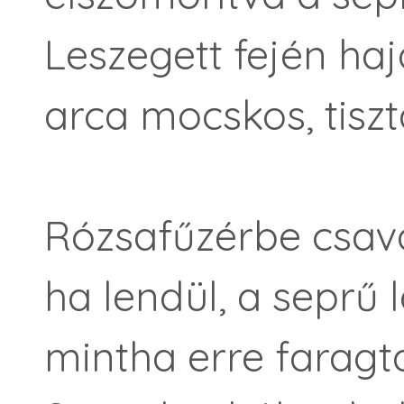
Leszegett fején haj
arca mocskos, tisz
Rózsafűzérbe csav
ha lendül, a seprű l
mintha erre faragt