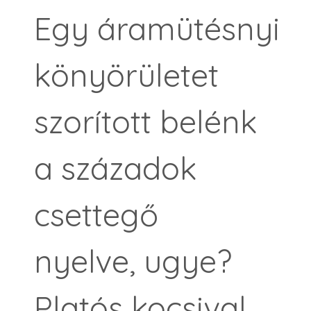
Egy áramütésnyi
könyörületet
szorított belénk
a századok
csettegő
nyelve, ugye?
Platós kocsival