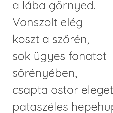
a lába görnyed.
Vonszolt elég
koszt a szőrén,
sok ügyes fonatot
sörényében,
csapta ostor elege
pataszéles hepehup