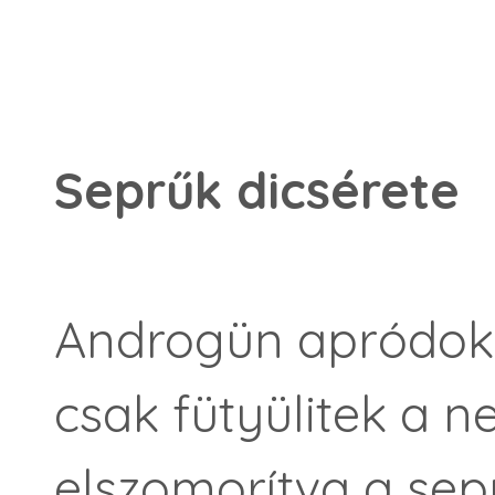
Seprűk dicsérete
Androgün apródok! 
csak fütyülitek a n
elszomorítva a sep