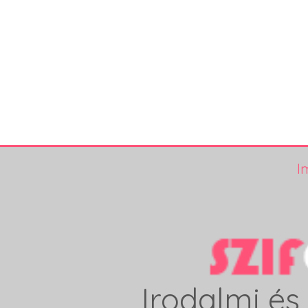
I
Irodalmi és 