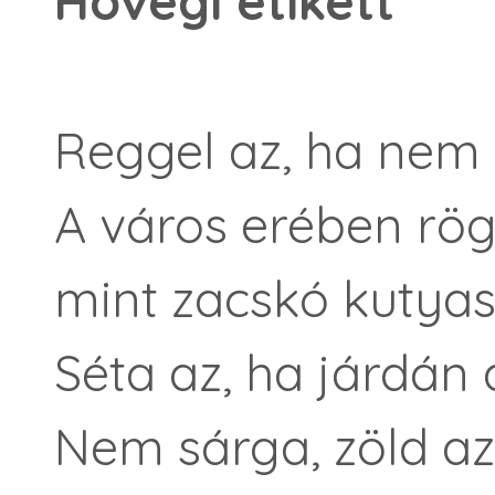
Hóvégi etikett
Reggel az, ha nem 
A város erében rö
mint zacskó kutyas
Séta az, ha járdán á
Nem sárga, zöld az 