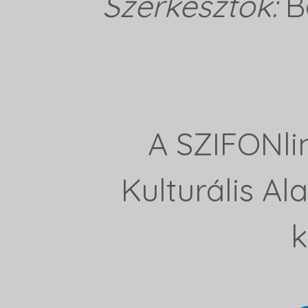
Szerkesztők:
B
A SZIFONli
Kulturális A
k