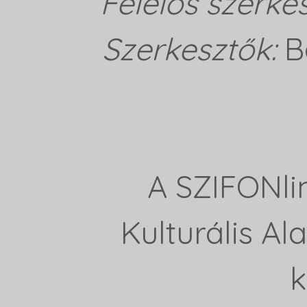
Felelős szerke
Szerkesztők:
B
A SZIFONli
Kulturális A
k