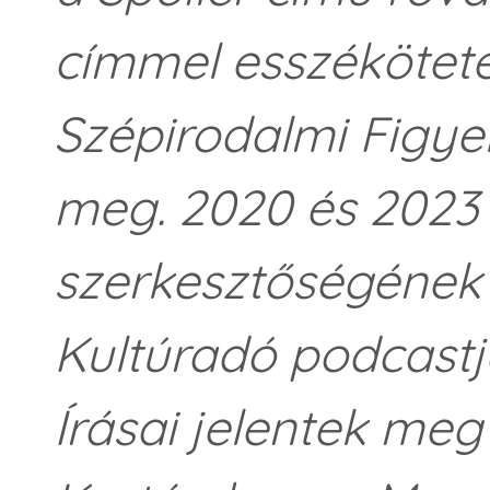
címmel esszékötete 
Szépirodalmi Figyel
meg. 2020 és 2023 
szerkesztőségének 
Kultúradó podcastj
Írásai jelentek meg