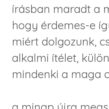
írásban maradt a 
hogy érdemes-e így
miért dolgozunk, cs
alkalmi ítélet, külö
mindenki a maga o
a minap újra megsz