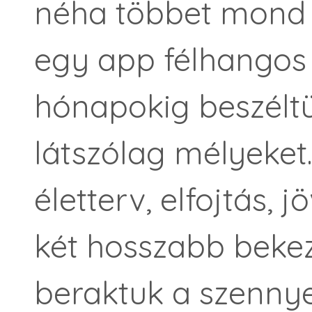
néha többet mond
egy app félhangos 
hónapokig beszélt
látszólag mélyeket.
életterv, elfojtás, j
két hosszabb bekez
beraktuk a szennye