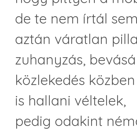
de te nem írtál sem
aztán váratlan pil
zuhanyzás, bevásár
közlekedés közben
is hallani véltelek,
pedig odakint ném