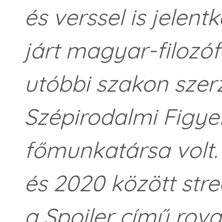
és verssel is jelen
járt magyar-filozóf
utóbbi szakon szer
Szépirodalmi Figye
főmunkatársa volt. 
és 2020 között str
a Spoiler című rov