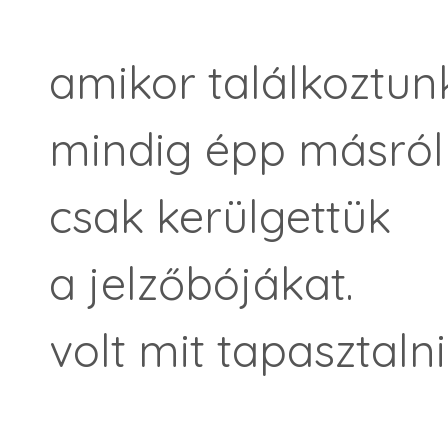
amikor találkoztun
mindig épp másról 
csak kerülgettük
a jelzőbójákat.
volt mit tapasztalni