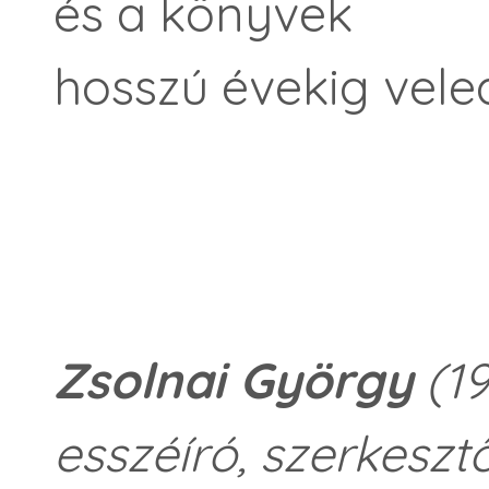
és a könyvek
hosszú évekig vel
Zsolnai György
(19
esszéíró, szerkeszt