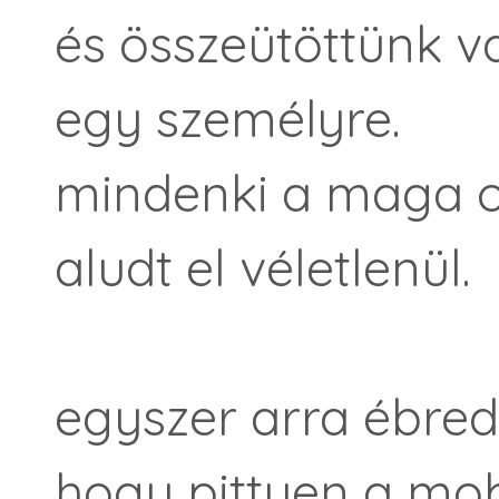
és összeütöttünk v
egy személyre.
mindenki a maga 
aludt el véletlenül.
egyszer arra ébre
hogy pittyen a mo