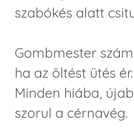
szabókés alatt csitu
Gombmester számol
ha az öltést ütés ér.
Minden hiába, újab
szorul a cérnavég.