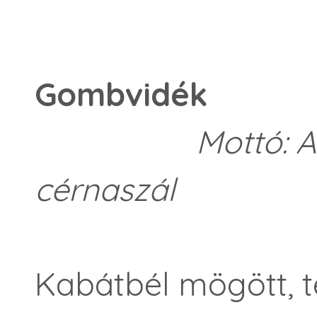
Gombvidék
Mottó: A féle
cérnaszál
Kabátbél mögött, 