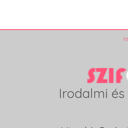
I
Irodalmi és 