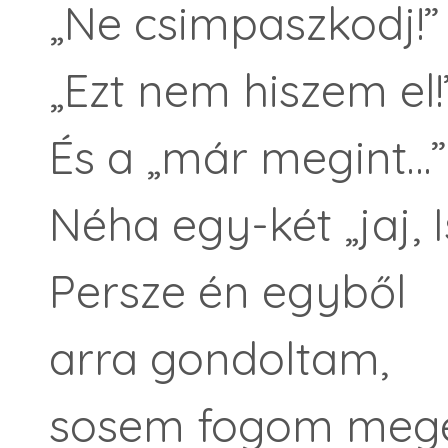
„Ne csimpaszkodj!”
„Ezt nem hiszem el!
És a „már megint…”
Néha egy-két „jaj, 
Persze én egyből
arra gondoltam,
sosem fogom megé