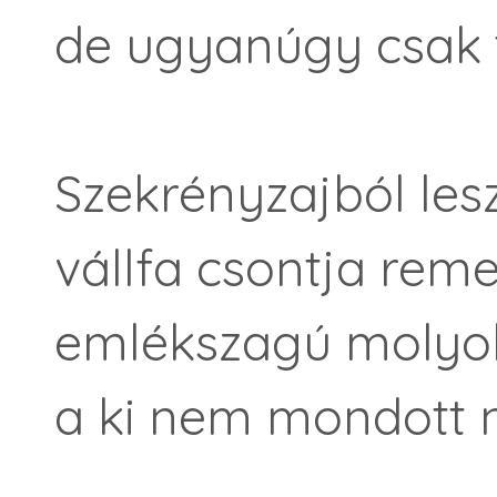
de ugyanúgy csak t
Szekrényzajból les
vállfa csontja reme
emlékszagú molyok
a ki nem mondott n