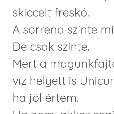
skiccelt freskó.
A sorrend szinte m
De csak szinte.
Mert a magunkfajtá
víz helyett is Unicu
ha jól értem.