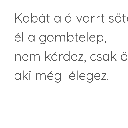
Kabát alá varrt sö
él a gombtelep,
nem kérdez, csak ö
aki még lélegez.