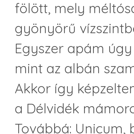
fölött, mely méltós
gyönyörű vízszintb
Egyszer apám úgy 
mint az albán szam
Akkor így képzelte
a Délvidék mámoros
Továbbá: Unicum, b