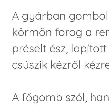
A gyárban gombol 
körmön forog a re
préselt ész, lapítot
csúszik kézről kézre
A főgomb szól, ha