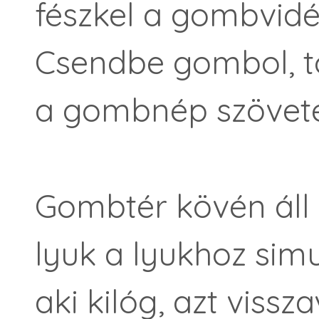
fészkel a gombvidé
Csendbe gombol, tö
a gombnép szöveté
Gombtér kövén áll a
lyuk a lyukhoz simu
aki kilóg, azt vissz