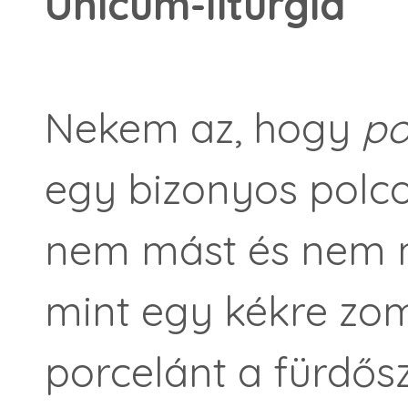
Unicum-liturgia
Nekem az, hogy
po
egy bizonyos polcot
nem mást és nem 
mint egy kékre zo
porcelánt a fürdős