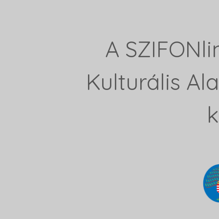
A SZIFONli
Kulturális A
k