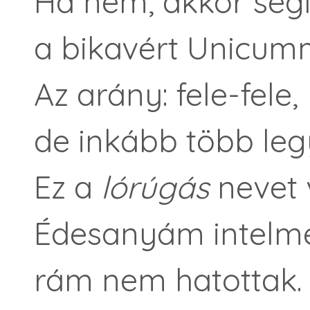
Ha nem, akkor segí
a bikavért Unicumma
Az arány: fele-fele,
de inkább több le
Ez a
lórúgás
nevet v
Édesanyám intelm
rám nem hatottak.