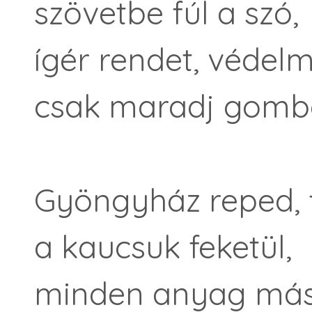
szövetbe fúl a szó,
ígér rendet, védelm
csak maradj gombo
Gyöngyház reped, 
a kaucsuk feketül,
minden anyag mást 