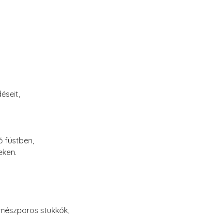
éseit,
ó füstben,
eken.
 mészporos stukkók,