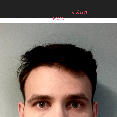
Költészet
Próza
Műfordítás
Mese
Folyó/irat/mentés
Sorozat
Hibrid
Hasznos szöveg
Józsefet nem kérdezte senki
Csízió
HISZTI
comicON
PesText
PesText 2021
PesText 2022