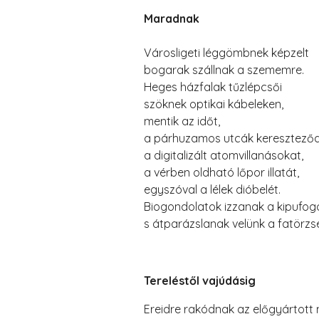
Maradnak
Városligeti léggömbnek képzelt
bogarak szállnak a szememre.
Heges házfalak tűzlépcsői
szöknek optikai kábeleken,
mentik az időt,
a párhuzamos utcák kereszteződ
a digitalizált atomvillanásokat,
a vérben oldható lőpor illatát,
egyszóval a lélek dióbelét.
Biogondolatok izzanak a kipufog
s átparázslanak velünk a fatörzs
Tereléstől vajúdásig
Ereidre rakódnak az előgyártott