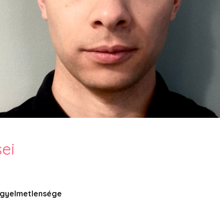
PesText 2023
PesText 2024
PesText 2025
+SZIF
HNB
Eronim Mox szakácskönyve
Spoiler
ei
igyelmetlensége