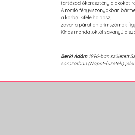
tartásod ókeresztény alakokat re
A romló fényviszonyokban bármer
a körből kifelé haladsz,
zavar a páratlan prímszámok fig
Kínos mondatoktól savanyú a sz
Berki Ádám
1996-ban született S
sorozatban (Napút-füzetek) jelen