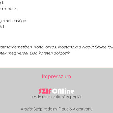
jt.
re lépsz,
yelmetlensége.
ád.
zatmárnémetiben. Költő, orvos. Mostanáig a Napút Online fol
tek meg versei. Első kötetén dolgozik.
Impresszum
Irodalmi és kulturális portál
Kiadó:
Szépirodalmi Figyelő Alapítvány