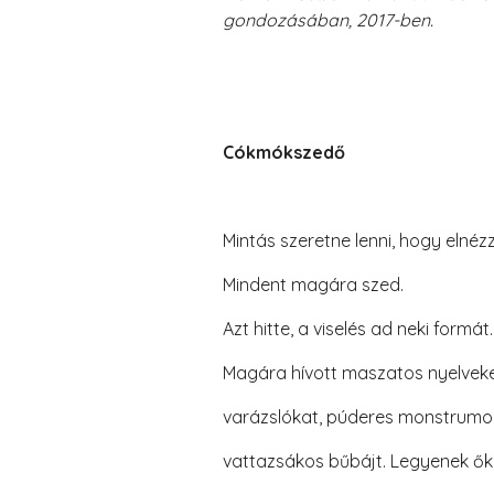
gondozásában, 2017-ben.
Cókmókszedő
Mintás szeretne lenni, hogy elnézz
Mindent magára szed.
Azt hitte, a viselés ad neki formát.
Magára hívott maszatos nyelveke
varázslókat, púderes monstrumo
vattazsákos bűbájt. Legyenek ők 