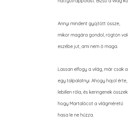
hattyútrappolást. Bizsu a világ kö
Annyi mindent gyűjtött össze,
mikor magára gondol, rögtön val
eszébe jut, ami nem ő maga.
Lassan elfogy a világ, már csak a
egy talpalatnyi. Ahogy hajol érte,
lebillen róla, és keringenek össz
hogy Martalócot a világméretű
hasa le ne húzza.