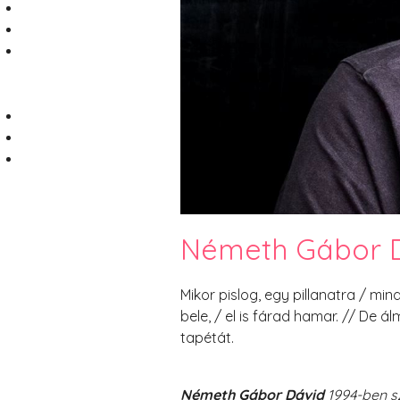
Németh Gábor D
Mikor pislog, egy pillanatra / mi
bele, / el is fárad hamar. // De 
tapétát.
Németh Gábor Dávid
1994-ben sz