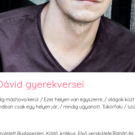
PesText 2023
PesText 2024
PesText 2025
+SZIF
HNB
Eronim Mox szakácskönyve
Spoiler
ávid gyerekversei
ndig máshova kerül. / Ezer helyen van egyszerre, / világok kö
álmában csak egy helyen jár, / mindig ugyanott. Tükörfalú / 
ületett Budapesten. Költő, kritikus. Első verskötete
Banán és 