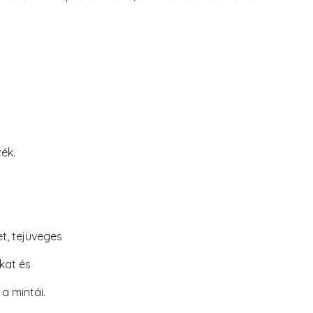
ék.
t, tejüveges
kat és
a mintái.