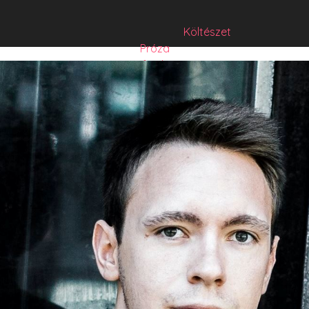
Költészet
Próza
Műfordítás
Mese
Folyó/irat/mentés
Sorozat
Hibrid
Hasznos szöveg
Józsefet nem kérdezte senki
Csízió
HISZTI
comicON
PesText
PesText 2021
PesText 2022