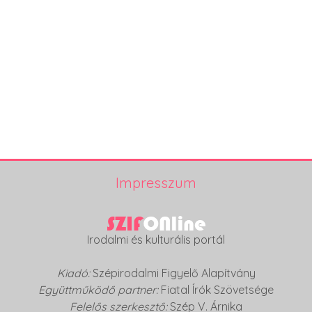
Impresszum
Irodalmi és kulturális portál
Kiadó:
Szépirodalmi Figyelő Alapítvány
Együttműködő partner:
Fiatal Írók Szövetsége
Felelős szerkesztő:
Szép V. Árnika