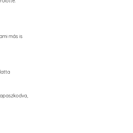
rülötte.
ami más is
latta
ekapaszkodva,