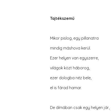
Tajtékszemű
Mikor pislog, egy pillanatra
mindig máshova kerül.
Ezer helyen van egyszerre,
világok közt háborog,
ezer dologba néz bele,
el is fárad hamar.
De álmában csak egy helyen jár,