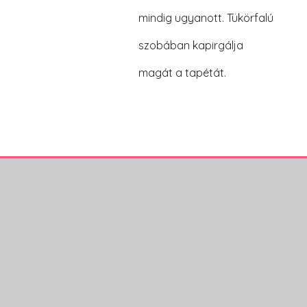
mindig ugyanott. Tükörfalú
szobában kapirgálja
magát a tapétát.