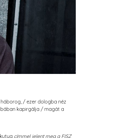
zt háborog, / ezer dologba néz
szobában kapirgálja / magát a
kutya
címmel jelent meg a FISZ