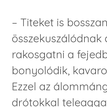
– Titeket is bossza
összekuszálódnak 
rakosgatni a fejed
bonyolódik, kavarod
Ezzel az álommángo
drótokkal teleagga