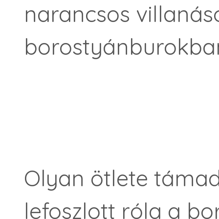
narancsos villanás
borostyánburokba
Olyan ötlete támad
lefoszlott róla a b