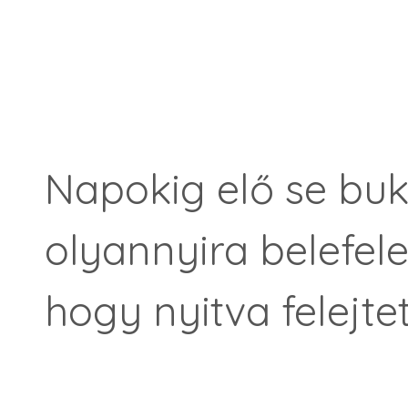
Napokig elő se buk
olyannyira belefel
hogy nyitva felejtet