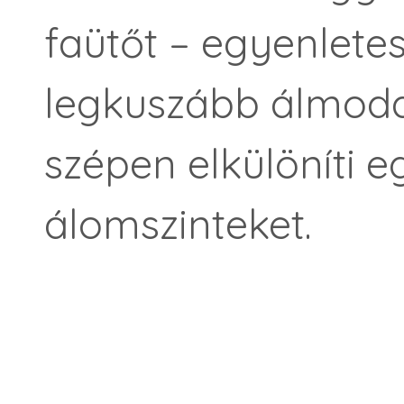
faütőt – egyenlete
legkuszább álmodat
szépen elkülöníti 
álomszinteket.