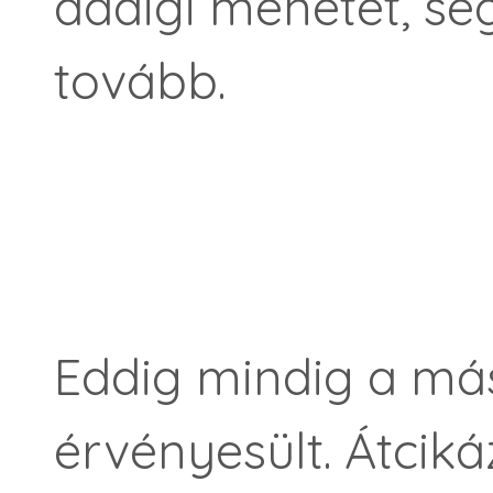
addigi menetét, segí
tovább.
Eddig mindig a má
érvényesült. Átciká