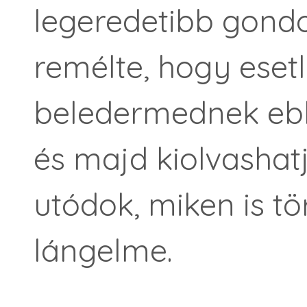
legeredetibb gondo
remélte, hogy esetl
beledermednek eb
és majd kiolvashatj
utódok, miken is tör
lángelme.