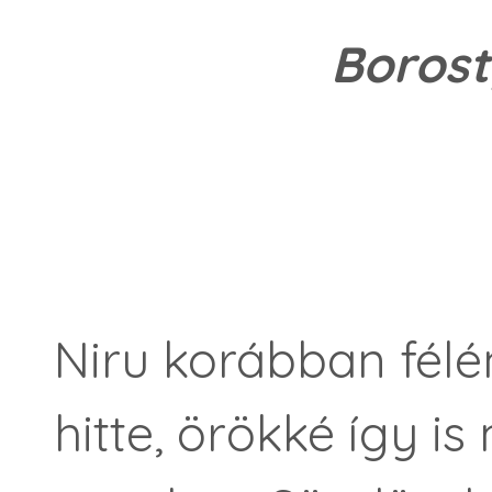
Borost
Niru korábban félén
hitte, örökké így i