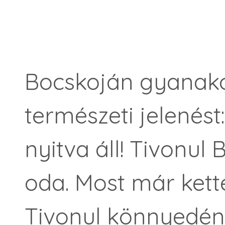
Bocskoján gyanako
természeti jelenést:
nyitva áll! Tivonul
oda. Most már kette
Tivonul könnyedén s