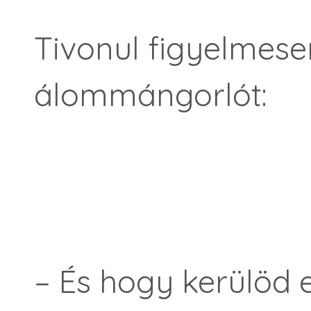
Tivonul figyelmese
álommángorlót:
– És hogy kerülöd e