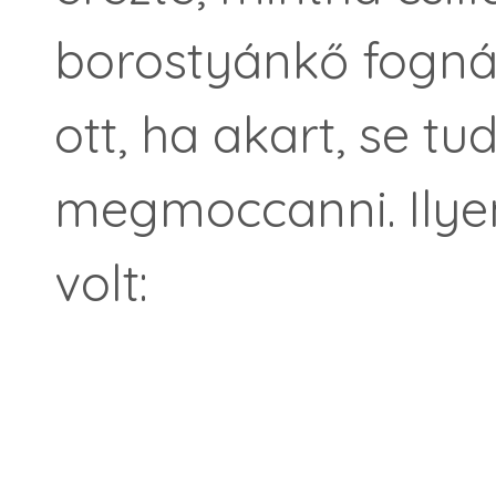
borostyánkő fogná 
ott, ha akart, se tu
megmoccanni. Ilye
volt: