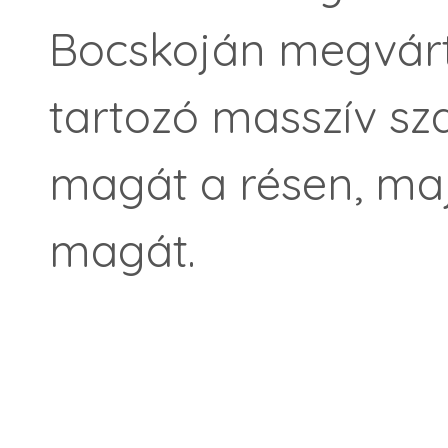
Bocskoján megvárt
tartozó masszív sza
magát a résen, maj
magát.