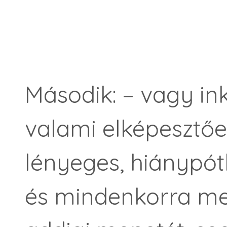
Második: – vagy ink
valami elképesztően
lényeges, hiánypót
és mindenkorra meg