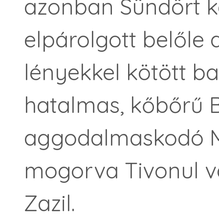
azonban Sündört k
elpárolgott belőle 
lényekkel kötött ba
hatalmas, kőbőrű B
aggodalmaskodó Mi
mogorva Tivonul va
Zazil.