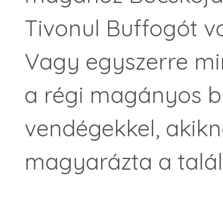
Tivonul Buffogót v
Vagy egyszerre min
a régi magányos bun
vendégekkel, akikne
magyarázta a tal