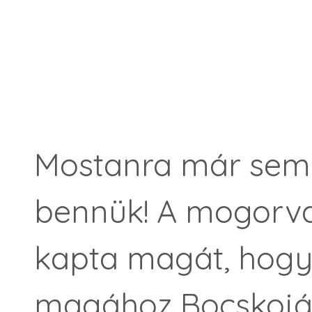
Mostanra már semm
bennük! A mogorva
kapta magát, hogy
magához Bocskoján