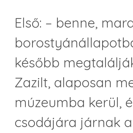
Első: – benne, mar
borostyánállapotba
később megtaláljá
Zazilt, alaposan me
múzeumba kerül, é
csodájára járnak a