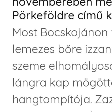
novemberében meg
Pörkeföldre című k
Most Bocskojánon v
lemezes bőre izzani
szeme elhomályosod
lángra kap mögött
hangtompítója. Za