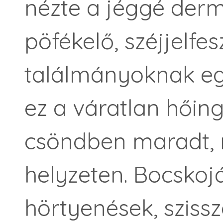
nézte a jéggé derm
pöfékelő, széjjelfe
találmányoknak eg
ez a váratlan hőin
csöndben maradt, 
helyzeten. Bocskoj
hörtyenések, szissz