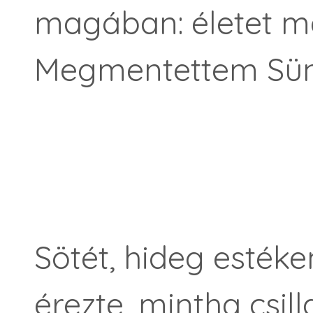
magában: életet men
Megmentettem Sünd
Sötét, hideg estéke
érezte, mintha csil