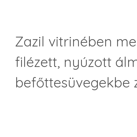
Zazil vitrinében me
filézett, nyúzott 
befőttesüvegekbe 