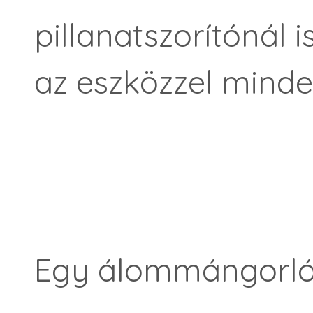
pillanatszorítónál i
az eszközzel minde
Egy álommángorló