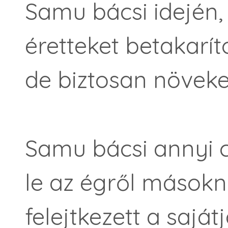
Samu bácsi idején, d
éretteket betakarít
de biztosan növeke
Samu bácsi annyi cs
le az égről másokna
felejtkezett a sajátj