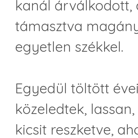
kanál árválkodott, 
támasztva magányos
egyetlen székkel.
Egyedül töltött év
közeledtek, lassa
kicsit reszketve, 