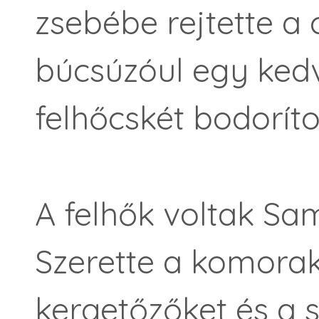
zsebébe rejtette a 
búcsúzóul egy ked
felhőcskét bodoríto
A felhők voltak Sa
Szerette a komorak
kergetőzőket és a 