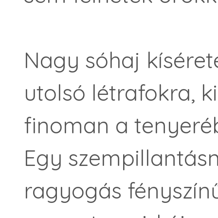
Nagy sóhaj kíséreté
utolsó létrafokra, k
finoman a tenyerébe
Egy szempillantásny
ragyogás fényszínű