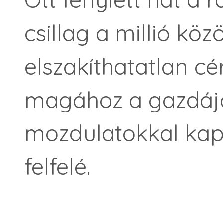
csillag a millió közö
elszakíthatatlan cé
magához a gazdájá
mozdulatokkal kap
felfelé.