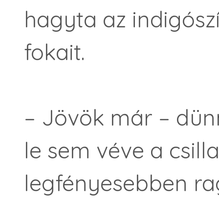
hagyta az indigósz
fokait.
– Jövök már – dün
le sem véve a csill
legfényesebben ra