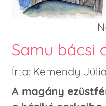
N
Samu bácsi c
Írta: Kemendy Júli
A magány ezüstfén