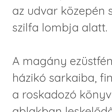
az udvar közepén s
szilfa lombja alatt.
A magány ezüstfén
házikó sarkaiba, fi
a roskadozó könyv
ablakban leskelőd