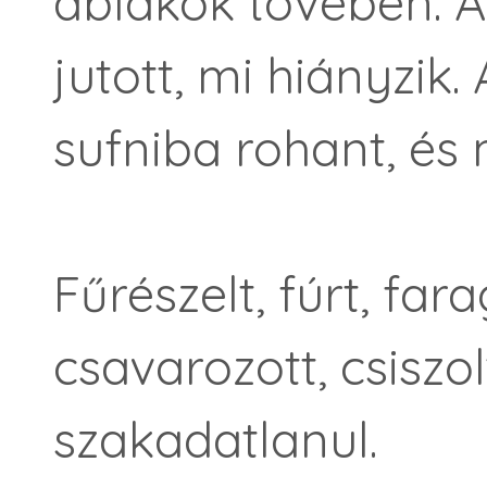
ablakok tövében. 
jutott, mi hiányzik.
sufniba rohant, és 
Fűrészelt, fúrt, fara
csavarozott, csiszol
szakadatlanul.