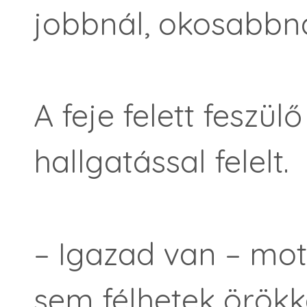
jobbnál, okosabbn
A feje felett feszül
hallgatással felelt.
– Igazad van – mot
sem félhetek örökk