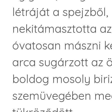
létráját a spejzből,
nekitámasztotta az
óvatosan mászni kez
arca sugárzott az ö
boldog mosoly biri
szemüvegében mega