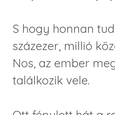
S hogy honnan tudt
százezer, millió kö
Nos, az ember megi
találkozik vele.
Ott fénylett hát a