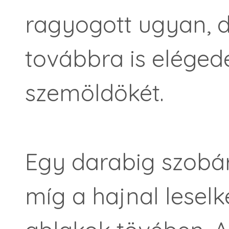
ragyogott ugyan, 
továbbra is elégede
szemöldökét.
Egy darabig szobáró
míg a hajnal lesel