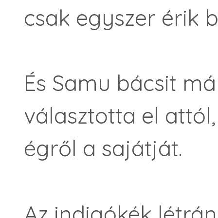
csak egyszer érik b
És Samu bácsit má
választotta el attó
égről a sajátját.
Az indigókék létrán 