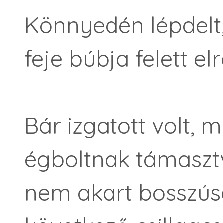
Könnyedén lépdelt, 
feje búbja felett e
Bár izgatott volt, 
égboltnak támasztv
nem akart bosszús