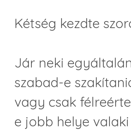
Kétség kezdte szoro
Jár neki egyáltalán
szabad-e szakítania
vagy csak félreért
e jobb helye valaki