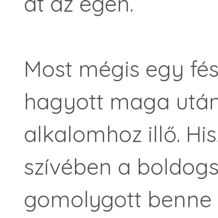
át az égen.
Most mégis egy fé
hagyott maga után,
alkalomhoz illő. Hi
szívében a boldogs
gomolygott benne 