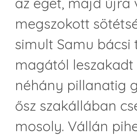
az eget, majd újra v
megszokott sötétsé
simult Samu bácsi 
magától leszakadt 
néhány pillanatig
ősz szakállában c
mosoly. Vállán pih