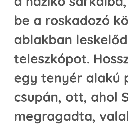
a házikó sarkaiba,
be a roskadozó kö
ablakban leskelőd
teleszkópot. Hossz
egy tenyér alakú p
csupán, ott, ahol
megragadta, vala