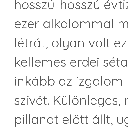
hosszú-hosszú évti
ezer alkalommal 
létrát, olyan volt e
kellemes erdei sét
inkább az izgalom 
szívét. Különleges,
pillanat előtt állt,