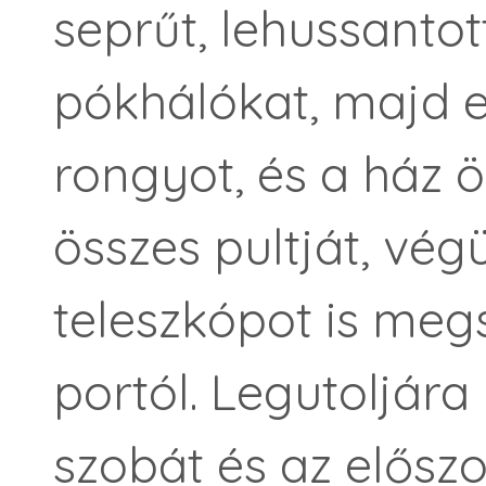
seprűt, lehussantot
pókhálókat, majd el
rongyot, és a ház 
összes pultját, vég
teleszkópot is meg
portól. Legutoljára
szobát és az elősz