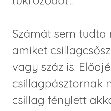
tükröződött.
Számát sem tudta 
amiket csillagcsősz
vagy száz is. Elődj
csillagpásztornak 
csillag fénylett ak