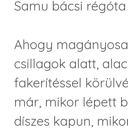
Samu bácsi régóta
Ahogy magányosan á
csillagok alatt, al
fakerítéssel körülv
már, mikor lépett b
díszes kapun, miko