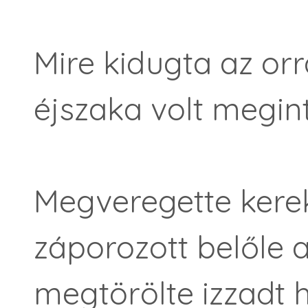
Mire kidugta az orrá
éjszaka volt megint
Megveregette kerek
záporozott belőle a
megtörölte izzadt 