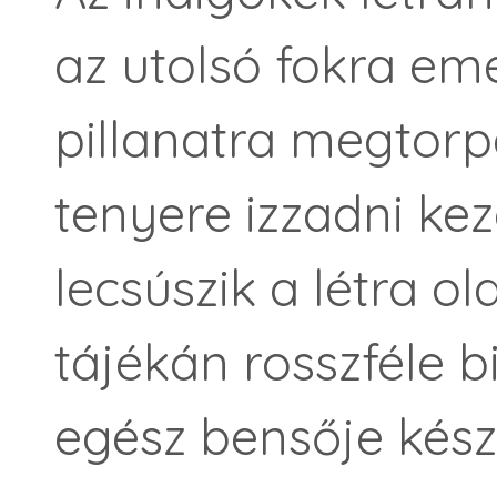
az utolsó fokra eme
pillanatra megtorp
tenyere izzadni kezd
lecsúszik a létra o
tájékán rosszféle b
egész bensője kész