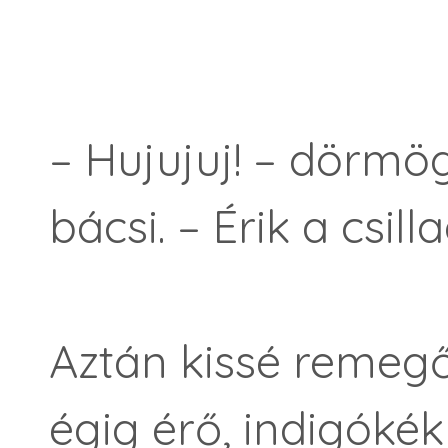
– Hujujuj! – dörmö
bácsi. – Érik a csil
Aztán kissé remegő
égig érő, indigóké