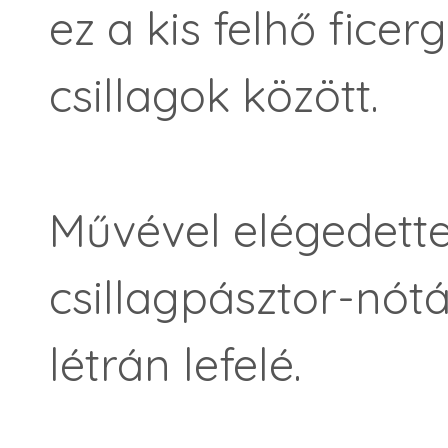
ez a kis felhő fice
csillagok között.
Művével elégedette
csillagpásztor-nótá
létrán lefelé.