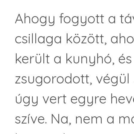
Ahogy fogyott a tá
csillaga között, a
került a kunyhó, é
zsugorodott, végül sz
úgy vert egyre he
szíve. Na, nem a mo