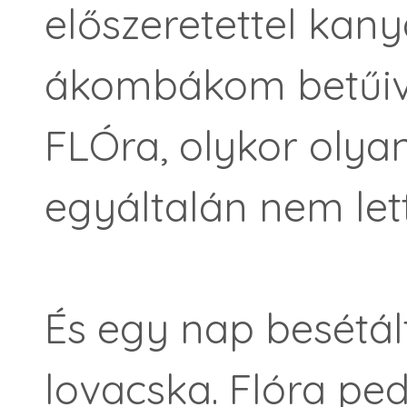
előszeretettel kanya
ákombákom betűiv
FLÓra, olykor olyan
egyáltalán nem let
És egy nap besétál
lovacska. Flóra ped