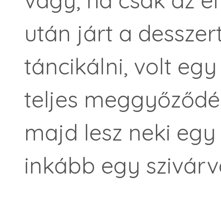
vagy, ha csak az e
után járt a desszert
táncikálni, volt egy
teljes meggyőződés
majd lesz neki egy
inkább egy szivárv