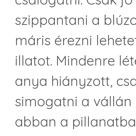
szippantani a blúz
máris érezni lehete
illatot. Mindenre lé
anya hiányzott, cs
simogatni a vállán 
abban a pillanatba