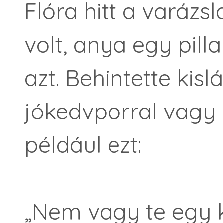
Flóra hitt a varázs
volt, anya egy pilla
azt. Behintette kisl
jókedvporral vagy 
például ezt:
„Nem vagy te egy k