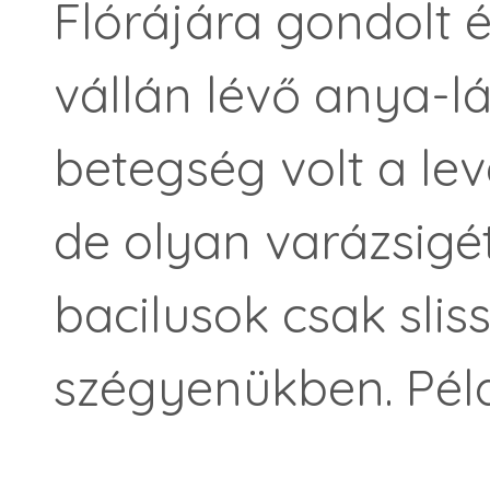
Flórájára gondolt 
vállán lévő anya-l
betegség volt a le
de olyan varázsigét
bacilusok csak sliss
szégyenükben. Példá