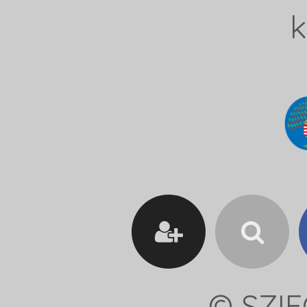
k
© SZIF