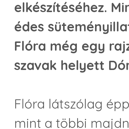
elkészítéséhez. Mi
édes süteményilla
Flóra még egy rajzo
szavak helyett Dó
Flóra látszólag épp
mint a többi majdn