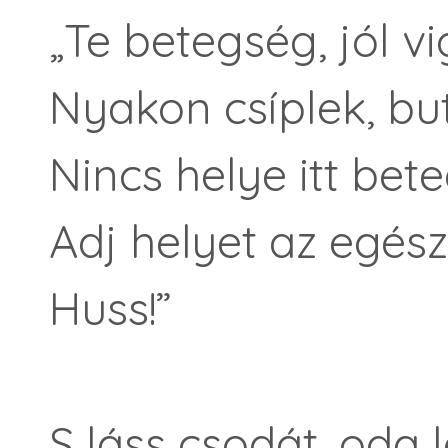
„Te betegség, jól vi
Nyakon csíplek, but
Nincs helye itt bet
Adj helyet az egés
Huss!”
S láss csodát, oda l