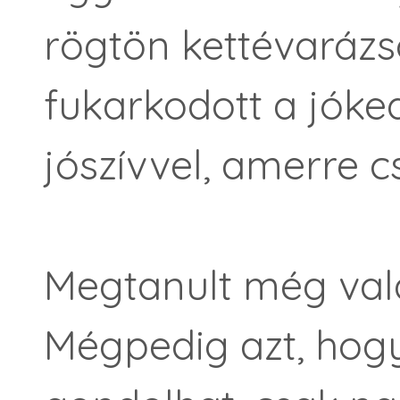
rögtön kettévarázs
fukarkodott a jóke
jószívvel, amerre cs
Megtanult még val
Mégpedig azt, hogy