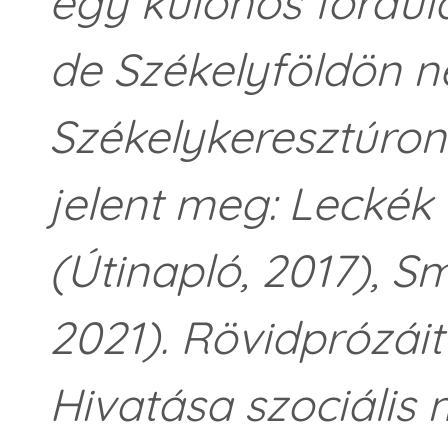
egy különös fordul
de Székelyföldön ne
Székelykeresztúron 
jelent meg: Leckék 
(Útinapló, 2017), S
2021). Rövidprózáit 
Hivatása szociális