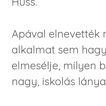
Huss.”
Apával elnevették
alkalmat sem hagyo
elmesélje, milyen b
nagy, iskolás lánya