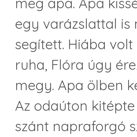
meg apa. Apa kissé
egy varázslattal i
segített. Hiába vol
ruha, Flóra úgy ér
megy. Apa ölben kel
Az odaúton kitépte
szánt napraforgó sz