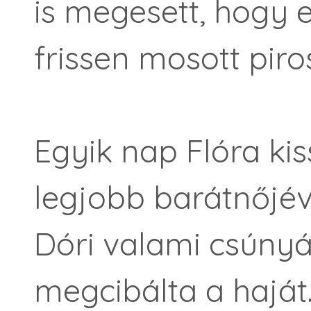
is megesett, hogy 
frissen mosott piro
Egyik nap Flóra ki
legjobb barátnőjéve
Dóri valami csúnyá
megcibálta a haját.