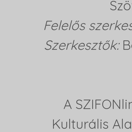
Szö
Felelős szerke
Szerkesztők:
B
A SZIFONli
Kulturális A