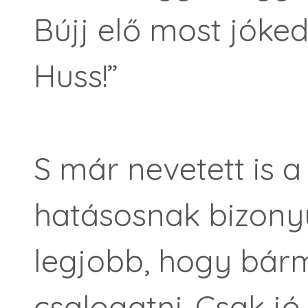
Bújj elő most jóke
Huss!”
S már nevetett is a
hatásosnak bizonyu
legjobb, hogy bárm
csalogatni. Csak jó