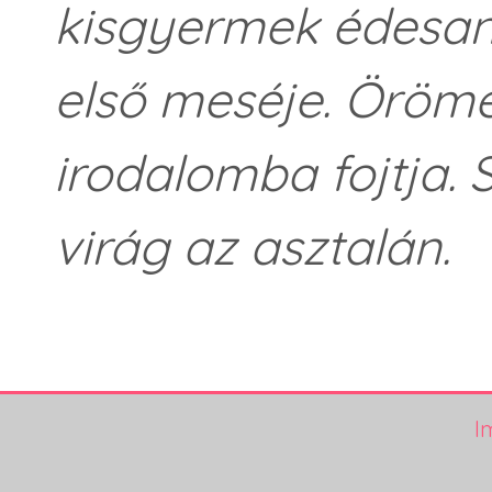
kisgyermek édesan
első meséje. Örömé
irodalomba fojtja. 
virág az asztalán.
I