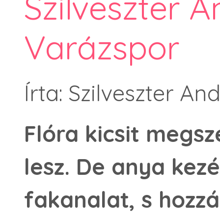
Szilveszter A
Varázspor
Írta: Szilveszter An
Flóra kicsit megs
lesz. De anya kez
fakanalat, s hozzá