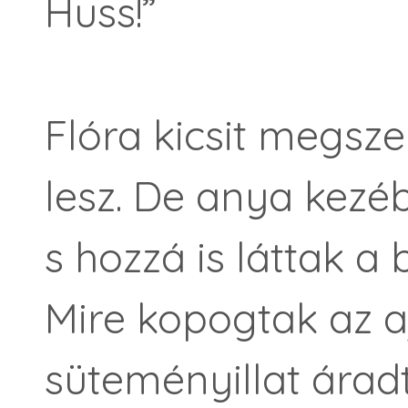
Huss!”
Flóra kicsit megsz
lesz. De anya kezé
s hozzá is láttak a 
Mire kopogtak az a
süteményillat árad