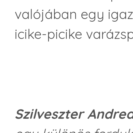
valójában egy igazi
icike-picike varázs
Szilveszter Andre