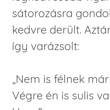
sátorozásra gondolt
kedvre derült. Aztá
így varázsolt:
„Nem is félnek már
Végre én is sulis v