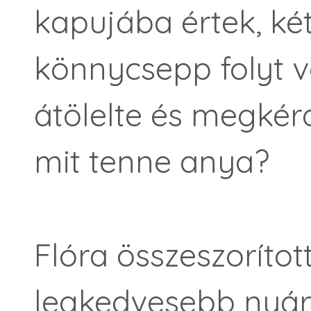
kapujába értek, ké
könnycsepp folyt v
átölelte és megkér
mit tenne anya?
Flóra összeszorítot
legkedvesebb nyári