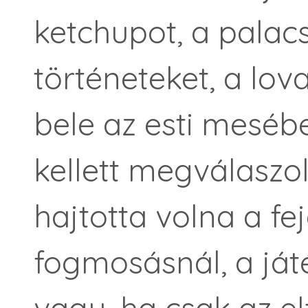
ketchupot, a palac
történeteket, a lo
bele az esti meséb
kellett megválaszol
hajtotta volna a fej
fogmosásnál, a ját