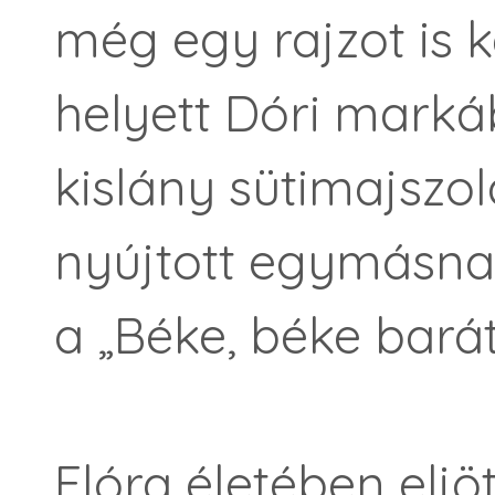
még egy rajzot is k
helyett Dóri marká
kislány sütimajszo
nyújtott egymásna
a „Béke, béke barát
Flóra életében eljöt