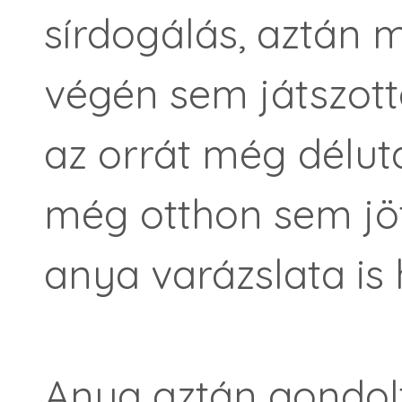
sírdogálás, aztán 
végén sem játszotta
az orrát még délutá
még otthon sem jöt
anya varázslata is
Anya aztán gondol