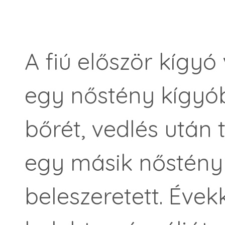
A fiú először kígyó 
egy nőstény kígyób
bőrét, vedlés után t
egy másik nőstény 
beleszeretett. Évek