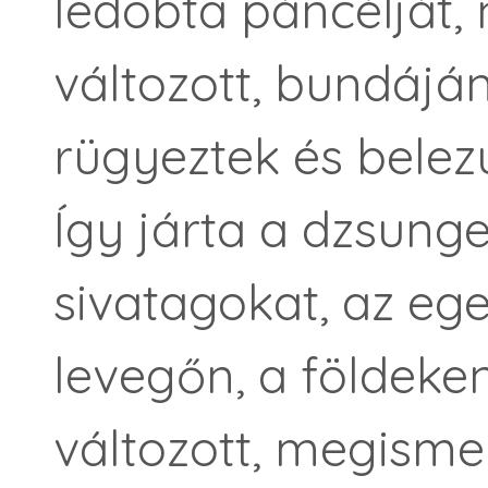
ledobta páncélját, 
változott, bundáján
rügyeztek és belez
Így járta a dzsunge
sivatagokat, az eg
levegőn, a földeken
változott, megismer