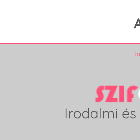
I
Irodalmi és 