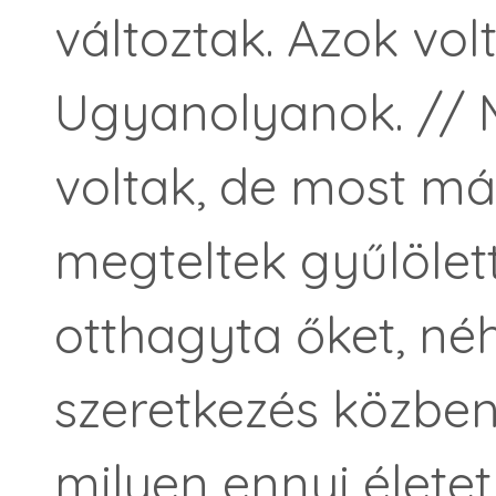
változtak. Azok volt
Ugyanolyanok. // 
voltak, de most már
megteltek gyűlölette
otthagyta őket, né
szeretkezés közben
milyen ennyi életet 