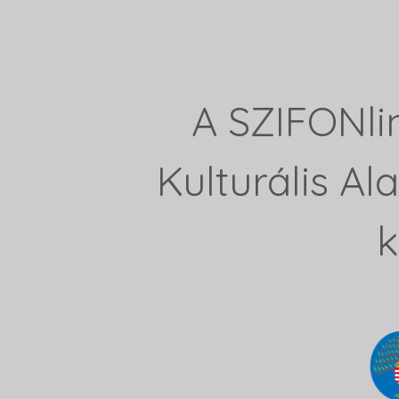
A SZIFONli
Kulturális A
k