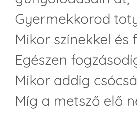
Gyermekkorod totyo
Mikor színekkel és 
Egészen fogzásodi
Mikor addig csócsá
Míg a metsző elő n