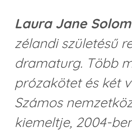
Laura Jane Solo
zélandi születésű r
dramaturg. Több mű
prózakötet és két v
Számos nemzetközi
kiemeltje, 2004-be