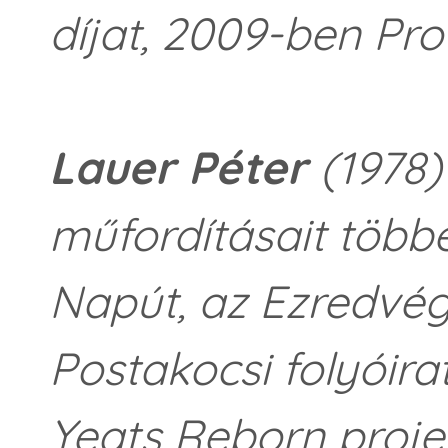
díjat, 2009-ben Pro
Lauer Péter
(1978)
műfordításait több
Napút, az Ezredvég
Postakocsi folyóira
Yeats Reborn projec