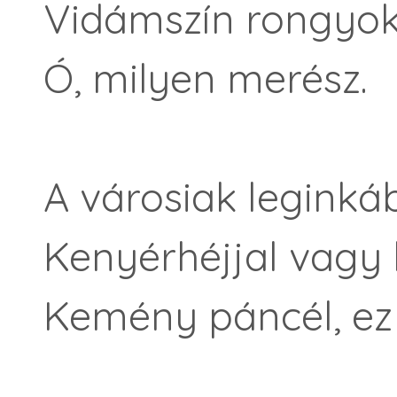
Vidámszín rongyok
Ó, milyen merész.
A városiak leginká
Kenyérhéjjal vagy 
Kemény páncél, ez k