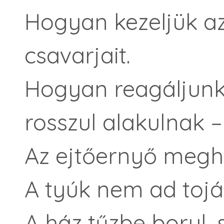
Hogyan kezeljük az 
csavarjait.
Hogyan reagáljunk
rosszul alakulnak –
Az ejtőernyő megh
A tyúk nem ad tojá
A ház tűzbe borul, s