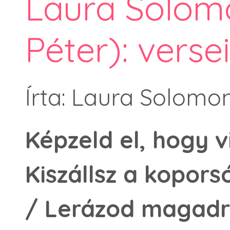
Laura Solomo
Péter): versei
Írta: Laura Solomo
Képzeld el, hogy vi
Kiszállsz a kopors
/ Lerázod magadró