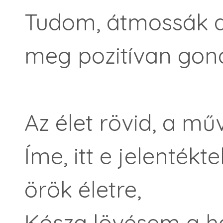
Tudom, átmossák a
meg pozitívan gond
Az élet rövid, a műv
Íme, itt e jelenték
örök életre,
Kósza lövésem a ha