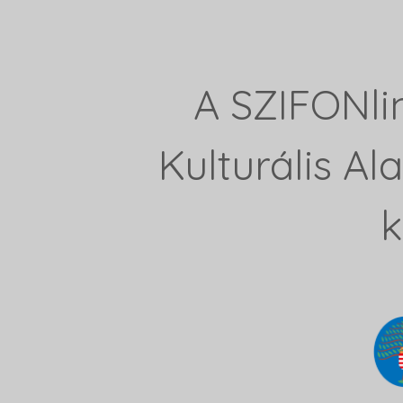
A SZIFONli
Kulturális A
k