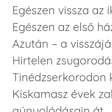
Egészen vissza az i
Egészen az első há
Azután – a visszájá
Hirtelen zsugorodá
Tinédzserkorodon k
Kiskamasz évek zak
gúnyolódásain át,