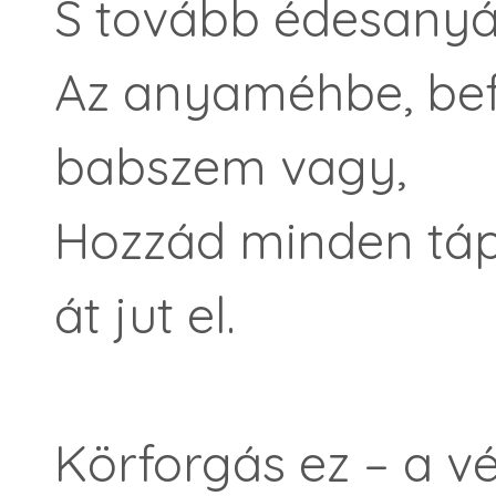
S tovább édesanyá
Az anyaméhbe, befé
babszem vagy,
Hozzád minden táp
át jut el.
Körforgás ez – a v