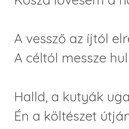
A vessző az íjtól elr
A céltól messze hull
Halld, a kutyák ug
Én a költészet útján