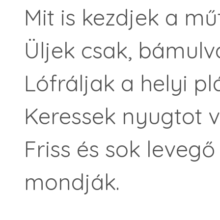
Mit is kezdjek a mű
Üljek csak, bámulva
Lófráljak a helyi p
Keressek nyugtot v
Friss és sok levegő
mondják.