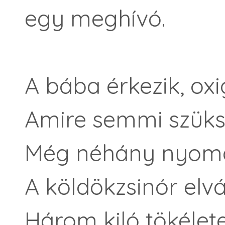
egy meghívó.
A bába érkezik, oxi
Amire semmi szüks
Még néhány nyom
A köldökzsinór elvá
Három kiló tökélete