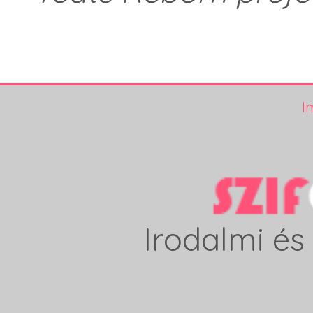
I
Irodalmi és 