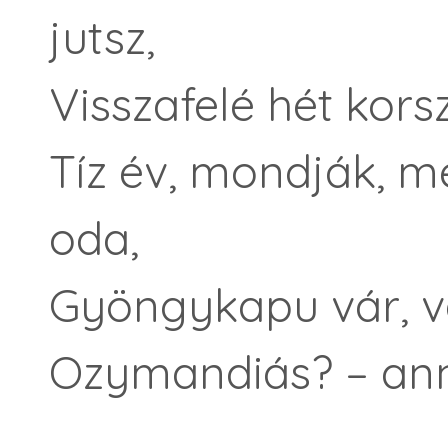
jutsz,
Visszafelé hét kors
Tíz év, mondják, 
oda,
Gyöngykapu vár, v
Ozymandiás? – a