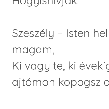
Hogyishívják.
Szeszély – Isten he
magam,
Ki vagy te, ki éveki
ajtómon kopogsz a