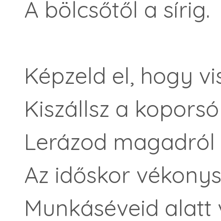
A bölcsőtől a sírig.
Képzeld el, hogy vis
Kiszállsz a koporsó
Lerázod magadról a
Az időskor vékonys
Munkáséveid alatt 