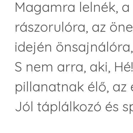
Magamra lelnék, a
rászorulóra, az öne
idején önsajnálóra,
S nem arra, aki, Hé!
pillanatnak élő, az 
Jól táplálkozó és s