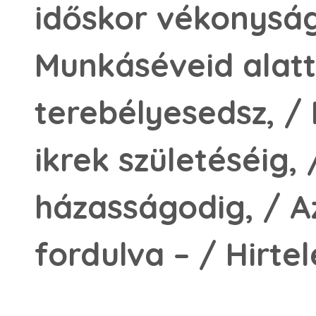
időskor vékonyság
Munkáséveid alatt
terebélyesedsz, / 
ikrek születéséig,
házasságodig, / Az
fordulva – / Hirte