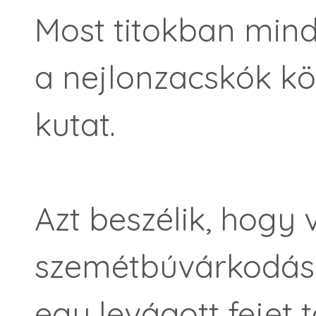
Most titokban min
a nejlonzacskók kö
kutat.
Azt beszélik, hogy 
szemétbúvárkodás
egy levágott fejet ta