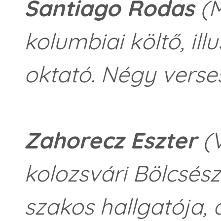
Santiago Rodas
(M
kolumbiai költő, ill
oktató. Négy verses
Zahorecz Eszter
(V
kolozsvári Bölcsé
szakos hallgatója,