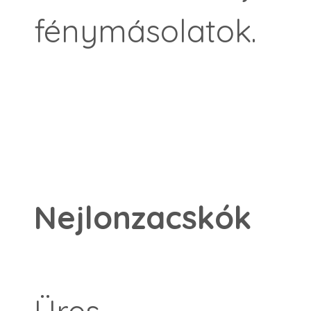
fénymásolatok.
Nejlonzacskók
Üres,