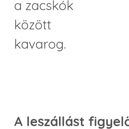
a zacskók
között
kavarog.
A leszállást figyel