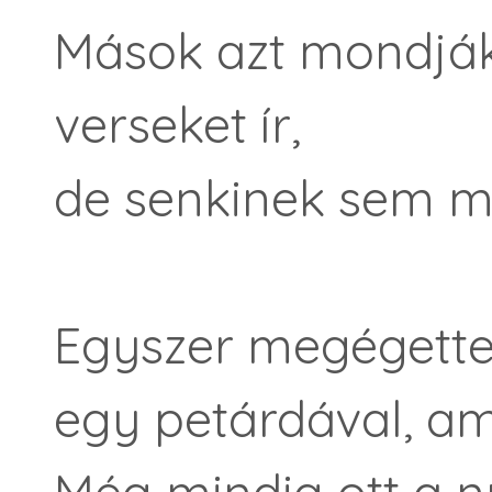
Mások azt mondják
verseket ír,
de senkinek sem m
Egyszer megégett
egy petárdával, ami