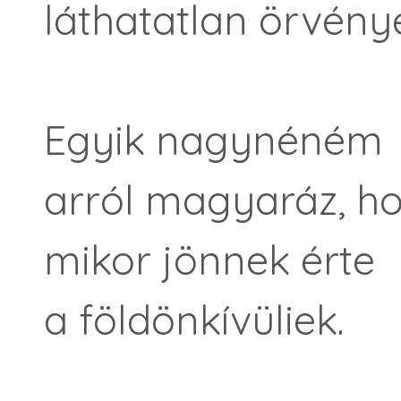
láthatatlan örvény
Egyik nagynéném
arról magyaráz, h
mikor jönnek érte
a földönkívüliek.