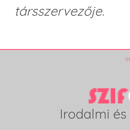
társszervezője.
I
Irodalmi és 