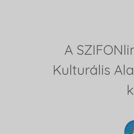
A SZIFONli
Kulturális A
k