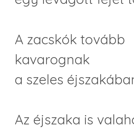
A zacskók tovább
kavarognak
a szeles éjszakába
Az éjszaka is valah