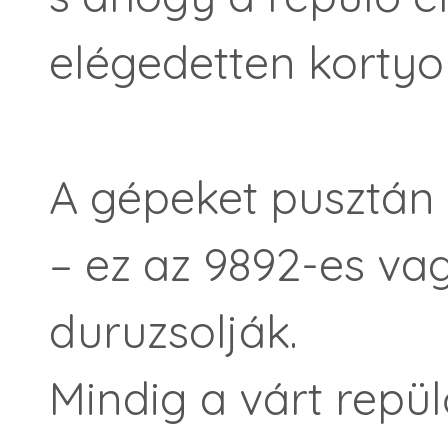
elégedetten kortyol
A gépeket pusztán 
– ez az 9892-es vag
duruzsolják.
Mindig a várt repülő