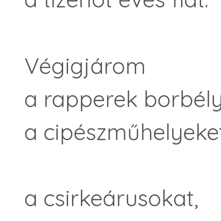
Végigjárom
a rapperek borbélyü
a cipészműhelyeket
a csirkeárusokat,