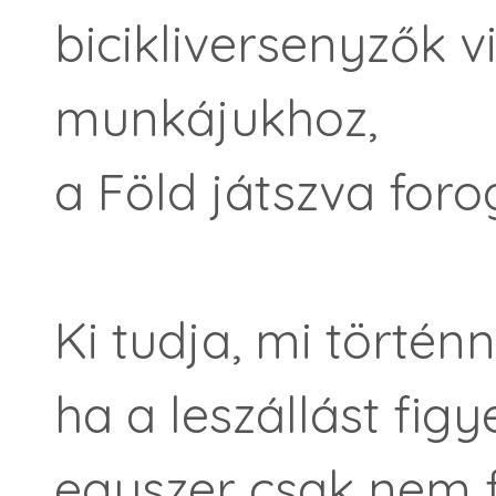
bicikliversenyzők v
munkájukhoz,
a Föld játszva foro
Ki tudja, mi történn
ha a leszállást figy
egyszer csak nem 