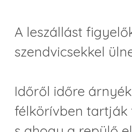
A leszállást figyelő
szendvicsekkel ülne
Időről időre árnyék
félkörívben tartják 
s ahogy a repülő el