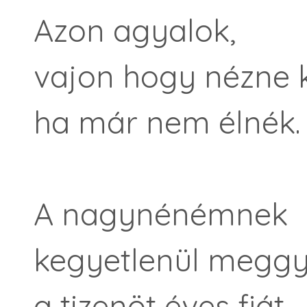
Azon agyalok,
vajon hogy nézne k
ha már nem élnék.
A nagynénémnek
kegyetlenül meggyi
a tizenöt éves fiát.