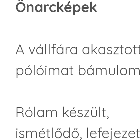
Önarcképek
A vállfára akasztot
pólóimat bámulom
Rólam készült,
ismétlődő, lefejezet