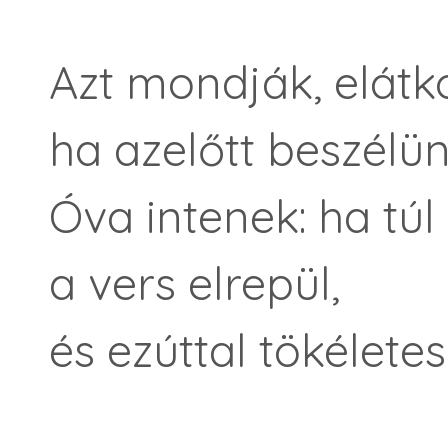
Azt mondják, elátko
ha azelőtt beszélün
Óva intenek: ha túl
a vers elrepül,
és ezúttal tökélete