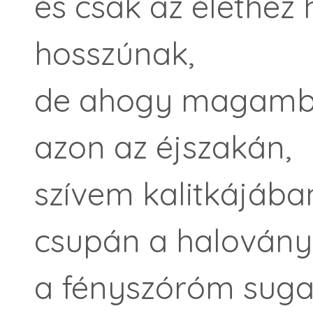
és csak az élethez 
hosszúnak,
de ahogy magamba
azon az éjszakán,
szívem kalitkájába
csupán a halovány 
a fényszóróm sug