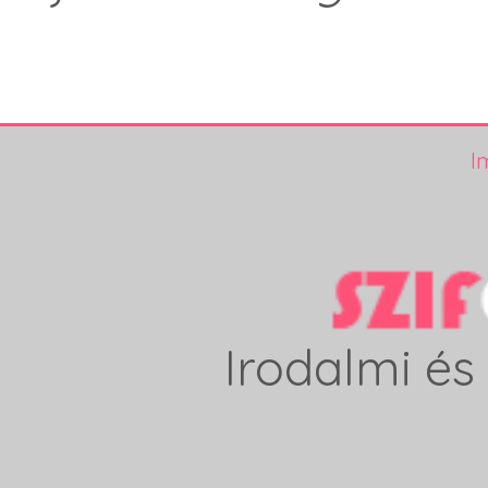
I
Irodalmi és 