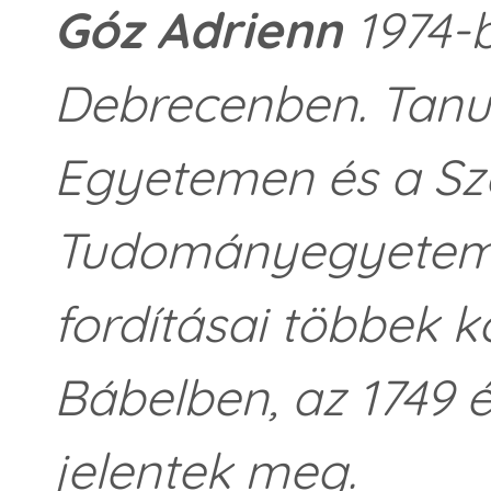
Góz Adrienn
1974-b
Debrecenben. Tanu
Egyetemen és a Sz
Tudományegyetemen
fordításai többek 
Bábelben, az 1749 é
jelentek meg.