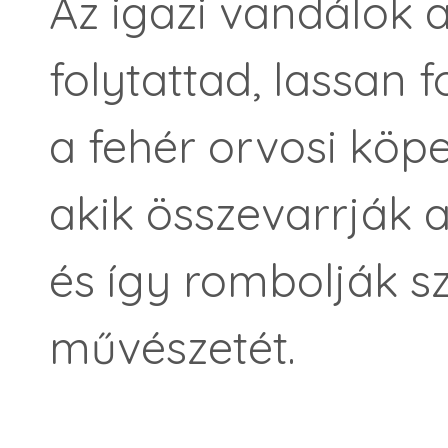
Az igazi vandálok a
folytattad, lassan f
a fehér orvosi köp
akik összevarrják a
és így rombolják sz
művészetét.