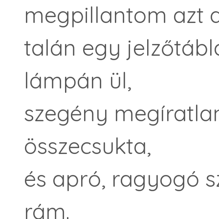
megpillantom azt a
talán egy jelzőtáb
lámpán ül,
szegény megíratla
összecsukta,
és apró, ragyogó 
rám.