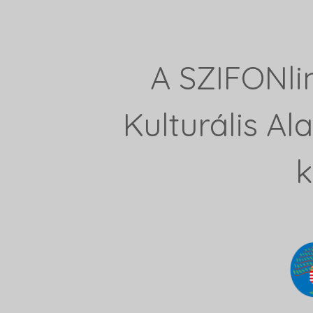
A SZIFONli
Kulturális A
k