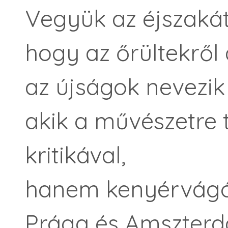
Vegyük az éjszakát
hogy az őrültekről 
az újságok nevezik
akik a művészetre
kritikával,
hanem kenyérvágó 
Prága és Amszter