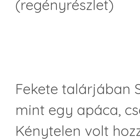
(regényrészlet)
Fekete talárjában S
mint egy apáca, csa
Kénytelen volt hozz