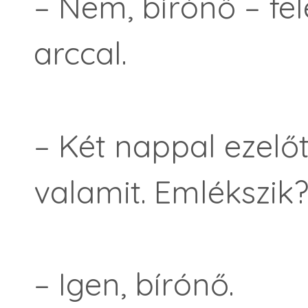
– Nem, bírónő – fel
arccal.
– Két nappal ezelő
valamit. Emlék­szik
– Igen, bírónő.