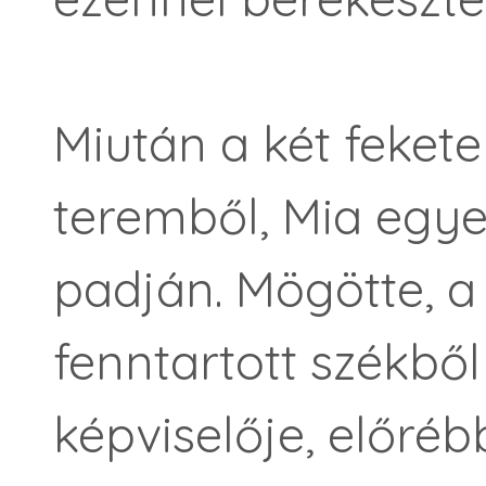
Miután a két feket
teremből, Mia egye
padján. Mögötte, 
fenntartott székbő
képviselője, elő­réb