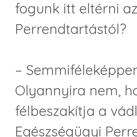
fogunk itt eltérni 
Perrendtartástól?
– Semmiféleképpen 
Olyannyira nem, h
félbeszakítja a vád
Egészségügyi Perre