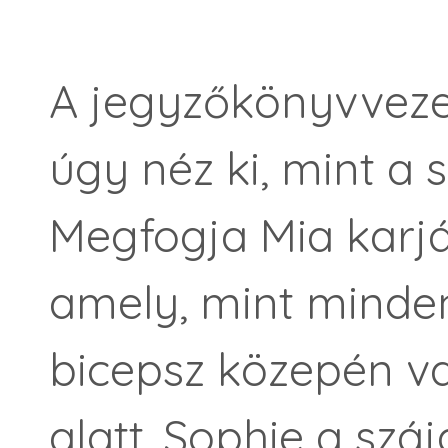
A jegyzőkönyvvezet
úgy néz ki, mint a 
Megfogja Mia karját
amely, mint minden
bicepsz kö­zepén v
alatt. Sophie a sz