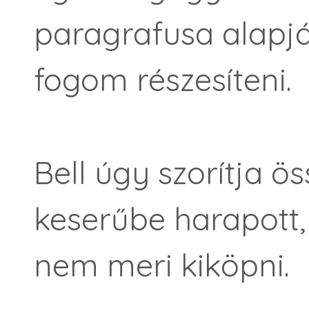
paragrafusa alapj
fogom részesíteni.
Bell úgy szorítja ös
keserűbe hara­pott
nem meri kiköpni.