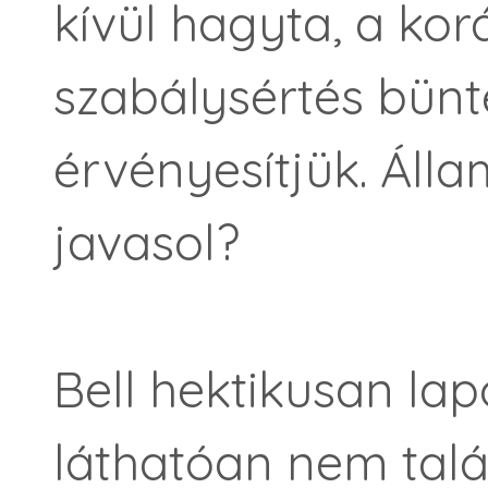
kívül hagy­ta, a ko
szabálysértés bünte
érvényesítjük. Álla
javasol?
Bell hektikusan lap
láthatóan nem ta­lá