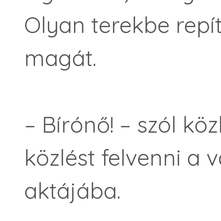
Olyan terekbe repít
magát.
– Bírónő! – szól kö
közlést fel­venni a 
aktájába.