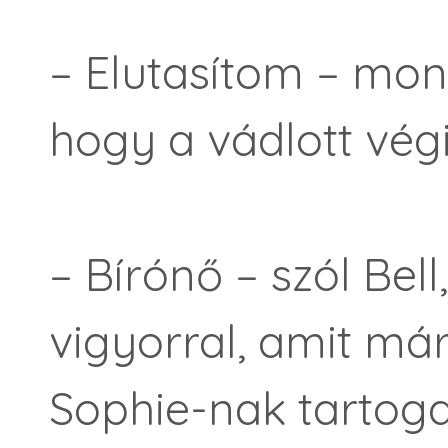
– Elutasítom – mon
hogy a vád­lott vé
– Bírónő – szól Bel
vigyorral, amit má
Sophie-nak tartoga