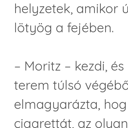
helyzetek, amikor ú
lötyög a fejében.
– Moritz – kezdi, é
terem túlsó vé­gébő
elmagyarázta, hog
cigarettát, az olyan