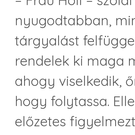
– Frau Holl – szóla
nyugodtab­ban, min
tárgyalást felfügg
rendelek ki maga m
ahogy viselkedik, ő
hogy folytassa. El
előzetes figyelmez