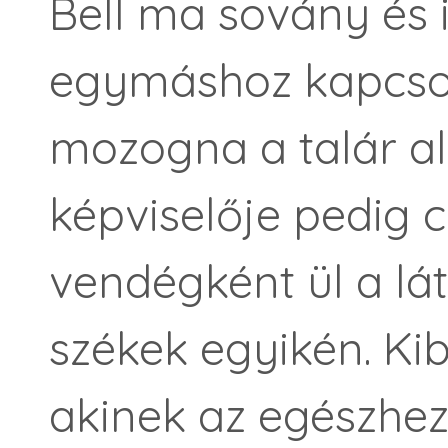
Bell ma sovány és 
egymáshoz kapcso
mozogna a talár al
képviselője pedig c
ven­dégként ül a l
székek egyikén. Ki
akinek az egészhe