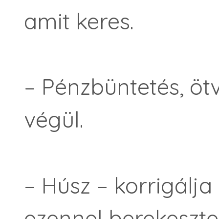
amit keres.
– Pénzbüntetés, ötv
végül.
– Húsz – korrigálja
ezennel bere­keszt