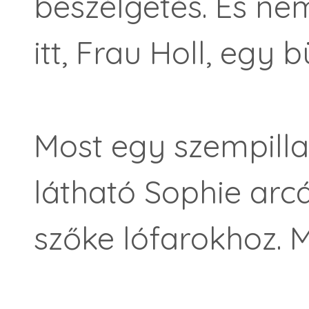
beszélgetés. És ne
itt, Frau Holl, egy 
Most egy szempilla
látható Sophie arcá
szőke lófarokhoz. M