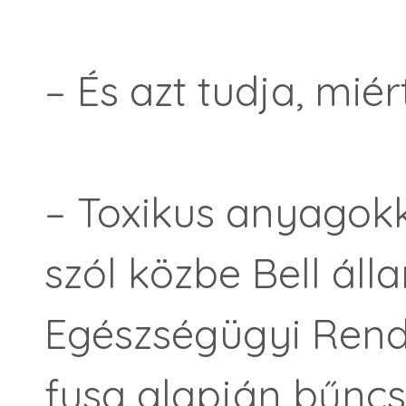
– És azt tudja, mié
– Toxikus anyagokk
szól közbe Bell áll
Egészségügyi Rendt
fusa alapján bűnc