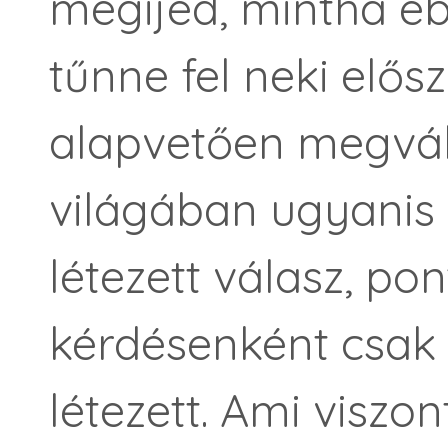
megijed, mintha eb
tűnne fel neki elős
alapvetően megvált
világában ugyanis
létezett válasz, p
kérdésenként csak
létezett. Ami viszon