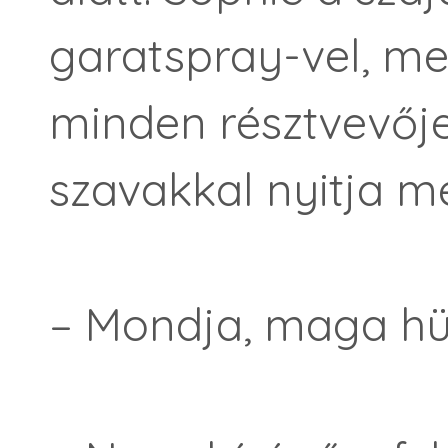
garatspray-vel, me
minden részt­vevője
szavakkal nyitja me
– Mondja, maga h