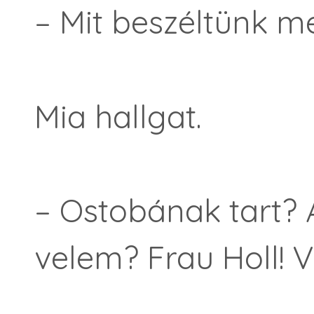
– Mit beszéltünk m
Mia hallgat.
– Ostobának tart? A
velem? Frau Holl! V