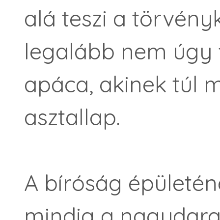
alá teszi a törvény
legalább nem úgy f
apáca, akinek túl
asztallap.
A bíróság épületé
mindig a nagy­dara