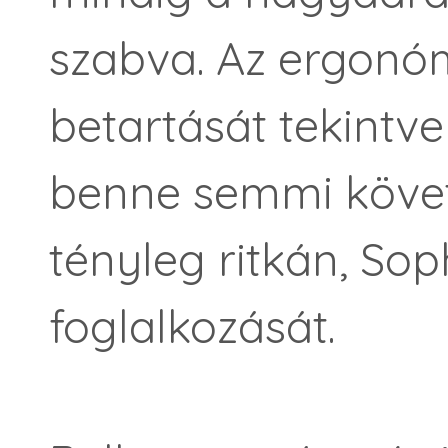
szabva. Az ergonóm
betartását tekintve
benne semmi követ
tényleg ritkán, Sop
foglalkozását.