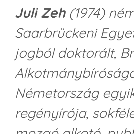
Juli Zeh
(1974) néme
Saarbrückeni Egye
jogból doktorált, 
Alkotmánybíróságána
Németország egyik
regényírója, sokfé
mozgó alkotó, publ