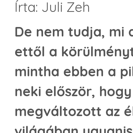
Írta: Juli Zeh
De nem tudja, mi a
ettől a körül­mény
mintha ebben a pi
neki először, hog
megválto­zott az é
világában ugyani