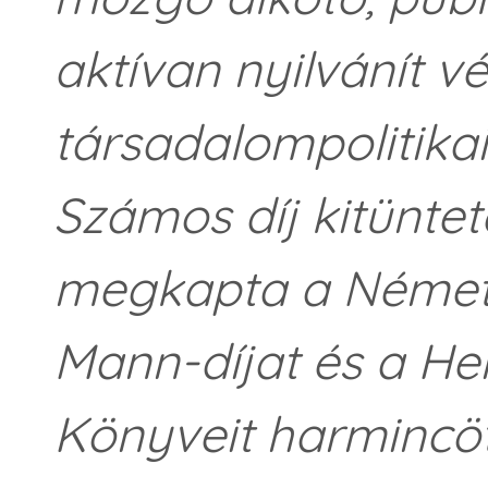
aktívan nyilvánít v
társadalompolitikai
Számos díj kitüntet
megkapta a Német
Mann-díjat és a Hein
Könyveit harmincöt 