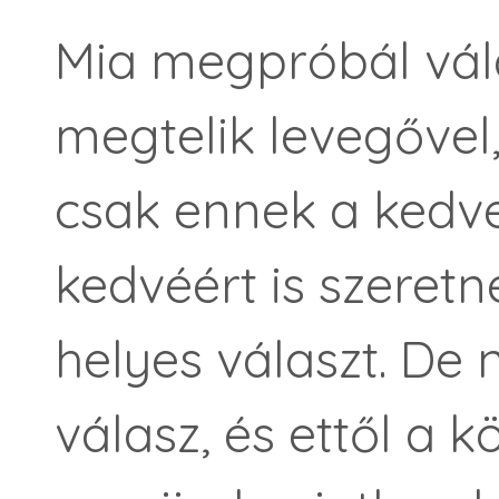
Mia megpróbál vála
megtelik le­vegővel,
csak ennek a kedv
kedvéért is szeret
helyes választ. De 
válasz, és ettől a 