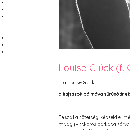
Louise Glück (f. 
Írta: Louise Glück
a hajtások pálmává sűrűsödne
Felszáll a sötétség, képzeld el, m
Itt vagy – takaros bárkába zárv