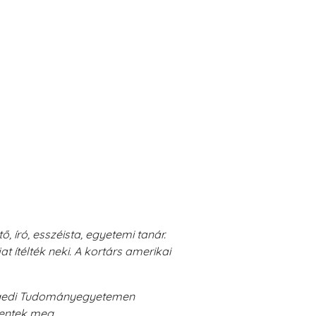
 író, esszéista, egyetemi tanár.
t ítélték neki. A kortárs amerikai
zegedi Tudományegyetemen
lentek meg.