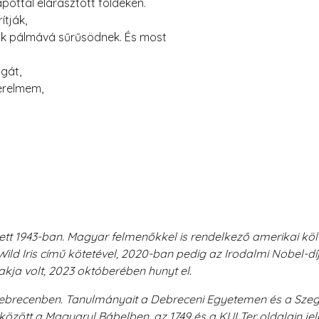
pottal elárasztott földeken.
ítják,
sok pálmává sűrűsödnek. És most
gát,
zerelmem,
t 1943-ban. Magyar felmenőkkel is rendelkező amerikai költő,
Wild Iris című kötetével, 2020-ban pedig az Irodalmi Nobel-díja
akja volt, 2023 októberében hunyt el.
 Debrecenben. Tanulmányait a Debreceni Egyetemen és a S
k között a Magyarul Bábelben, az 1749 és a KULTer oldalain je