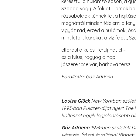
keresztül a hullámzó sáson, a gya
Szabad vagy. A folyót liliomok bor
rózsabokrok tűnnek fel, a hajtá
meghátrál minden félelem: a fény
vigyáz rád, érzed a hullámok jósá
mint kitárt karokat a víz felett; S
elfordul a kulcs. Terülj hát el –
ez a Nílus, ragyog a nap,
jószerencse vár, bárhová térsz.
Fordította: Góz Adrienn
Louise Glück
New Yorkban születet
1993-ban Pulitzer-díjat nyert The 
költészet egyik legjelentősebb al
Góz Adrienn
1974-ben született
végezte. Írásai, fordításai többe