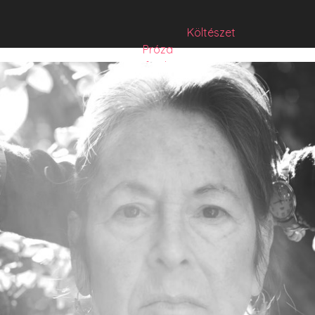
Költészet
Próza
Műfordítás
Mese
Folyó/irat/mentés
Sorozat
Hibrid
Hasznos szöveg
Józsefet nem kérdezte senki
Csízió
HISZTI
comicON
PesText
PesText 2021
PesText 2022