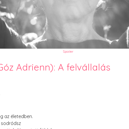
PesText 2023
PesText 2024
PesText 2025
+SZIF
HNB
Eronim Mox szakácskönyve
Spoiler
Góz Adrienn): A felvállalás
k
ég az életedben.
a sodródsz