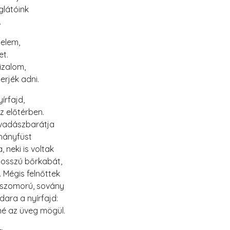
glátóink
.
yelem,
et.
izalom,
rjék adni.
írfajd,
z előtérben.
 vadászbarátja
ohányfüst
 neki is voltak
 hosszú bőrkabát,
. Mégis felnőttek
a szomorú, sovány
dara a nyírfajd:
né az üveg mögül.