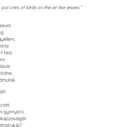
 birds on the air like jewels.”
zeum.
ég
gyellem,
zinte
rt test
sem
lását
ződne,
 ámulok.
gó.
.
ncsét,
mi gyönyörű.
ó kapzsiságát.
thatjuk ki?