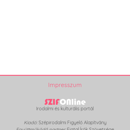
Impresszum
Irodalmi és kulturális portál
Kiadó:
Szépirodalmi Figyelő Alapítvány
Együttműködő partner:
Fiatal Írók Szövetsége