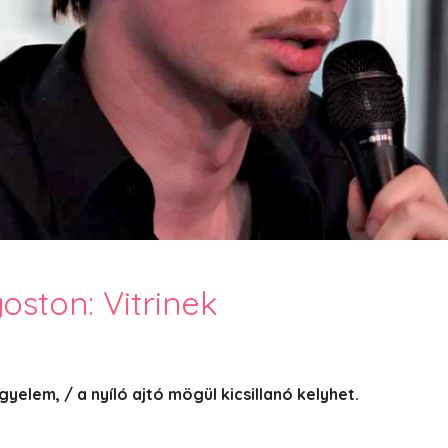
PesText 2023
PesText 2024
PesText 2025
+SZIF
HNB
Eronim Mox szakácskönyve
Spoiler
ston: Vitrinek
yelem, / a nyíló ajtó mögül kicsillanó kelyhet.