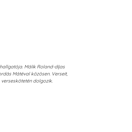
allgatója. Málik Roland-díjas
ordás Mátéval közösen. Verseit,
ő verseskötetén dolgozik.