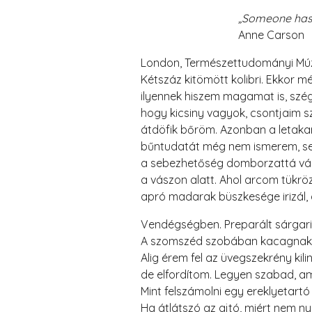
„Someone has put cries of
Anne Carson
London, Természettudományi Mú
Kétszáz kitömött kolibri. Ekkor m
ilyennek hiszem magamat is, szé
hogy kicsiny vagyok, csontjaim s
átdöfik bőröm. Azonban a letaka
bűntudatát még nem ismerem, 
a sebezhetőség domborzattá vá
a vászon alatt. Ahol arcom tükrö
apró madarak büszkesége irizál,
Vendégségben. Preparált sárgari
A szomszéd szobában kacagnak
Alig érem fel az üvegszekrény kili
de elfordítom. Legyen szabad, a
Mint felszámolni egy ereklyetart
Ha átlátszó az ajtó, miért nem nyi