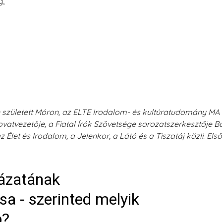
g,
született Móron, az ELTE Irodalom- és kultúratudomány MA h
ovatvezetője, a Fiatal Írók Szövetsége sorozatszerkesztője B
z Élet és Irodalom, a Jelenkor, a Látó és a Tiszatáj közli. Els