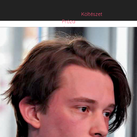
Költészet
Próza
Műfordítás
Mese
Folyó/irat/mentés
Sorozat
Hibrid
Hasznos szöveg
Józsefet nem kérdezte senki
Csízió
HISZTI
comicON
PesText
PesText 2021
PesText 2022