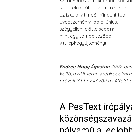
Szent Sebestyén: kitömött kócsa
sugarakkal átdöfve mered rám
az iskolai vitrinből. Mindent tud.
Üvegszemén villog a június,
szégyellem előtte sebeim,
mint egy tornaöltözőbe
vitt lepkegyűjteményt.
Endrey-Nagy Ágoston
2002-ben 
költő, a KULTer.hu szépirodalmi r
prózáit többek között az Alföld, a