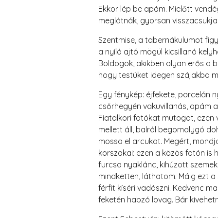
Ekkor lép be apám. Mielőtt vendé
meglátnák, gyorsan visszacsukja
Szentmise, a tabernákulumot fig
a nyíló ajtó mögül kicsillanó kelyh
Boldogok, akikben olyan erős a b
hogy testüket idegen szájakba me
Egy fénykép: éjfekete, porcelán ny
csőrhegyén vakuvillanás, apám a
Fiatalkori fotókat mutogat, ezen
mellett áll, balról begomolygó d
mossa el arcukat. Megért, mondja,
korszakai: ezen a közös fotón is
furcsa nyaklánc, kihúzott szemek
mindketten, láthatom. Máig ezt 
férfit kíséri vadászni. Kedvenc ma
feketén habzó lovag. Bár kivehet