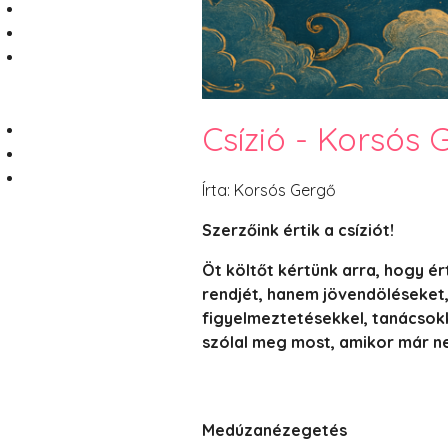
Csízió - Korsós
Írta: Korsós Gergő
Szerzőink értik a csíziót!
Öt költőt kértünk arra, hogy ér
rendjét, hanem jövendöléseket,
figyelmeztetésekkel, tanácsokk
szólal meg most, amikor már ne
Medúzanézegetés