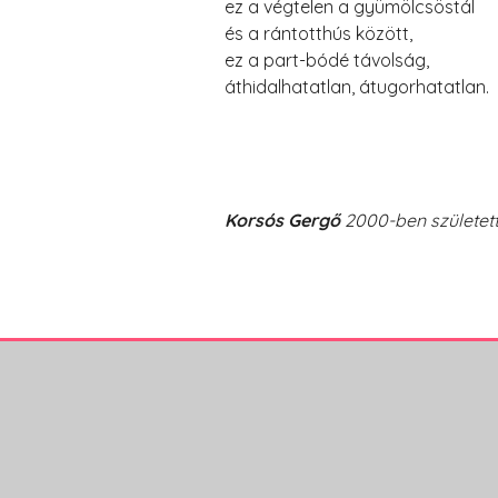
ez a végtelen a gyümölcsöstál
és a rántotthús között,
ez a part-bódé távolság,
áthidalhatatlan, átugorhatatlan.
Korsós Gergő
2000-ben született