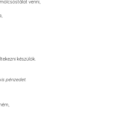
mölcsöstálat venni,
,
tekezni készülök.
énzedet.
éném,