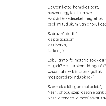
Délután kettő, homokos part,
huszonnégy fok, fúj a szél.
Az óvintézkedéseket megtettük,
csak mi tudjuk, mi van a törülköző
Száraz rántotthús,
kis paradicsom,
kis uborka,
kis kenyér.
Lábujjamtól fél méterre sok kicsi
Helyiek? Messzirokont-látogatók?
Uzsonnát nekik is csomagoltak,
más partokról indulóknak?
Szeretek a lábujjammal belebújn
Nézni, ahogy szép lassan eltűnik a
Nézni a tengert, a medúzákat, távo