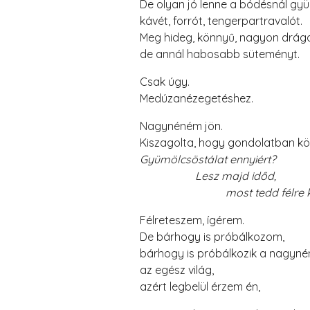
De olyan jó lenne a bódésnál gyü
kávét, forrót, tengerpartravalót.
Meg hideg, könnyű, nagyon drága
de annál habosabb süteményt.
Csak úgy.
Medúzanézegetéshez.
Nagynéném jön.
Kiszagolta, hogy gondolatban köl
Gyümölcsöstálat ennyiért?
Lesz majd időd,
most tedd félre kis p
Félreteszem, ígérem.
De bárhogy is próbálkozom,
bárhogy is próbálkozik a nagyn
az egész világ,
azért legbelül érzem én,