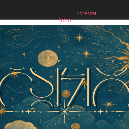
Költészet
Próza
Műfordítás
Mese
Folyó/irat/mentés
Sorozat
Hibrid
Hasznos szöveg
Józsefet nem kérdezte senki
Csízió
HISZTI
comicON
PesText
PesText 2021
PesText 2022