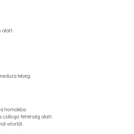
 alatt.
 medúza lebeg.
i a homokba.
 csillogó fehérség alatt.
li vitorlát.