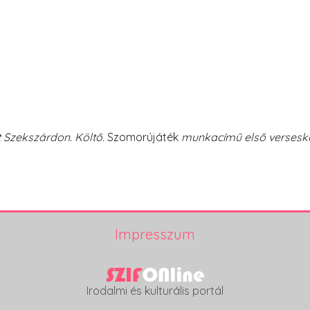
 Szekszárdon. Költő.
Szomorújáték
munkacímű első verseskö
Impresszum
Irodalmi és kulturális portál