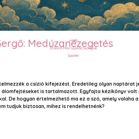
PesText 2023
PesText 2024
PesText 2025
+SZIF
 Gergő: Medúzanézegetés
HNB
Eronim Mox szakácskönyve
Spoiler
telmezzék a csízió kifejezést. Eredetileg olyan naptárat 
 álomfejtéseket is tartalmazott. Egyfajta kézikönyv volt 
al. De hogyan értelmezhető ma ez a szó, amely valaha a
m tudjuk biztosan, mihez is rendelhetnénk?