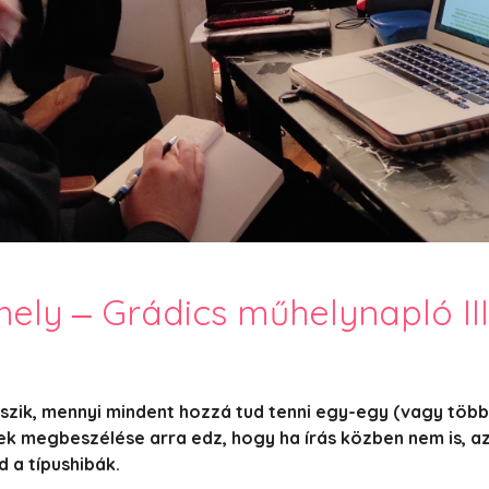
PesText 2023
PesText 2024
PesText 2025
+SZIF
HNB
Eronim Mox szakácskönyve
Spoiler
ely ‒ Grádics műhelynapló III
szik, mennyi mindent hozzá tud tenni egy-egy (vagy több)
k megbeszélése arra edz, hogy ha írás közben nem is, az
d a típushibák.