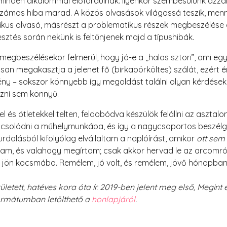
minden alkalommal előfordulnak. Ilyenkor szembesülünk azzal 
zámos hiba marad. A közös olvasások világossá teszik, menn
tikus olvasó, másrészt a problematikus részek megbeszélése 
esztés során nekünk is feltűnjenek majd a típushibák.
gbeszélésekor felmerül, hogy jó-e a „halas sztori”, ami egy 
osan megakasztja a jelenet fő (birkapörköltes) szálát, ezért 
ny – sokszor könnyebb így megoldást találni olyan kérdések
zni sem könnyű.
el és ötletekkel telten, feldobódva készülök felállni az aszta
pcsolódni a műhelymunkába, és így a nagycsoportos beszél
furdalásból kifolyólag elvállaltam a naplóírást, amikor
ott sem
oltam, és valahogy megírtam; csak akkor hervad le az arcomr
 jön kocsmába. Remélem, jó volt, és remélem, jövő hónapban é
letett, hatéves kora óta ír. 2019-ben jelent meg első, Megint
ormátumban letölthető a
honlapjáról
.