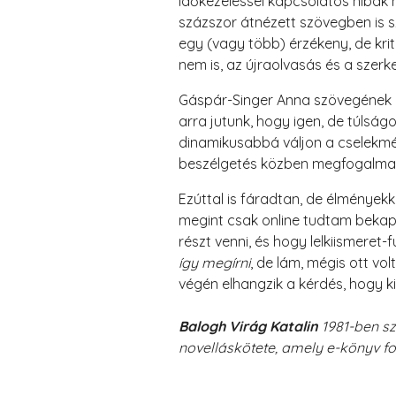
időkezeléssel kapcsolatos hibák 
százszor átnézett szövegben is s
egy (vagy több) érzékeny, de kri
nem is, az újraolvasás és a szerk
Gáspár-Singer Anna szövegének me
arra jutunk, hogy igen, de túlság
dinamikusabbá váljon a cselekmé
beszélgetés közben megfogalma
Ezúttal is fáradtan, de élményekk
megint csak online tudtam beka
részt venni, és hogy lelkiismeret-
így megírni
, de lám, mégis ott v
végén elhangzik a kérdés, hogy ki
Balogh Virág Katalin
1981-ben szü
novelláskötete, amely e-könyv f