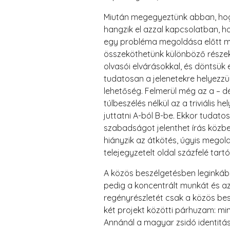
Miután megegyeztünk abban, hogy 
hangzik el azzal kapcsolatban, h
egy probléma megoldása előtt min
összeköthetünk különböző részeke
olvasói elvárásokkal, és döntsük 
tudatosan a jelenetekre helyezzü
lehetőség. Felmerül még az a – d
túlbeszélés nélkül az a triviális 
juttatni A-ból B-be. Ekkor tudat
szabadságot jelenthet írás közb
hiányzik az átkötés, úgyis mego
telejegyzetelt oldal százfelé tar
A közös beszélgetésben leginkább
pedig a koncentrált munkát és a
regényrészletét csak a közös besz
két projekt közötti párhuzam: mi
Annánál a magyar zsidó identitás