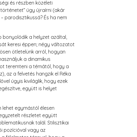
égi és részben közéleti
rténetet” úgy újraírni (akár
a – parodisztikussá? És ha nem
bonyolódik a helyzet azáltal,
sát keresi éppen; négy változatot
ösen ötletelünk arról, hogyan
 használjuk a dinamikus
ot teremteni a témától, hogy a
), az a felvetés hangzik el Réka
ővel úgyis kiviláglik, hogy ezek
gészítve, együtt is helyet
 lehet egymástól élesen
gyzetelt részletet együtt
ematikusnak talál. Stilisztikai
i pozícióval vagy az