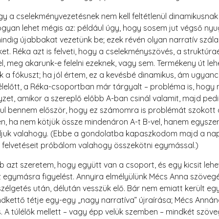
a cselekményvezetésnek nem kell feltétlenül dinamikusnak l
ogyan lehet mégis az: például úgy, hogy sosem jut végső ny
dig újabbakat vezetünk be; ezek révén olyan narratív szálak
t. Réka azt is felveti, hogy a cselekményszövés, a struktúra
el, meg akarunk-e felelni ezeknek, vagy sem. Termékeny út leh
k a fókuszt; ha jól értem, ez a kevésbé dinamikus, ám ugyan
élelőtt, a Réka-csoportban már tárgyalt – probléma is, hogy
helyzet, amikor a szereplő előbb A-ban csinál valamit, majd pedi
osul bennem először, hogy ez számomra is problémát szokott 
en, ha nem kötjük össze mindenáron A-t B-vel, hanem egysze
ldjuk valahogy. (Ebbe a gondolatba kapaszkodom majd a napl
tó felvetéseit próbálom valahogy összekötni egymással.)
 azt szeretem, hogy együtt van a csoport, és egy kicsit le
z egymásra figyelést. Annyira elmélyülünk Mécs Anna szöve
élgetés után, délután vesszük elő. Bár nem emiatt került egy
ndkettő tétje egy-egy „nagy narratíva” újraírása; Mécs Annán
. A túlélők mellett – vagy épp velük szemben – mindkét szöv