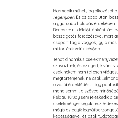
Harmadik műhelyfoglalkozásához 
regényben
. Ez az ebéd utáni be
a gyorsabb haladás érdekében – 
Rendszerint délelőttönként, ám e
beszélgetés felidézésével, mert a
csoport tagja vagyok, így a más
mi történik velük később.
Tehát dinamikus cselekményvezet
szavaztunk, és ez nyert; kíváncsi
csak nekem nem teljesen világos,
megtörténjenek, ne csak „elmondó
olvasói érdeklődést – így pontosít
mond semmit a szöveg minőségéről;
Például Krúdy sem jeleskedik a 
cselekményességük tesz érdekes
mégis az egyik leghátborzongatób
képességeivel, és azok tudatába