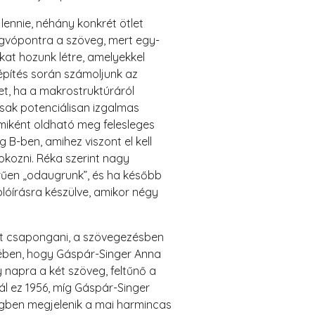
ennie, néhány konkrét ötlet
ugvópontra a szöveg, mert egy-
at hozunk létre, amelyekkel
építés során számoljunk az
et, ha a makrostruktúráról
csak potenciálisan izgalmas
 miként oldható meg felesleges
g B-ben, amihez viszont el kell
okozni. Réka szerint nagy
rűen „odaugrunk”, és ha később
óírásra készülve, amikor négy
het csapongani, a szövegezésben
gében, hogy Gáspár-Singer Anna
 napra a két szöveg, feltűnő a
ál ez 1956, míg Gáspár-Singer
egben megjelenik a mai harmincas