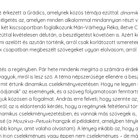
érkezett a Grádics, amelynek közös témája ezúttal:
dinamik
szélgetés az, amelyen minden alkalommal mindannyian részt v
két kiscsoportban foglalkozunk Mán-Várhegyi Réka, illetve 
zúttal kivételesen délután, a beszélgetést követően is. Azér
mi azelőtt és azután történik, arról csak korlátozott ismerete
ik csapatban megbeszélt szövegeket ugyan elolvasom, arról 
és a regényben. Pár hete mindenki megírta a számára érdek
 vagyok, miről is lesz szó. A téma népszerűsége ellenére a bes
 mit értünk dinamikus cselekményvezetésen. Hogy ne legyen 
djanak” az események, és a szöveg folyamatosan fenntartsa 
juk közösen a fogalmat. András erre felveti, hogy szerinte az,
 az is eldöntendő kérdés, hogy a regénynek feltétlenül törté
dinamikus cselekményvezetésben, és vannak más szövegek is
sé (a
Moszkva–Petuski
hangzik el példaként, amelyben tényl
b könyv, amit valaha olvastam). A lényeg inkább az, hogy a
n írjon cselekményes vagy éppen nem cselekményes – de más 