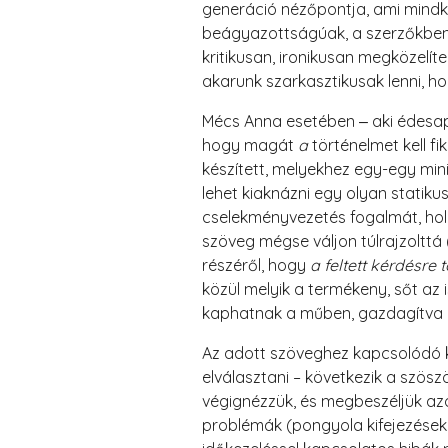
generáció nézőpontja, ami mindk
beágyazottságúak, a szerzőkben a
kritikusan, ironikusan megközelít
akarunk szarkasztikusak lenni, h
Mécs Anna esetében ‒ aki édesapj
hogy magát
a
történelmet kell f
készített, melyekhez egy-egy min
lehet kiaknázni egy olyan statiku
cselekményvezetés fogalmát, holo
szöveg mégse váljon túlrajzolttá
részéről, hogy
a feltett kérdésre
közül melyik a termékeny, sőt az 
kaphatnak a műben, gazdagítva a
Az adott szöveghez kapcsolódó k
elválasztani – következik a szös
végignézzük, és megbeszéljük azok
problémák (pongyola kifejezések, 