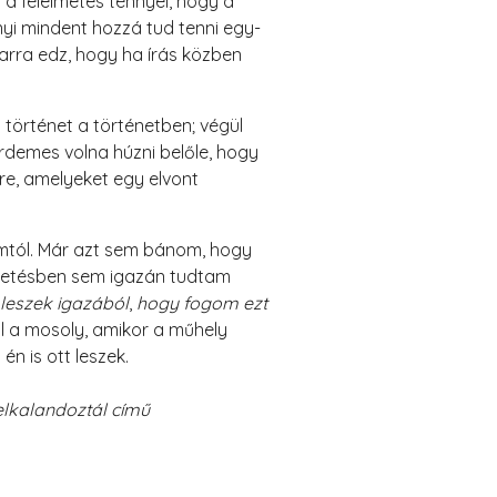
a félelmetes ténnyel, hogy a
yi mindent hozzá tud tenni egy-
arra edz, hogy ha írás közben
történet a történetben; végül
érdemes volna húzni belőle, hogy
re, amelyeket egy elvont
lomtól. Már azt sem bánom, hogy
getésben sem igazán tudtam
 leszek igazából
,
hogy fogom ezt
ól a mosoly, amikor a műhely
n is ott leszek.
 elkalandoztál című