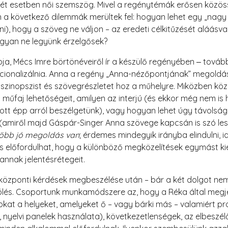
ét esetben női szemszög. Mivel a regénytémák erősen közöss
 következő dilemmák merültek fel: hogyan lehet egy „nagy tö
eni), hogy a szöveg ne váljon – az eredeti célkitűzését aláásv
ogyan ne legyünk érzelgősek?
a, Mécs Imre börtönéveiről ír a készülő regényében ‒ tovább 
ikcionalizálnia. Anna a regény „Anna-nézőpontjának” megoldá
iszinopszist és szövegrészletet hoz a műhelyre. Miközben köz
s műfaj lehetőségeit, amilyen az interjú (és ekkor még nem is
tt épp arról beszélgetünk), vagy hogyan lehet úgy távolság
 (amiről majd Gáspár-Singer Anna szövege kapcsán is szó lesz
 több jó megoldás van
; érdemes mindegyik irányba elindulni, id
is előfordulhat, hogy a különböző megközelítések egymást kie
nnak jelentésrétegeit.
özponti kérdések megbeszélése után – bár a két dolgot nem
zölés. Csoportunk munkamódszere az, hogy a Réka által megje
at a helyeket, amelyeket ő – vagy bárki más – valamiért probl
nyelvi panelek használata), következetlenségek, az elbeszélő