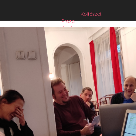
Költészet
Próza
Műfordítás
Mese
Folyó/irat/mentés
Sorozat
Hibrid
Hasznos szöveg
Józsefet nem kérdezte senki
Csízió
HISZTI
comicON
PesText
PesText 2021
PesText 2022