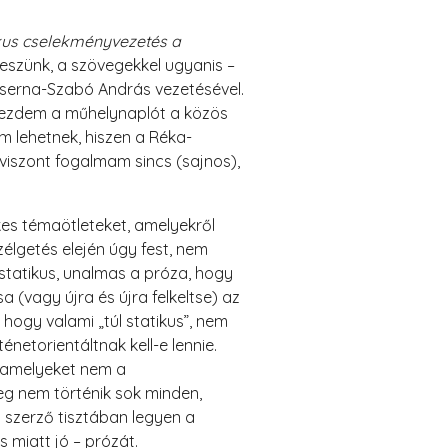
us cselekményvezetés a
eszünk, a szövegekkel ugyanis –
Cserna-Szabó András vezetésével.
t kezdem a műhelynaplót a közös
im lehetnek, hiszen a Réka-
viszont fogalmam sincs (sajnos),
es témaötleteket, amelyekről
zélgetés elején úgy fest, nem
statikus, unalmas a próza, hogy
(vagy újra és újra felkeltse) az
 hogy valami „túl statikus”, nem
netorientáltnak kell-e lennie.
, amelyeket nem a
eg nem történik sok minden,
 szerző tisztában legyen a
miatt jó – prózát.