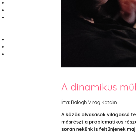
A dinamikus műh
Írta: Balogh Virág Katalin
A közös olvasások világossá te
másrészt a problematikus része
során nekünk is feltűnjenek maj