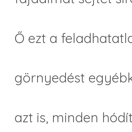
Ő ezt a feladhatatl
görnyedést egyébk
azt is, minden hódí