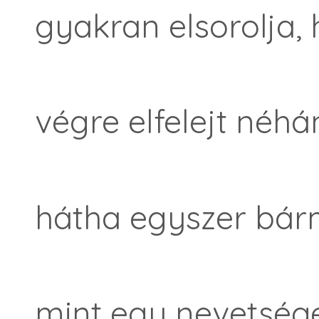
gyakran elsorolja,
végre elfelejt néhá
hátha egyszer bárm
mint egy nevetség