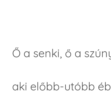
Ő a senki, ő a szún
aki előbb-utóbb éb