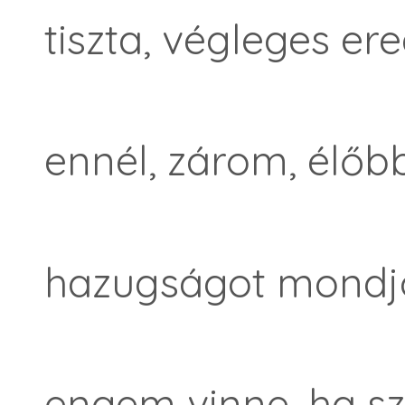
tiszta, végleges e
ennél, zárom, élőb
hazugságot mondjo
engem vinne, ha sz