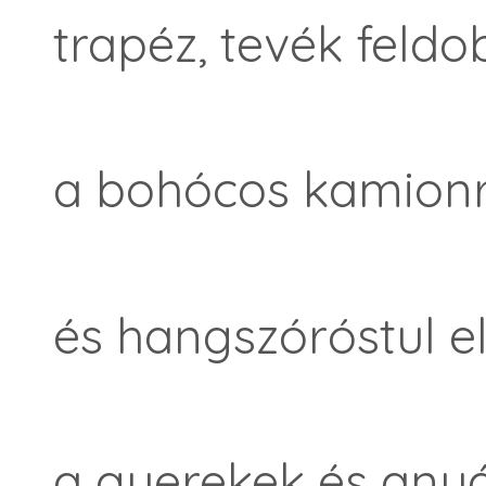
trapéz, tevék feldo
a bohócos kamion
és hangszóróstul 
a gyerekek és anyá