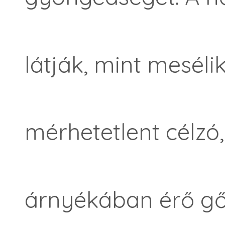
látják, mint mesélik
mérhetetlent célzó
árnyékában érő g