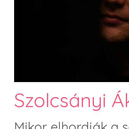
Szolcsányi Á
Mikor elhordják a s