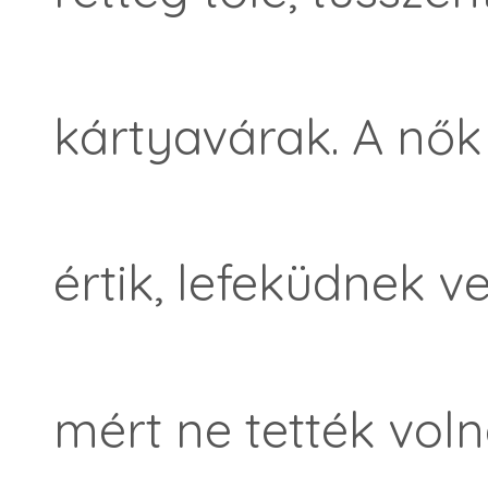
kártyavárak. A nő
értik, lefeküdnek ve
mért ne tették voln