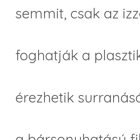
semmit, csak az izz
foghatják a plasztik
érezhetik surranás
a bársonyhatású fi