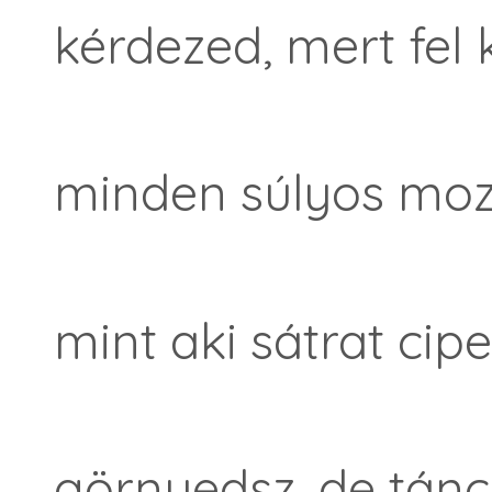
kérdezed, mert fel ke
minden súlyos moz
mint aki sátrat cip
görnyedsz, de tánc