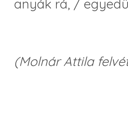
anyák rá, / egyedü
(Molnár Attila felvé