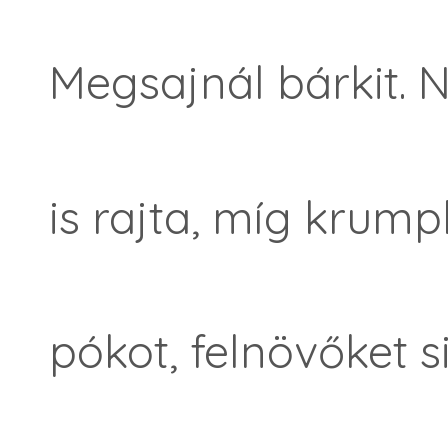
Megsajnál bárkit. 
is rajta, míg krumpl
pókot, felnövőket si