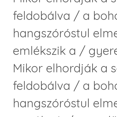
feldobálva / a boh
hangszóróstul elm
emlékszik a / gyere
Mikor elhordják a s
feldobálva / a boh
hangszóróstul elme