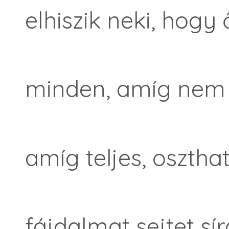
elhiszik neki, hogy 
minden, amíg nem 
amíg teljes, osztha
fájdalmat sejtet sír