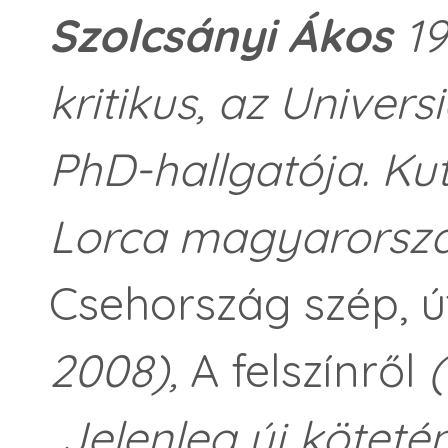
Szolcsányi Ákos
19
kritikus, az Unive
PhD-hallgatója. Ku
Lorca magyarország
Csehország szép, út
2008),
A felszínről
(
Jelenleg új kötetén