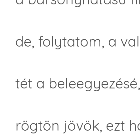
de, folytatom, a va
tét a beleegyezésé
rögtön jövök, ezt 