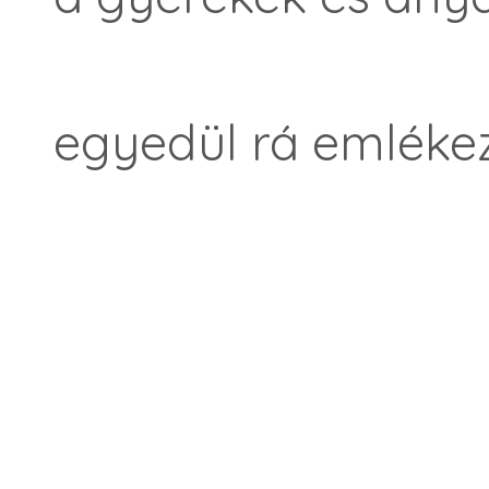
egyedül rá emléke