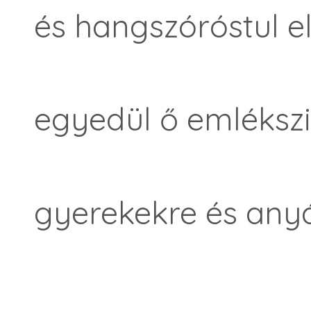
és hangszóróstul 
egyedül ő emlékszi
gyerekekre és anyá