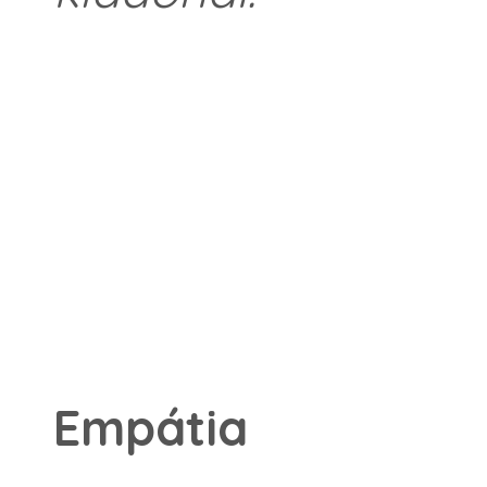
Emp
á
tia