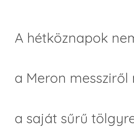
A hétköznapok nem
a Meron messziről 
a saját sűrű tölgyr