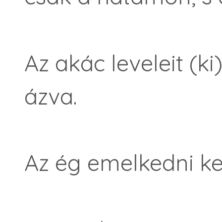
Az akác leveleit (k
ázva.
Az ég emelkedni ke