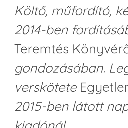
Költő, műfordító, 
2014-ben fordításá
Teremtés Könyvér
gondozásában. Le
verskötete
Egyetle
2015-ben látott nap
kiadónál.