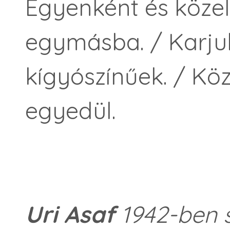
Egyenként és köze
egymásba. / Karju
kígyószínűek. / Kö
egyedül.
Uri Asaf
1942-ben s