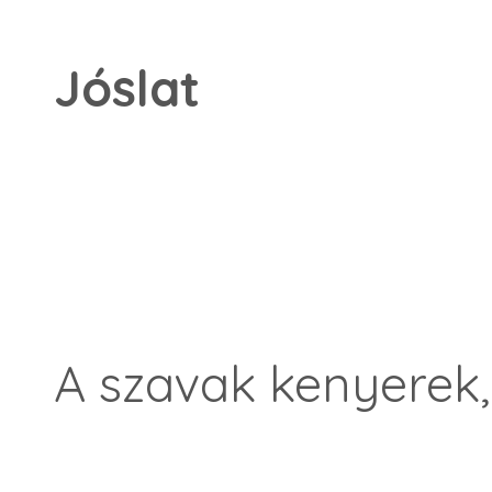
J
ó
slat
A szavak kenyerek,