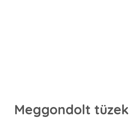
Meggondolt t
ü
zek