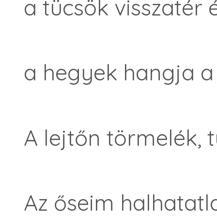
a tücsök visszatér 
a hegyek hangja a 
A lejtőn törmelék, t
Az őseim halhatatl