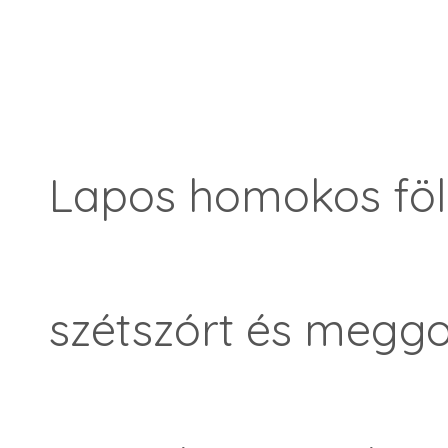
Lapos homokos föl
szétszórt és meggo