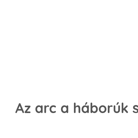
Az arc a h
á
bor
ú
k 