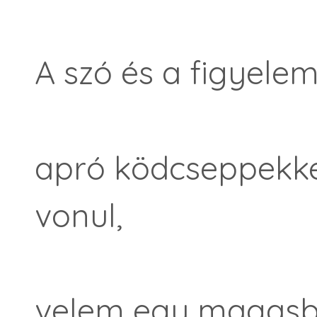
A szó és a figyelem
apró ködcseppekke
vonul,
velem egy magasb