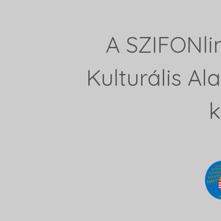
A SZIFONli
Kulturális A
k