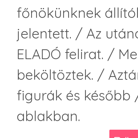
főnökünknek állít
jelentett. / Az után
ELADÓ felirat. / Me
beköltöztek. / Azt
figurák és később 
ablakban.