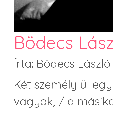
Bödecs Lász
Írta: Bödecs László
Két személy ül egy 
vagyok, / a másik