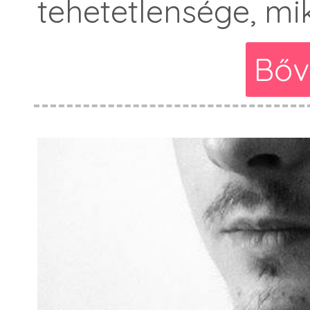
tehetetlensége, mik
Bőv