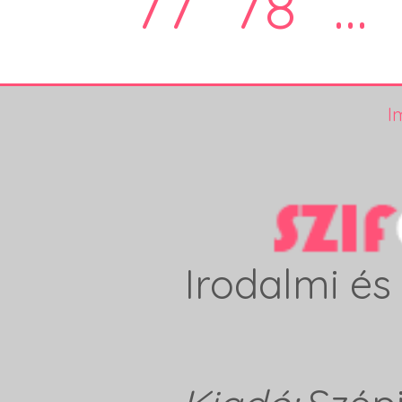
77
78
...
I
Irodalmi és 