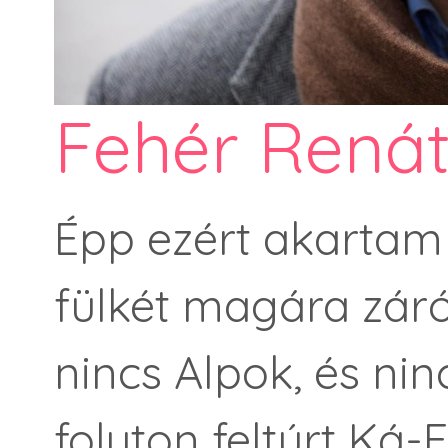
Fehér Renát
Épp ezért akartam
fülkét magára záró
nincs Alpok, és nin
folyton feltúrt Ká-