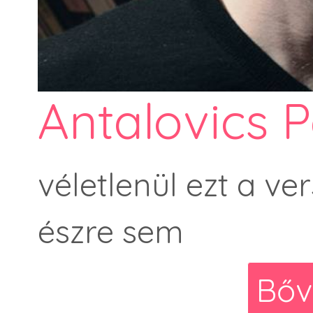
Antalovics P
véletlenül ezt a ver
észre sem
Bőv