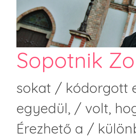
Sopotnik Zo
sokat / kódorgott e
egyedül, / volt, 
Érezhető a / külö