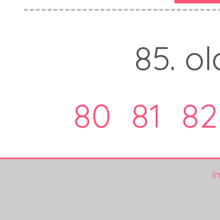
85. ol
80
81
82
I