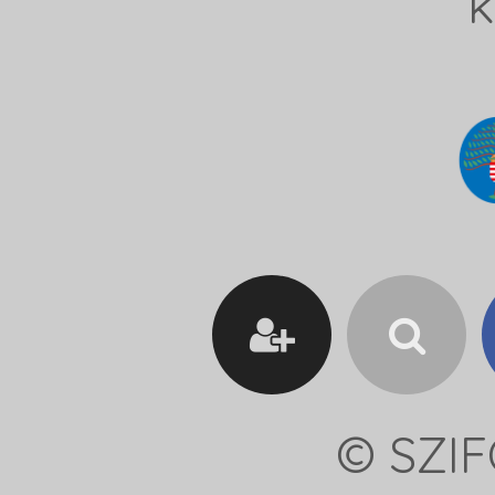
k
© SZIF