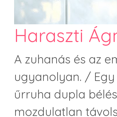
Haraszti Ág
A zuhanás és az em
ugyanolyan. / Egy é
űrruha dupla bélés
mozdulatlan távols