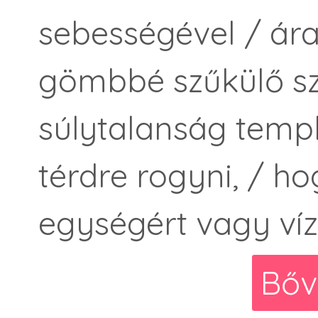
sebességével / ára
gömbbé szűkülő sz
súlytalanság tem
térdre rogyni, / ho
egységért vagy víz
Bőv