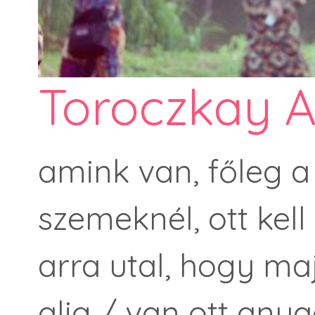
Toroczkay A
amink van, főleg a 
szemeknél, ott kell 
arra utal, hogy m
alig / van ott any