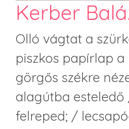
Kerber Balá
Olló vágtat a szür
piszkos papírlap a 
görgős székre néze
alagútba esteledő 
felreped; / lecsapó