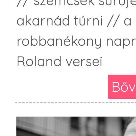
// szemcsék sűrűjé
akarnád túrni // a
robbanékony napre
Roland versei
Bőv