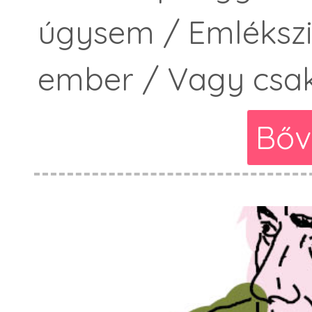
úgysem / Emlékszik
ember / Vagy csak
Bőv