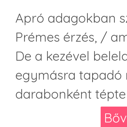
Apró adagokban sz
Prémes érzés, / am
De a kezével belel
egymásra tapadó r
darabonként tépte 
Bőv