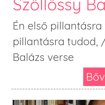
Szőllőssy Ba
Én első pillantásra
pillantásra tudod, 
Balázs verse
Bőv