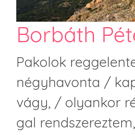
Borbáth Pét
Pakolok reggelente.
négyhavonta / kapo
vágy, / olyankor r
gal rendszereztem,