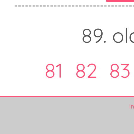
89. ol
81
82
83
I