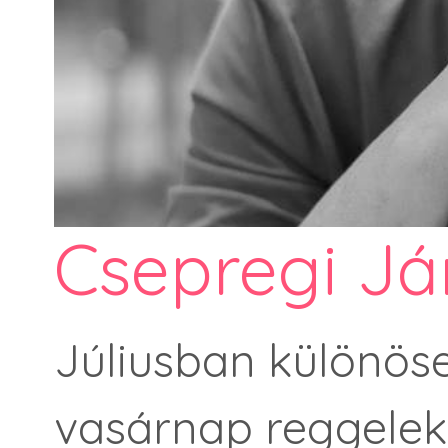
Csepregi Já
Júliusban különös
vasárnap reggele