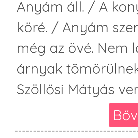
Anyám áll. / A kon
köré. / Anyám szer
még az övé. Nem lát
árnyak tömörülne
Szöllősi Mátyás ve
Bőv