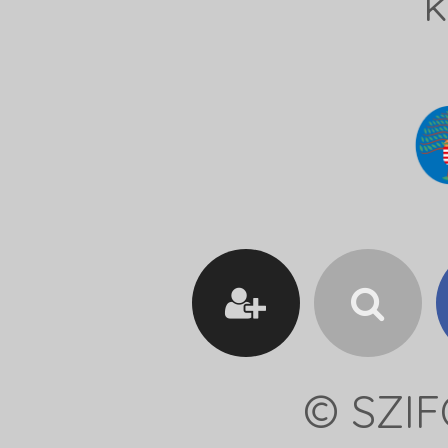
k
© SZIF