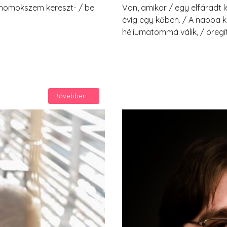
n homokszem kereszt- / be
Van, amikor / egy elfáradt l
évig egy kőben. / A napba k
héliumatommá válik, / öregít
Bővebben ...