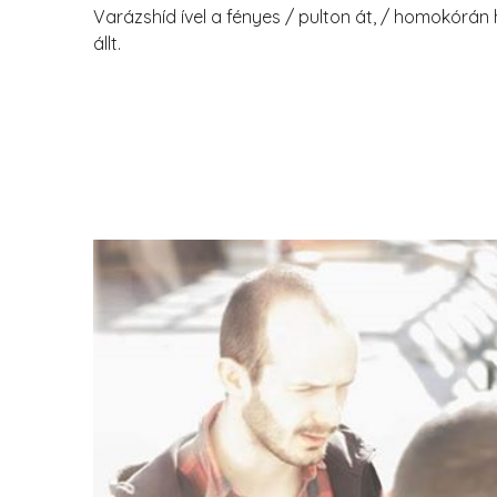
Varázshíd ível a fényes / pulton át, / homokórá
állt.