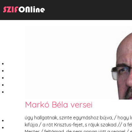
Markó Béla versei
úgy hallgatnak, szinte egymáshoz bújva, / hogy 
kifújja / a rőt Krisztus-fejet, s rájuk szakad // a f
Mester / feltámad, de nem onnan jött a reggel / 