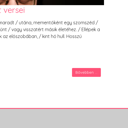
t versei
a maradt / utána, mementóként egy szomszéd /
nt / vagy visszatért másik életéhez. / Ellépek a
pők az előszobában, / kint hó hull. Hosszú
Bővebben ...