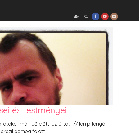
sei és festményei
otokoll már idő előtt, az ártat- // lan pillangó
 brazil pampa fölött