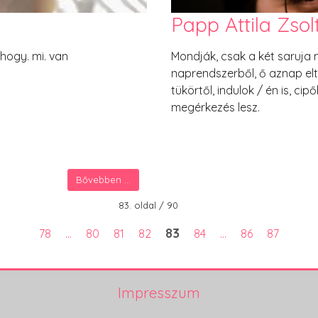
Papp Attila Zsol
hogy. mi. van
Mondják, csak a két saruj
naprendszerből, ő aznap eltű
tükörtől, indulok / én is, ci
megérkezés lesz.
Bővebben ...
83. oldal / 90
83
78
...
80
81
82
84
...
86
87
Impresszum