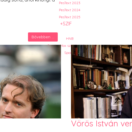
PesText 2023
PesText 2024
PesText 2025
+SZIF
Bővebben ...
HNB
Eronim Mox szakácskönyve
Spoiler
Vörös István ver