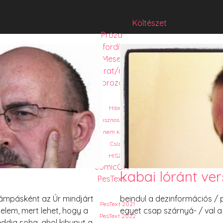
Költészet
Próza
Műfordítás
Mese
Folyó/irat/mentés
Sorozat
Hibrid
Hasznos szöveg
Józsefet nem kérdezte senki
Csízió
HISZTI
comicON
kabai lóránt ver
PesText
lámpásként az Úr mindjárt
beindul a dezinformációs / pr
PesText 2021
élelem, mert lehet, hogy a
egyet csap szárnyá- / val a
PesText 2022
eddig soha, ahol kihunyt a