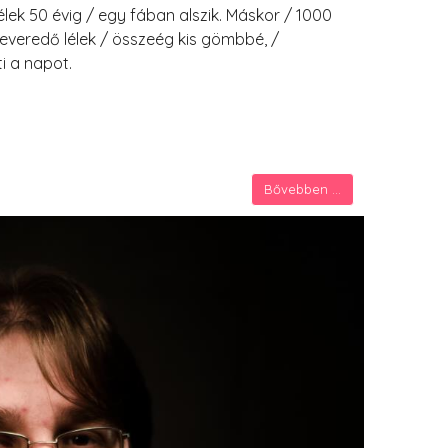
élek 50 évig / egy fában alszik. Máskor / 1000
everedő lélek / összeég kis gömbbé, /
i a napot.
Bővebben ...