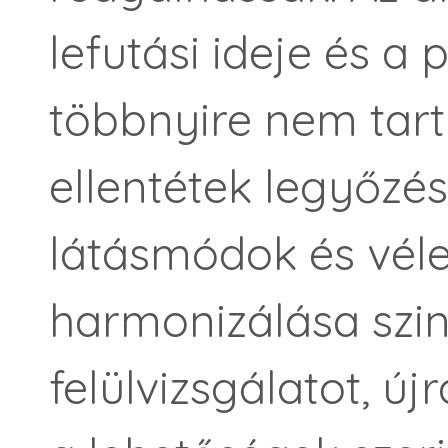
lefutási ideje és a
többnyire nem tart
ellentétek legyőzé
látásmódok és vé
harmonizálása szin
felülvizsgálatot, új