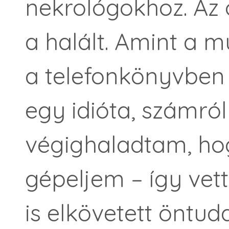
nekrológokhoz. Az 
a halált. Amint a 
a telefonkönyvben
egy idióta, számró
végighaladtam, ho
gépeljem – így vet
is elkövetett öntud