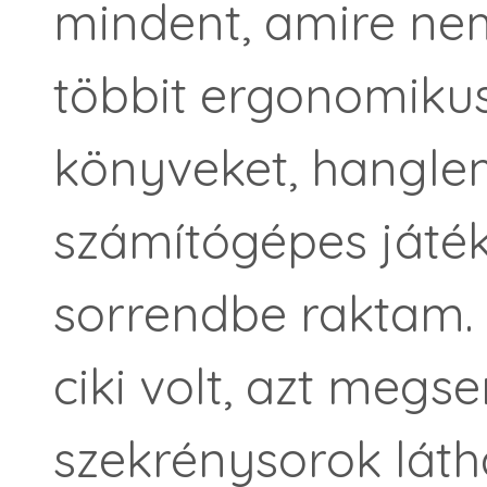
mindent, amire nem
többit ergonomiku
könyveket, hangle
számítógépes játék
sorrendbe raktam. A
ciki volt, azt megs
szekrénysorok láth