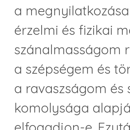
a megnyilatkozásai
érzelmi és fizikai
szánalmasságom re
a szépségem és tö
a ravaszságom és
komolysága alapjá
elfogadjon-e. Ezu