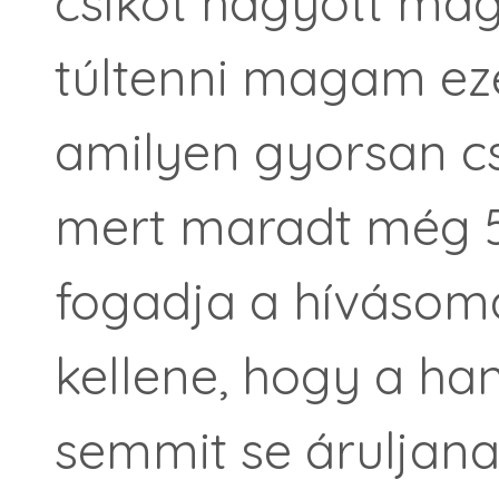
csíkot hagyott mag
túltenni magam eze
amilyen gyorsan cs
mert maradt még 5
fogadja a hívásom
kellene, hogy a h
semmit se áruljana