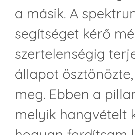
a másik. A spektru
segítséget kérő mél
szertelenségig terj
állapot ösztönözte,
meg. Ebben a pill
melyik hangvételt 
hogyan fordítsam 