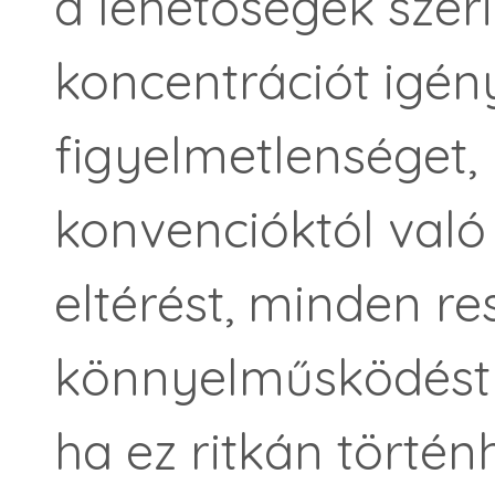
a lehetőségek szeri
koncentrációt igén
figyelmetlenséget,
konvencióktól való
eltérést, minden r
könnyelműsködést bü
ha ez ritkán történ