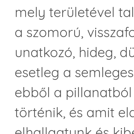
mely területével tal
a szomorú, visszafo
unatkozó, hideg, d
esetleg a semleges
ebből a pillanatból
történik, és amit e
elhallgatunk és kib