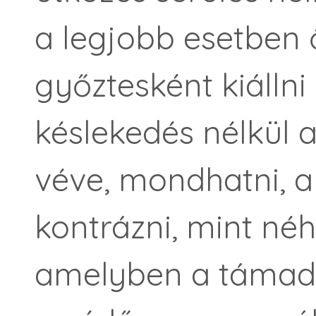
a legjobb esetben
győztesként kiállni
késlekedés nélkül 
véve, mondhatni,
kontrázni, mint né
amelyben a támadó 