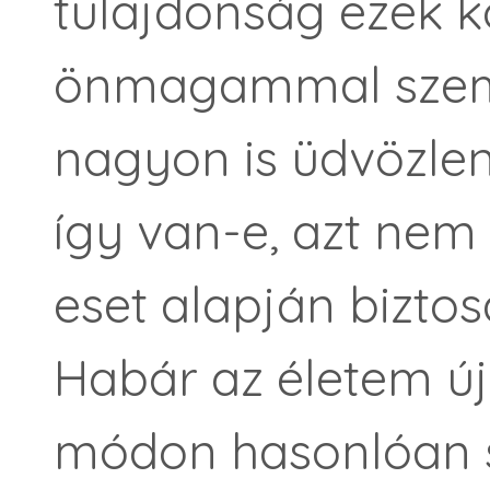
tulajdonság ezek k
önmagammal szemb
nagyon is üdvözlen
így van-e, azt ne
eset alapján biztos
Habár az életem új
módon hasonlóan s