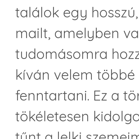
találok egy hosszú,
mailt, amelyben v
tudomásomra hozz
kíván velem többé
fenntartani. Ez a t
tökéletesen kidol
tűnt a lelki szemeim