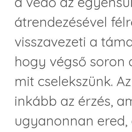
a védő az egyensúl
átrendezésével félr
visszavezeti a táma
hogy végső soron 
mit cselekszünk. A
inkább az érzés, 
ugyanonnan ered, 