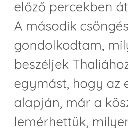
előző percekben át
A második csöngés
gondolkodtam, mil
beszéljek Thaliához
egymást, hogy az 
alapján, már a kös
lemérhettük, mily