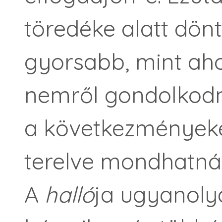
töredéke alatt dön
gyorsabb, mint ah
nemről gondolkodni
a következményeket
terelve mondhatnánk
A
halló
ja ugyanolya