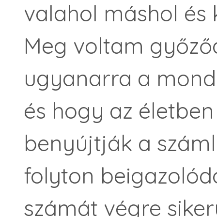
valahol máshol és 
Meg voltam győződ
ugyanarra a mondá
és hogy az életbe
benyújtják a száml
folyton beigazolódo
számát végre siker