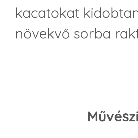
kacatokat kidobtam
növekvő sorba rak
Művész