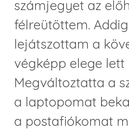
számjegyet az el
félreütöttem. Addi
lejátszottam a köv
végképp elege lett
Megváltoztatta a s
a laptopomat bek
a postafiókomat 