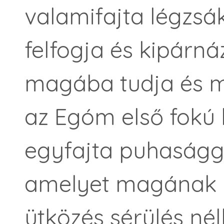
valamifajta légzsá
felfogja és kipárná
magába tudja és m
az Egóm első fokú
egyfajta puhaságg
amelyet magának 
ütközés sérülés nél