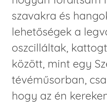
szavakra és hangok
lehetőségek a le
oszcilláltak, katto
között, mint egy S
tévéműsorban, csak
hogy az én kerekem