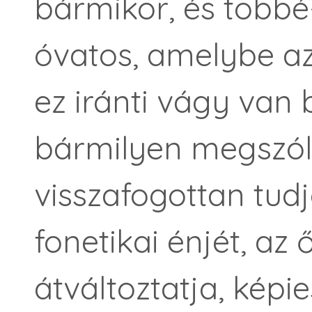
bármikor, és több
óvatos, amelybe a
ez iránti vágy van
bármilyen megszó
visszafogottan tudj
fonetikai énjét, az
átváltoztatja, kép