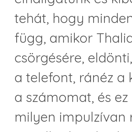
tehát, hogy minden 
függ, amikor Thalia
csörgésére, eldönti
a telefont, ránéz a k
a számomat, és ez
milyen impulzívan 