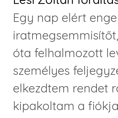
Egy nap elért enge
iratmegsemmisítőt,
óta felhalmozott l
személyes feljegyz
elkezdtem rendet r
kipakoltam a fiókj