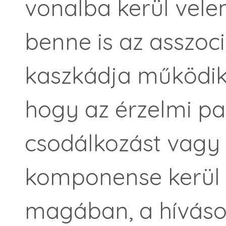
vonalba kerül vele
benne is az asszoc
kaszkádja működik,
hogy az érzelmi pa
csodálkozást vagy e
komponense kerül e
magában, a hívás