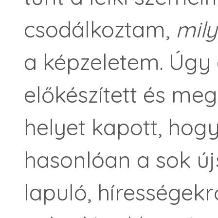
csodálkoztam,
mil
a képzeletem. Úgy 
előkészített és me
helyet kapott, hog
hasonlóan a sok ú
lapuló, hírességekrő