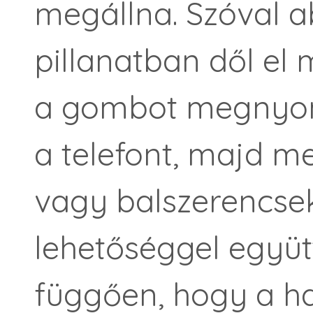
megállna. Szóval a
pillanatban dől el
a gombot megnyomj
a telefont, majd me
vagy balszerencse
lehetőséggel együt
függően, hogy a h