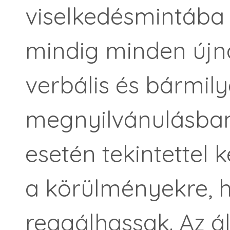
viselkedésmintába 
mindig minden újna
verbális és bármily
megnyilvánulásban
esetén tekintettel k
a körülményekre, 
reagálhassak. Az 