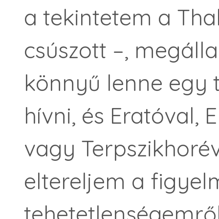
a tekintetem a Thali
csúszott –, megáll
könnyű lenne egy 
hívni, és Eratóval, 
vagy Terpszikhorév
eltereljem a figye
tehetetlenségemről