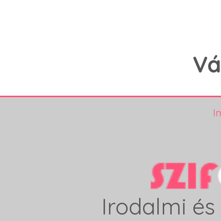
Vá
I
Irodalmi és 