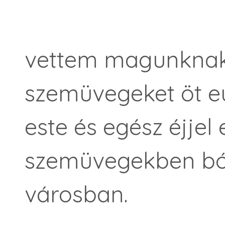
vettem magunknak l
szemüvegeket öt eu
este és egész éjjel
szemüvegekben bók
városban.