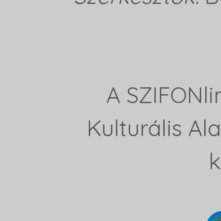
A SZIFONli
Kulturális A
k