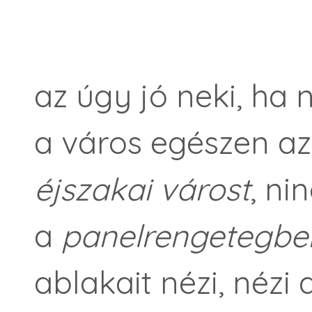
az úgy jó neki, ha
a város egészen az
éjszakai várost
, ni
a
panelrengetegb
ablakait nézi, nézi