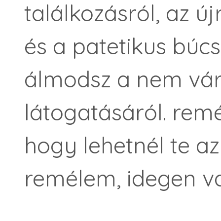
találkozásról, az új
és a patetikus búc
álmodsz a nem várt
látogatásáról. rem
hogy lehetnél te az
remélem, idegen v