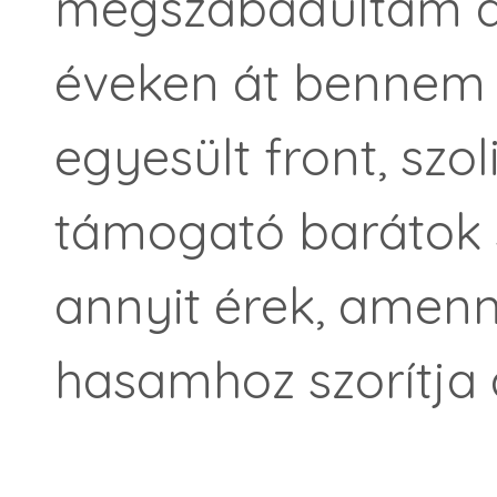
megszabadultam az 
éveken át bennem é
egyesült front, szol
támogató barátok 
annyit érek, amenn
hasamhoz szorítja a