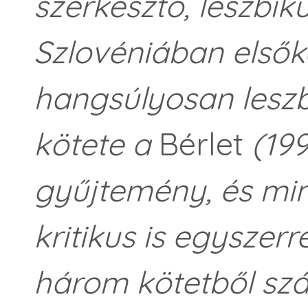
szerkesztő, leszbiku
Szlovéniában elsőké
hangsúlyosan leszb
kötete a
Bérlet
(199
gyűjtemény, és mint
kritikus is egyszerre
három kötetből sz