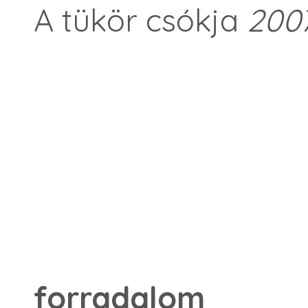
A tükör csókja
200
forradalom