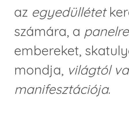
az
egyedüllétet
kere
számára, a
panelr
embereket, skatul
mondja,
világtól va
manifesztációja
.