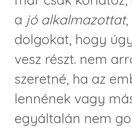
a
jó alkalmazottat
,
dolgokat, hogy úgy
vesz részt. nem arr
szeretné, ha az emb
lennének vagy máso
egyáltalán nem gon