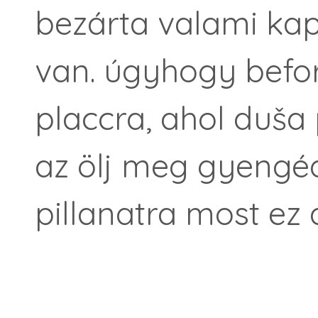
bezárta valami kapi
van. úgyhogy befo
placcra, ahol duša
az ölj meg gyengé
pillanatra most ez