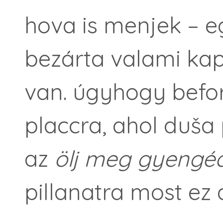
hova is menjek – e
bezárta valami kapi
van. úgyhogy befo
placcra, ahol duša
az
ölj meg gyengé
pillanatra most ez