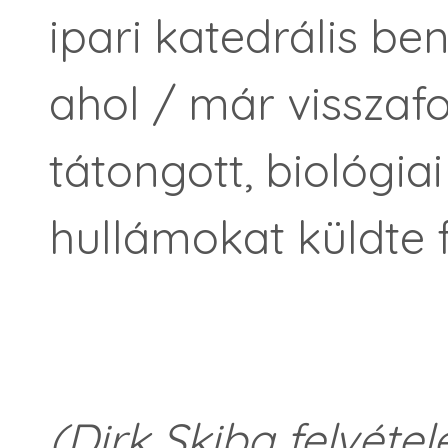
ipari katedrális b
ahol / már visszaf
tátongott, biológiai
hullámokat küldte 
(Dirk Skiba felvétel