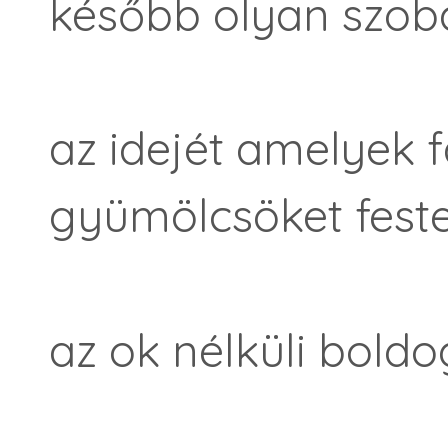
később olyan szobá
az idejét amelyek f
gyümölcsöket feste
az ok nélküli bold