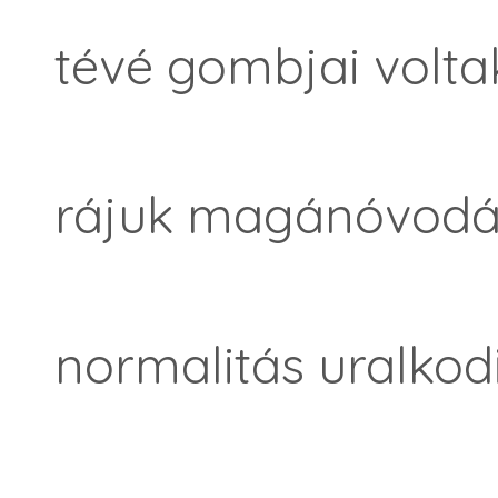
tévé gombjai volta
rájuk magánóvodák
normalitás uralkod