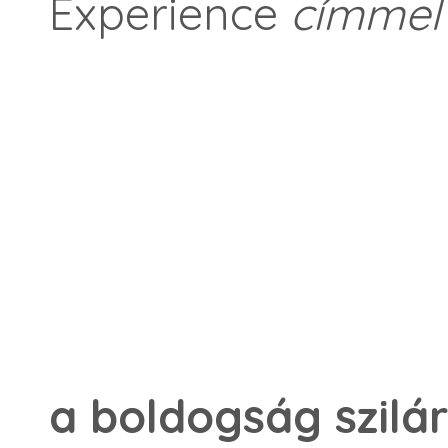
Experience
címmel 
a boldogság szilá