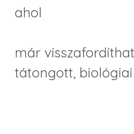
ahol
már visszafordítha
tátongott, biológiai