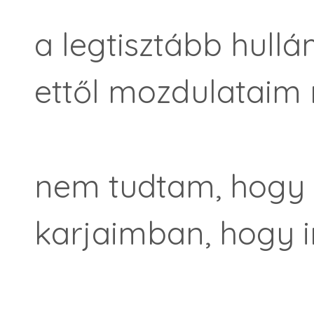
a legtisztább hullá
ettől mozdulataim
nem tudtam, hogy v
karjaimban, hogy i