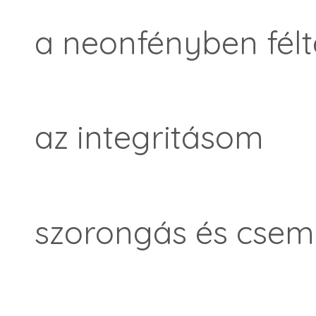
a neonfényben fél
az integritásom
szorongás és csem