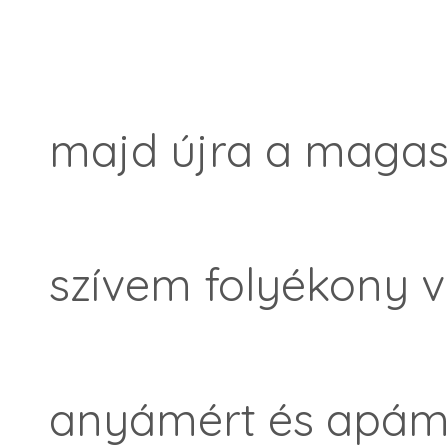
majd újra a maga
szívem folyékony vi
anyámért és apám