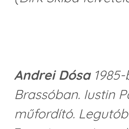
Andrei Dósa
1985-b
Brassóban. Iustin P
műfordító. Legutób