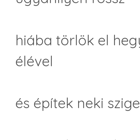
hiába törlök el he
élével
és építek neki szig