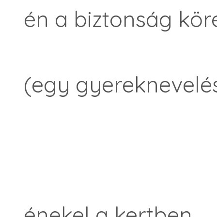
én a biztonság köre
(egy gyereknevelé
énekel a kertben