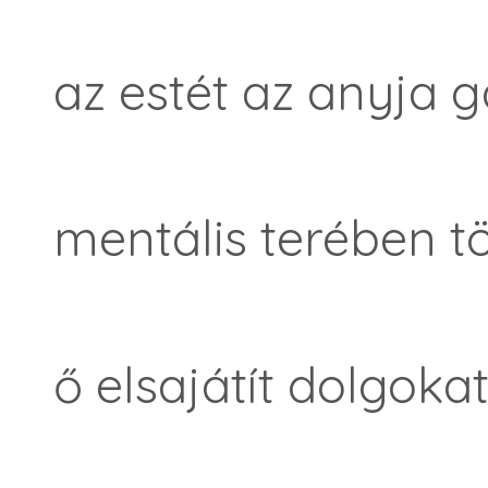
az estét az anyja 
mentális terében tö
ő elsajátít dolgoka