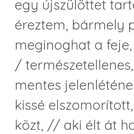
egy újszülöttet tar
éreztem, bármely p
meginoghat a feje, 
/ természetellenes,
mentes jelenléténe
kissé elszomorítot
közt, // aki élt át 