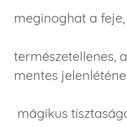
meginoghat a feje, 
természetellenes, a
mentes jelenléténe
mágikus tisztasága