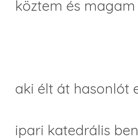
köztem és magam 
aki élt át hasonlót
ipari katedrális b