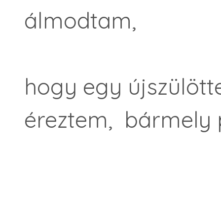
álmodtam,
hogy egy újszülött
éreztem, bármely 