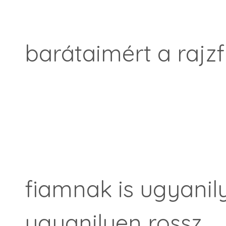
barátaimért a rajz
fiamnak is ugyanily
ugyanilyen rossz