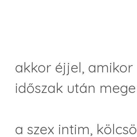
akkor éjjel, amiko
időszak után meg
a szex intim, kölcs