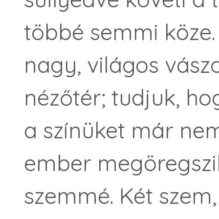
többé semmi köze. 
nagy, világos vászo
nézőtér; tudjuk, ho
a színüket már nem 
ember megöregszik,
szemmé. Két szem,