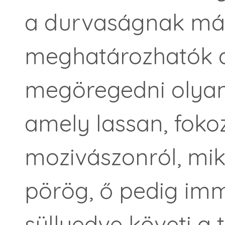
a durvaságnak má
meghatározhatók a
megöregedni olyan
amely lassan, fokoz
mozivászonról, mik
pörög, ő pedig imm
süllyedve követi a 