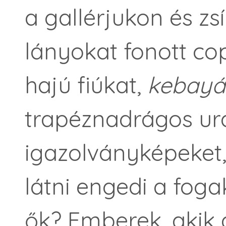
a gallérjukon és zs
lányokat fonott cop
hajú fiúkat,
kebayá
trapéznadrágos ura
igazolványképeket,
látni engedi a foga
ők? Emberek, akik a