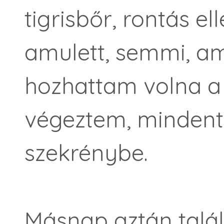
tigrisbőr, rontás e
amulett, semmi, a
hozhattam volna a
végeztem, mindent
szekrénybe.
Másnap aztán talá