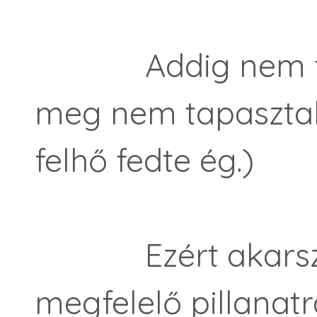
Addig nem fog
meg nem tapasztalo
felhő fedte ég.)
Ezért akarsz mé
megfelelő pillanatr