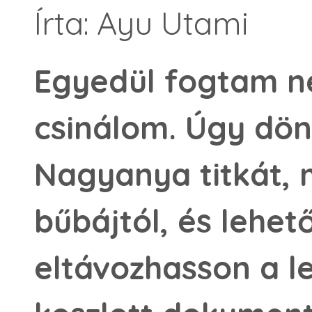
Írta: Ayu Utami
Egyedül fogtam ne
csinálom. Úgy dön
Nagyanya titkát,
bűbájtól, és lehe
eltávozhasson a le