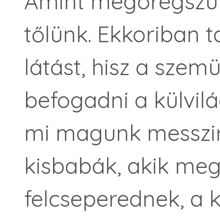
Amint megöregszün
tőlünk. Ekkoriban t
látást, hisz a sze
befogadni a külvil
mi magunk messzire
kisbabák, akik meg
felcseperednek, a k