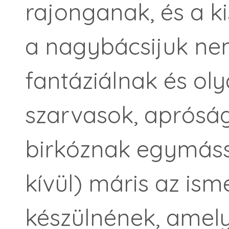
rajonganak, és a ki
a nagybácsijuk nem
fantáziálnak és ol
szarvasok, apróság
birkóznak egymáss
kívül) máris az ism
készülnének, amel