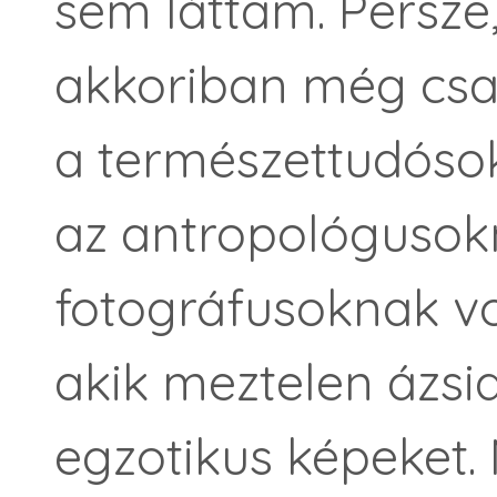
sem láttam. Persze
akkoriban még csa
a természettudóso
az antropológusok
fotográfusoknak v
akik meztelen ázsia
egzotikus képeket.