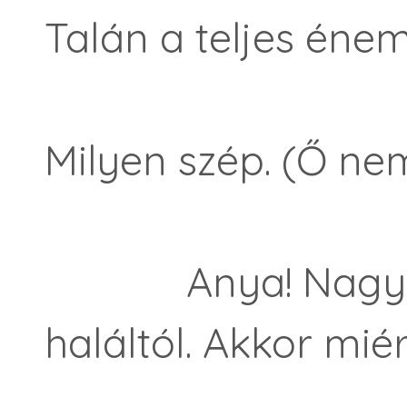
Talán a teljes éne
Milyen szép. (Ő nem
Anya! Nagyany
haláltól. Akkor mi