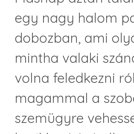
egy nagy halom pap
dobozban, ami olya
mintha valaki szá
volna feledkezni r
magammal a szob
szemügyre vehessem