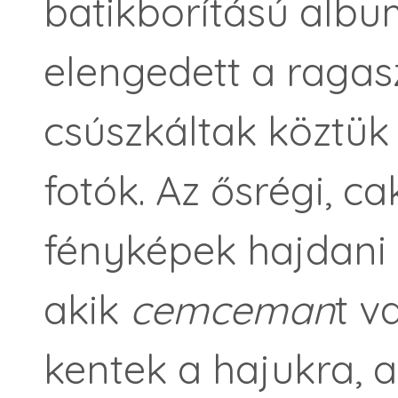
batikborítású albu
elengedett a ragas
csúszkáltak köztük
fotók. Az ősrégi, c
fényképek hajdani
akik
cemceman
t 
kentek a hajukra, a