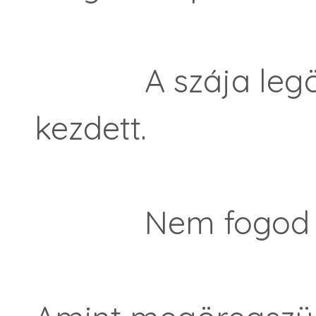
A szája legörbü
kezdett.
Nem fogod me