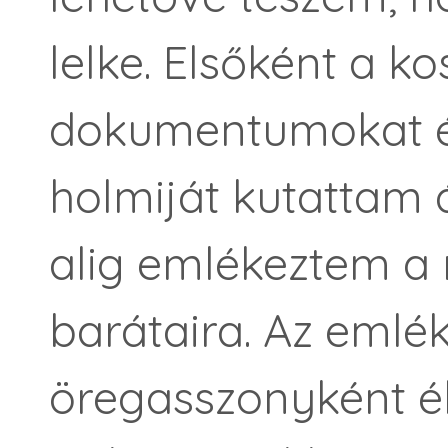
lelke. Elsőként a ko
dokumentumokat 
holmiját kutattam 
alig emlékeztem a 
barátaira. Az emlé
öregasszonyként él