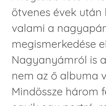
ötvenes évek után k
valami a nagyapá
megismerkedése elő
Nagyanyámról is al
nem az ő albuma vo
Mindössze három fe