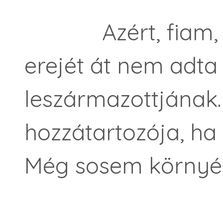
Azért, fiam, me
erejét át nem adta
leszármazottjának. 
hozzátartozója, ha
Még sosem környé