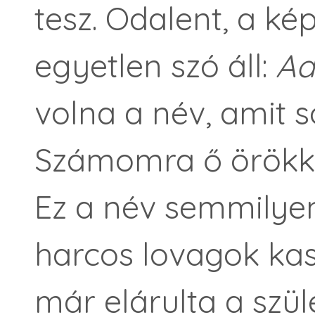
tesz. Odalent, a ké
egyetlen szó áll:
Ad
volna a név, amit
Számomra ő örökké
Ez a név semmilye
harcos lovagok kas
már elárulta a szüle