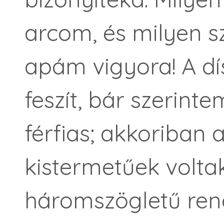
arcom, és milyen sz
apám vigyora! A d
feszít, bár szerin
férfias; akkoriban
kistermetűek voltak
háromszögletű rend