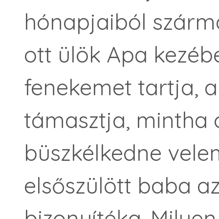
hónapjaiból szárma
ott ülök Apa kezéb
fenekemet tartja, 
támasztja, mintha
büszkélkedne vele
elsőszülött baba a
bizonyítéka. Milyen