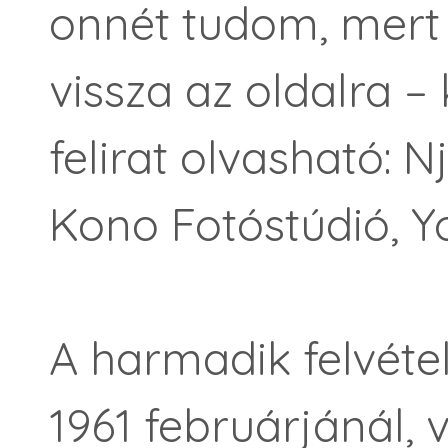
onnét tudom, mert
vissza az oldalra –
felirat olvasható: N
Kono Fotóstúdió, Yo
A harmadik felvéte
1961 februárjánál, 