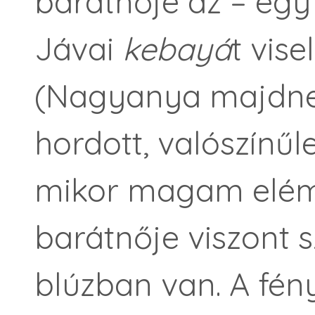
barátnője az – egy 
Jávai
kebayá
t vise
(Nagyanya majdn
hordott, valószínűl
mikor magam elém
barátnője viszont 
blúzban van. A fén