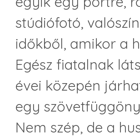
egyik egy portré, r
stúdiófotó, valósz
időkből, amikor a ho
Egész fiatalnak lát
évei közepén járha
egy szövetfüggöny e
Nem szép, de a hu