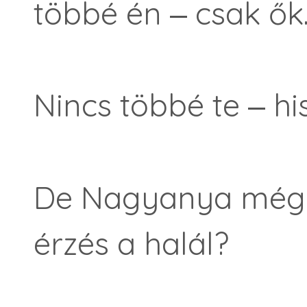
többé én ‒ csak ők
Nincs többé te ‒ hi
De Nagyanya még 
érzés a halál?