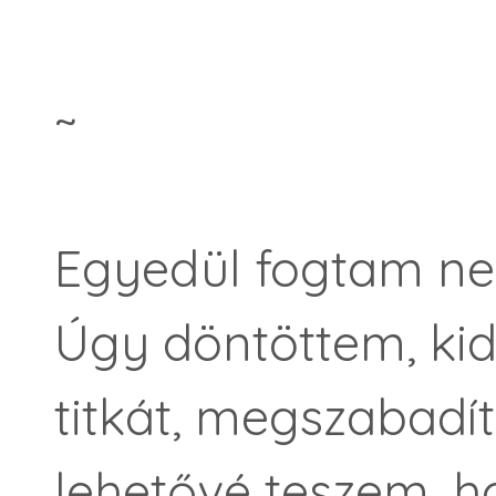
~
Egyedül fogtam nek
Úgy döntöttem, ki
titkát, megszabadí
lehetővé teszem, h