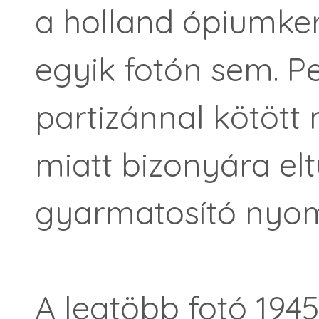
a holland ópiumke
egyik fotón sem. P
partizánnal kötöt
miatt bizonyára el
gyarmatosító nyom
A legtöbb fotó 194