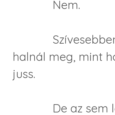
Nem.
Szívesebben ve
halnál meg, mint h
juss.
De az sem lenne