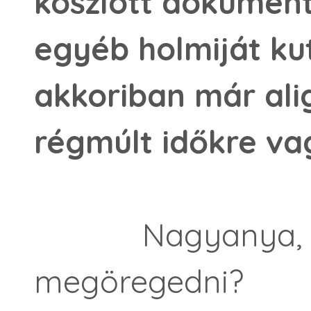
koszlott dokumen
egyéb holmiját ku
akkoriban már al
régmúlt időkre va
Nagyanya, mon
megöregedni?