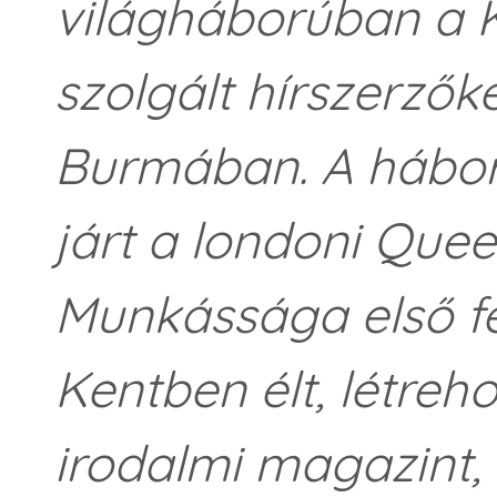
világháborúban a K
szolgált hírszerzők
Burmában. A hábor
járt a londoni Que
Munkássága első f
Kentben élt, létreh
irodalmi magazint,