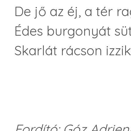
De jő az éj, a tér r
Édes burgonyát süt
Skarlát rácson izzi
Fordító: Góz Adrien