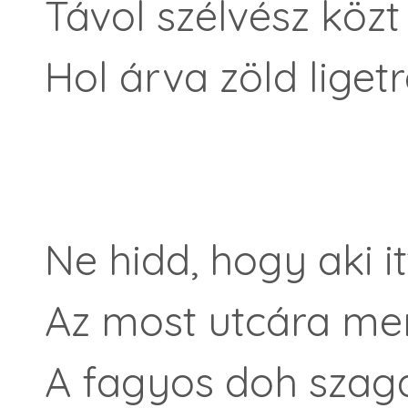
Távol szélvész közt 
Hol árva zöld ligetr
Ne hidd, hogy aki i
Az most utcára mer
A fagyos doh szaga