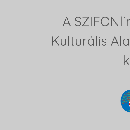
A SZIFONli
Kulturális A
k