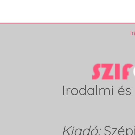
I
Irodalmi és 
Kiadó:
Szép