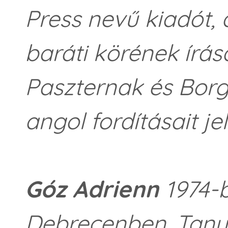
Press nevű kiadót,
baráti körének írás
Paszternak és Bor
angol fordításait je
Góz Adrienn
1974-b
Debrecenben. Tanu