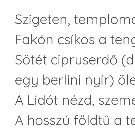
Szigeten, templomo
Fakón csíkos a teng
Sötét cipruserdő (de
egy berlini nyír) öle
A Lidót nézd, szeme
A hosszú földtű a t