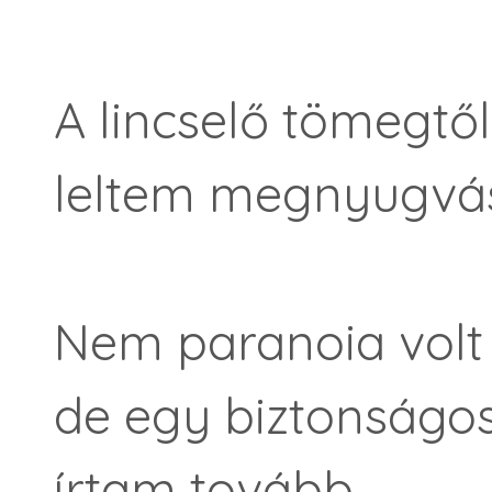
A lincselő tömegtől
leltem megnyugvás
Nem paranoia volt 
de egy biztonságos 
írtam tovább.