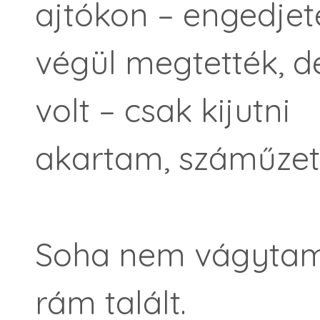
ajtókon – engedjet
végül megtették, d
volt – csak kijutni
akartam, száműzet
Soha nem vágytam 
rám talált.