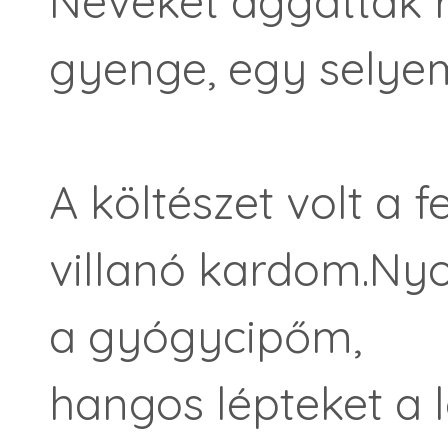
Neveket aggattak 
gyenge, egy selyem
A költészet volt a
villanó kardom.Ny
a gyógycipőm,
hangos lépteket a 