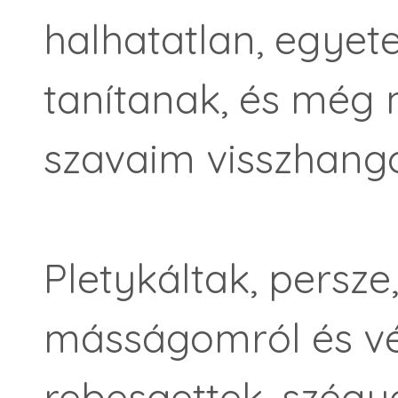
halhatatlan, egyet
tanítanak, és még 
szavaim visszhang
Pletykáltak, persze,
másságomról és vé
rebesgettek, szég