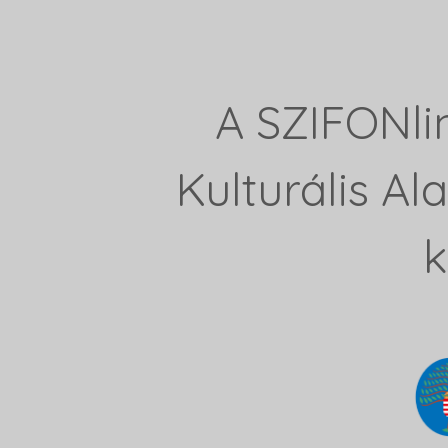
A SZIFONli
Kulturális A
k