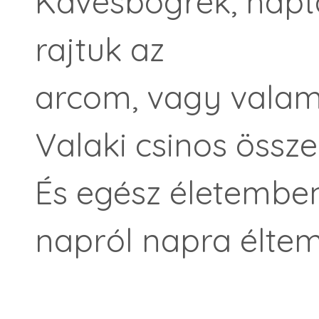
Kávésbögrék, napt
rajtuk az
arcom, vagy valam
Valaki csinos össze
És egész életemben
napról napra élte