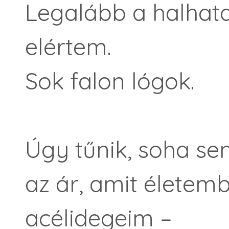
Legalább a halhat
elértem.
Sok falon lógok.
Úgy tűnik, soha se
az ár, amit életemb
acélidegeim –