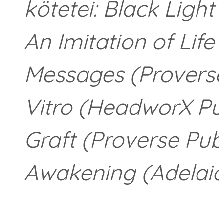
kötetei: Black Ligh
An Imitation of Life
Messages (Proverse 
Vitro (HeadworX Pub
Graft (Proverse Publ
Awakening (Adelaid