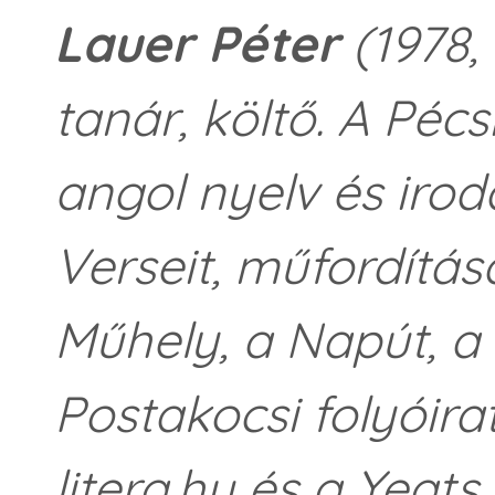
Lauer Péter
(1978
tanár, költő. A P
angol nyelv és iro
Verseit, műfordítás
Műhely, a Napút, a
Postakocsi folyóira
litera.hu és a Yeats