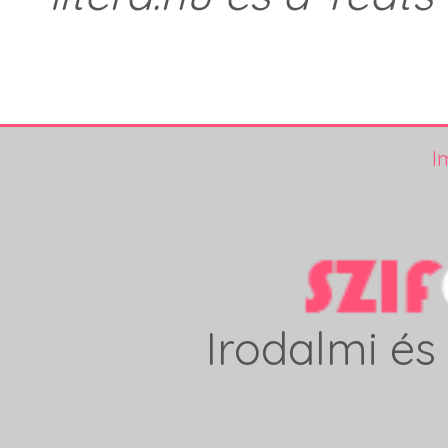
I
Irodalmi és 