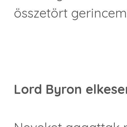
összetört gerincem
Lord Byron elkese