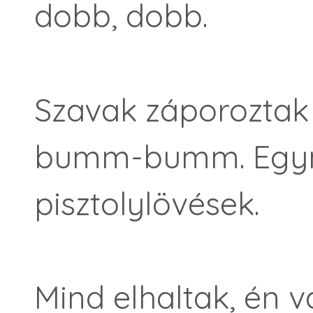
dobb, dobb.
Szavak záporoztak
bumm-bumm. Egymá
pisztolylövések.
Mind elhaltak, én v