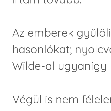
Az emberek gyűlöl
hasonlókat; nyolc
Wilde-al ugyanígy 
Végül is nem félel