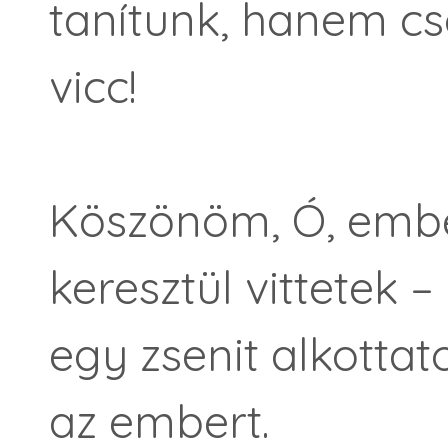
tanítunk, hanem cs
vicc!
Köszönöm, Ó, embe
keresztül vittetek –
egy zsenit alkotta
az embert.