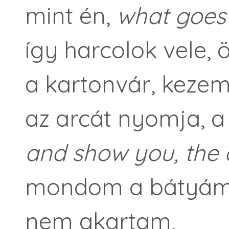
mint én,
what goes
így harcolok vele, 
a kartonvár, keze
az arcát nyomja, a
and show you, the co
mondom a bátyámn
nem akartam,