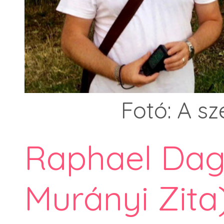
Fotó: A sz
Raphael Dago
Murányi Zita