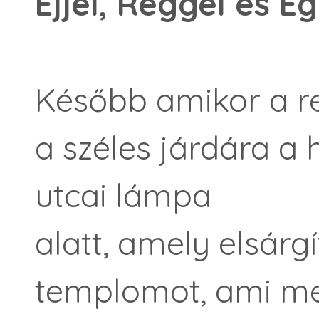
Éjjel, Reggel és E
Később amikor a re
a széles járdára a
utcai lámpa
alatt, amely elsárgí
templomot, ami me