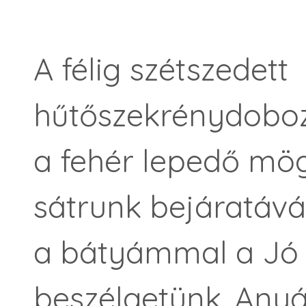
A félig szétszedett
hűtőszekrénydoboz 
a fehér lepedő mög
sátrunk bejáratává 
a bátyámmal a Jó 
beszélgetünk. Anyán