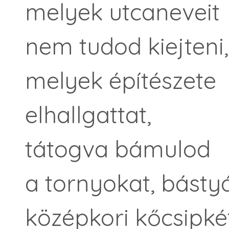
melyek utcaneveit
nem tudod kiejteni,
melyek építészete
elhallgattat,
tátogva bámulod
a tornyokat, básty
középkori kőcsipkét