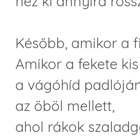
néz ki annyira ross
Később, amikor a f
Amikor a fekete kis
a vágóhíd padlóján
az öböl mellett,
ahol rákok szaladg