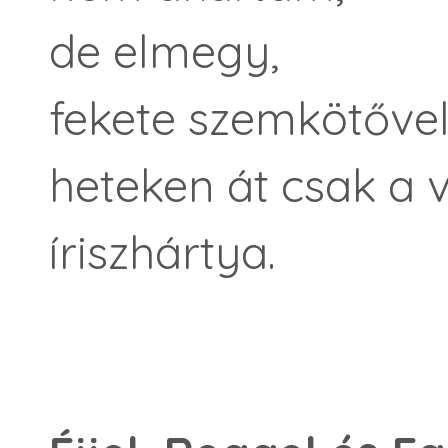
de elmegy,
fekete szemkötővel 
heteken át csak a vi
íriszhártya.