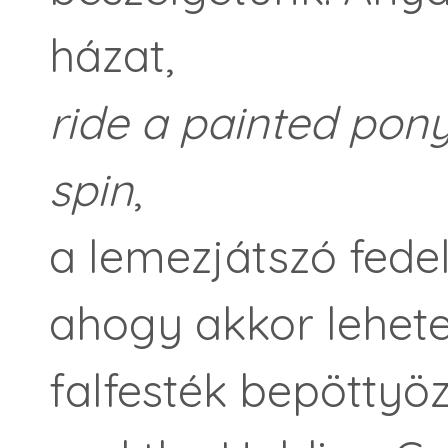
házat,
ride a painted pony
spin
,
a lemezjátszó fede
ahogy akkor lehete
falfesték bepöttyöz