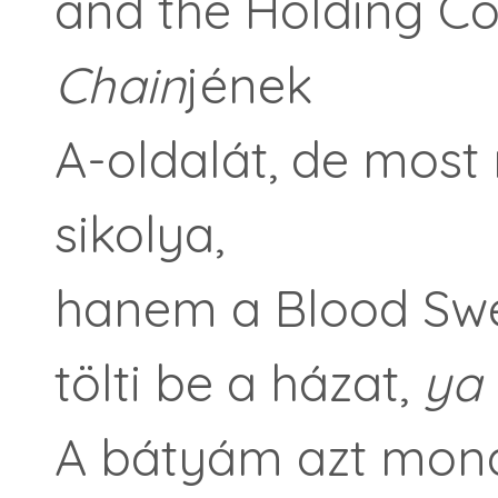
and the Holding 
Chain
jének
A-oldalát, de most
sikolya,
hanem a Blood Swe
tölti be a házat,
ya
A bátyám azt mond