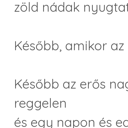
zöld nádak nyugta
Később, amikor az
Később az erős n
reggelen
és egy napon és e