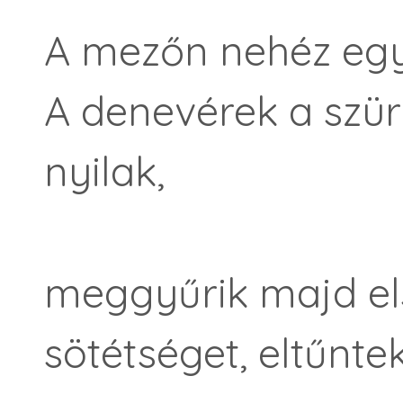
A mezőn nehéz egy
A denevérek a szü
nyilak,
meggyűrik majd el
sötétséget, eltűntek