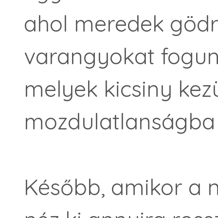
ahol meredek gödrö
varangyokat fogu
melyek kicsiny ke
mozdulatlanságba
Később, amikor a n