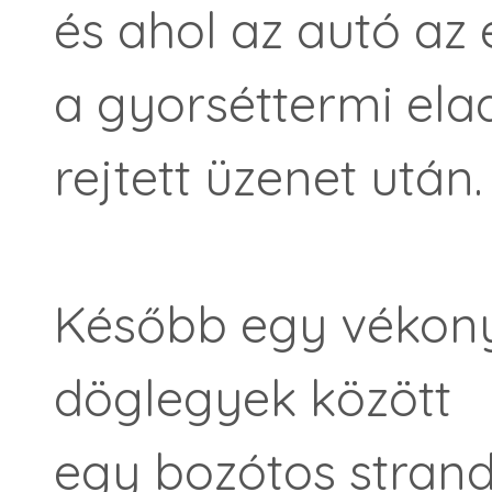
és ahol az autó az
a gyorséttermi ela
rejtett üzenet után
Később egy vékony 
döglegyek között
egy bozótos strand