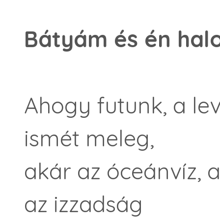
Bátyám és én halo
Ahogy futunk, a le
ismét meleg,
akár az óceánvíz, 
az izzadság