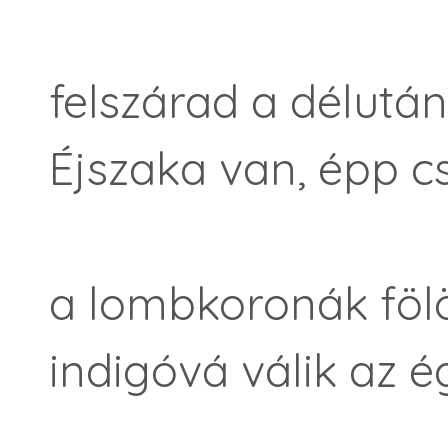
felszárad a délután
Éjszaka van, épp c
a lombkoronák fölöt
indigóvá válik az é