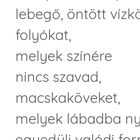
lebegő, öntött vízk
folyókat,
melyek színére
nincs szavad,
macskaköveket,
melyek lábadba n
egyedüli valódi fo