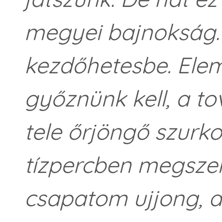
megyei bajnokság. 
kezdőhetesbe. El
győznünk kell, a tov
tele őrjöngő szurko
tízpercben megsze
csapatom ujjong, a