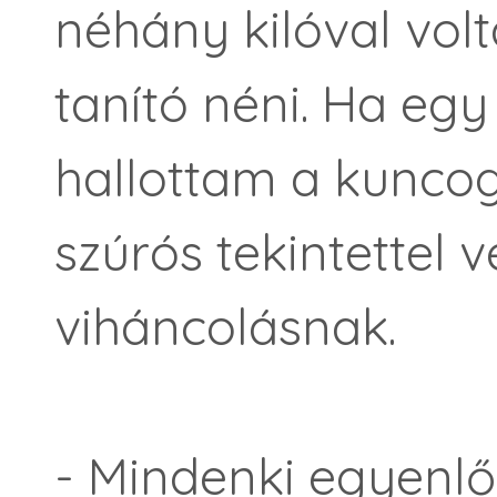
néhány kilóval vol
tanító néni. Ha egy 
hallottam a kuncogá
szúrós tekintettel v
viháncolásnak.
- Mindenki egyenlő