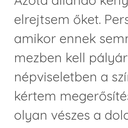
elrejtsem őket. Per
amikor ennek semmi
mezben kell pályár
népviseletben a sz
kértem megerősíté
olyan vészes a dol