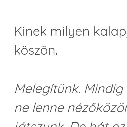
Kinek milyen kalap
köszön.
Melegítünk. Mindig
ne lenne nézőközö
játszunk. De hát e