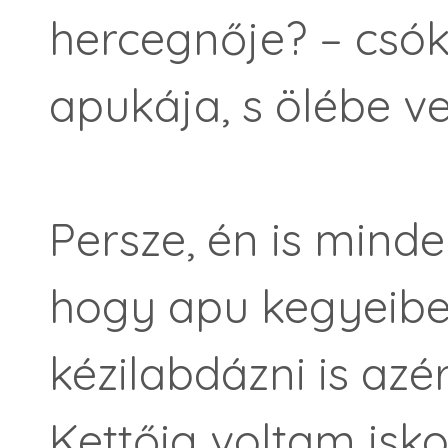
hercegnője? – csó
apukája, s ölébe ve
Persze, én is mind
hogy apu kegyeibe
kézilabdázni is azé
Kettőig voltam isko