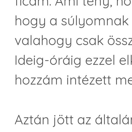
ficam. Ami tény, hog
hogy a súlyomnak 
valahogy csak öss
Ideig-óráig ezzel e
hozzám intézett m
Aztán jött az által