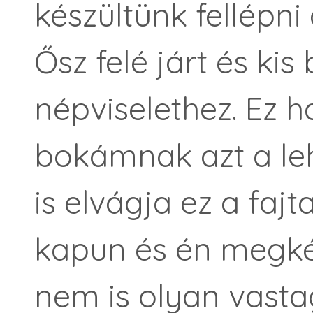
készültünk fellépni
Ősz felé járt és ki
népviselethez. Ez h
bokámnak azt a leh
is elvágja ez a fajt
kapun és én megk
nem is olyan vast