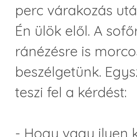
perc várakozás utá
Én ülök elől. A sof
ránézésre is morc
beszélgetünk. Egy
teszi fel a kérdést:
- Hogy vagy ilyen