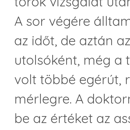
torok vizsgálat után
A sor végére állta
az időt, de aztán a
utolsóként, még a t
volt többé egérút, r
mérlegre. A doktor
be az értéket az a