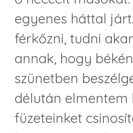
egyenes háttal jár
férkőzni, tudni aka
annak, hogy békén 
szünetben beszélge
délután elmentem 
füzeteinket csinosí