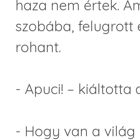
haza nem értek. Am
szobába, felugrott
rohant.
- Apuci! – kiáltott
- Hogy van a vilá