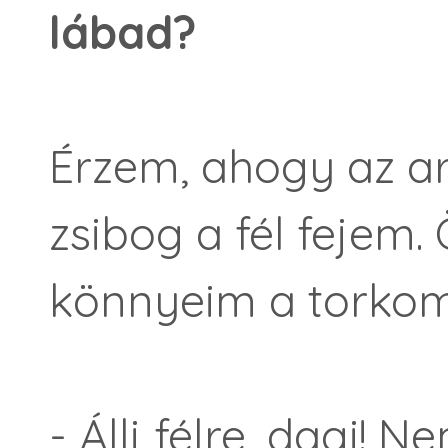
lábad?
Érzem, ahogy az ar
zsibog a fél fejem. 
könnyeim a torko
- Állj félre, dagi! N