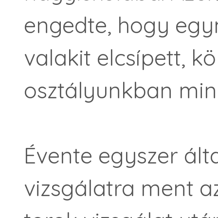
engedte, hogy egy
valakit elcsípett, 
osztályunkban min
Évente egyszer ált
vizsgálatra ment az