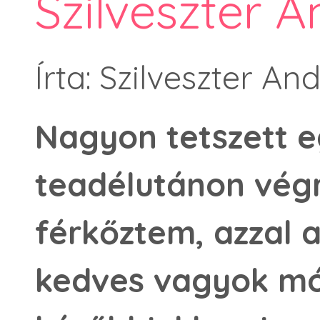
Szilveszter 
Írta: Szilveszter An
Nagyon tetszett e
teadélutánon vég
férkőztem, azzal a
kedves vagyok mód