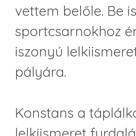
vettem belőle. Be i
sportcsarnokhoz ér
iszonyú lelkiismere
pályára.
Konstans a táplálk
lelkiismeret furda