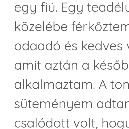
egy fiú. Egy teadé
közelébe férkőztem,
odaadó és kedves 
amit aztán a későb
alkalmaztam. A to
süteményem adtam
csalódott volt, hog