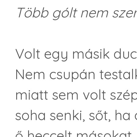
Több gólt nem sze
Volt egy másik duci
Nem csupán testal
miatt sem volt szé
soha senki, sőt, ha
ő heccelt másokat. 