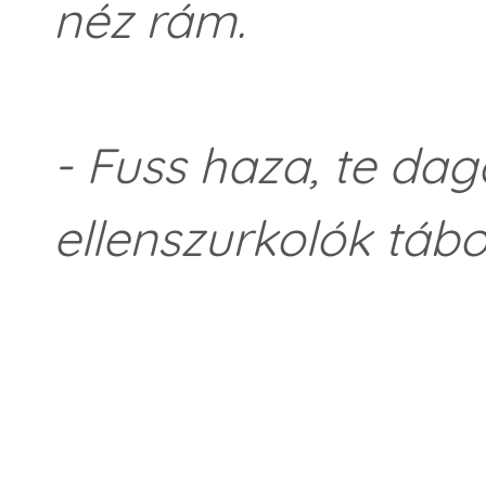
néz rám.
- Fuss haza, te daga
ellenszurkolók tábo