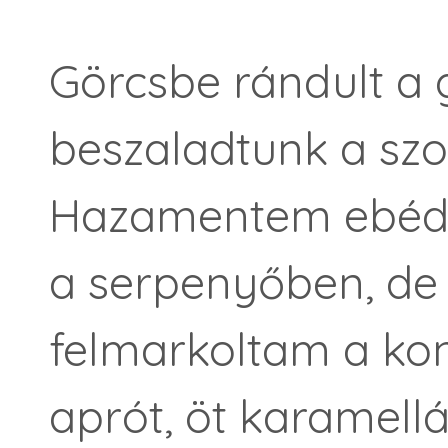
Görcsbe rándult a
beszaladtunk a szo
Hazamentem ebéde
a serpenyőben, de
felmarkoltam a ko
aprót, öt karamell