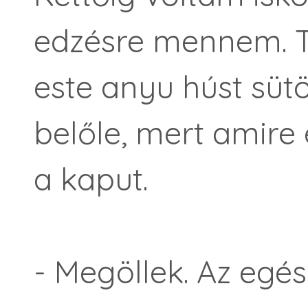
edzésre mennem. T
este anyu húst süt
belőle, mert amire 
a kaput.
- Megöllek. Az egé