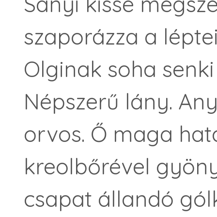
Sanyi kissé megsze
szaporázza a léptei
Olginak soha senki 
Népszerű lány. Any
orvos. Ő maga hat
kreolbőrével gyöny
csapat állandó gól