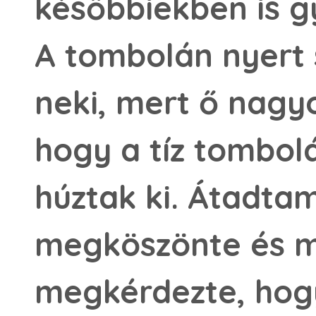
későbbiekben is 
A tombolán nyer
neki, mert ő nagyo
hogy a tíz tombol
húztak ki. Átadtam 
megköszönte és m
megkérdezte, ho