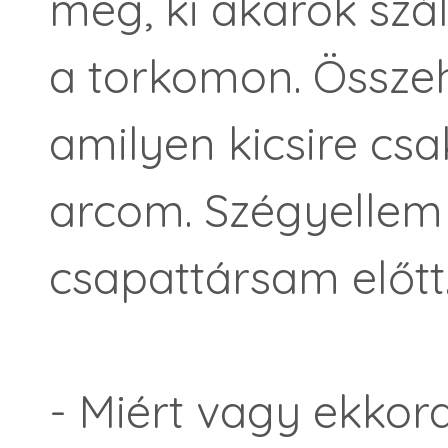
meg, ki akarok szál
a torkomon. Össz
amilyen kicsire csa
arcom. Szégyellem
csapattársam előtt
- Miért vagy ekkora