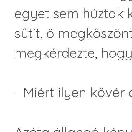
egyet sem húztak k
sütit, ő megköszön
megkérdezte, hog
- Miért ilyen kövér
Azóta állandó kény