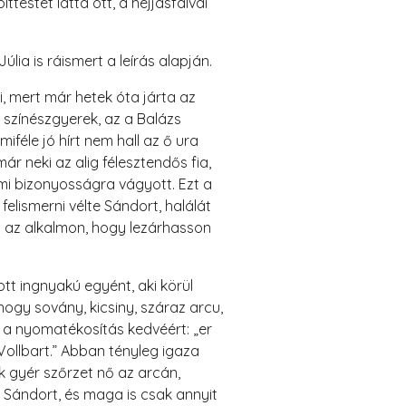
estét látta ott, a héjjasfalvai
ia is ráismert a leírás alapján.
, mert már hetek óta járta az
 színészgyerek, az a Balázs
éle jó hírt nem hall az ő ura
már neki az alig félesztendős fia,
mi bizonyosságra vágyott. Ezt a
elismerni vélte Sándort, halálát
 az alkalmon, hogy lezárhasson
ott ingnyakú egyént, aki körül
hogy sovány, kicsiny, száraz arcu,
 a nyomatékosítás kedvéért: „er
ollbart.” Abban tényleg igaza
k gyér szőrzet nő az arcán,
a Sándort, és maga is csak annyit