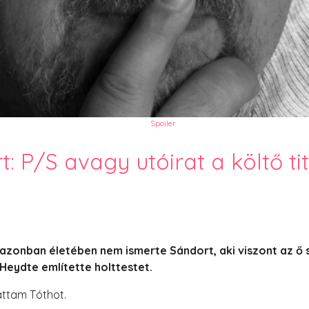
PesText 2023
PesText 2024
PesText 2025
+SZIF
HNB
Eronim Mox szakácskönyve
Spoiler
: P/S avagy utóirat a költő ti
ő azonban életében nem ismerte Sándort, aki viszont az ő 
 Heydte említette holttestet.
áttam Tóthot.