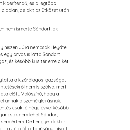
t kiderítendő, és a legtöbb
 oldalán, de akit az ütközet után
ben nem ismerte Sándort, aki
gy hiszen Júlia nemcsak Heydte
s egy orvos is látta Sándort
z, és később ki is tér erre a két
olytatta a kizárólagos igazságot
ntetésekről nem is szólva, mert
ta előtt. Valószínű, hogy a
lel annak a személyleírásnak,
lentés csak jó négy évvel később
ugyancsak nem lehet Sándor,
m sem értem. De Lengyel doktor
t, a Júlia által tanúságul hívott