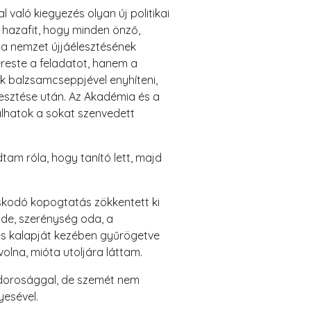
 való kiegyezés olyan új politikai
ő hazafit, hogy minden önző,
 a nemzet újjáélesztésének
reste a feladatot, hanem a
k balzsamcseppjével enyhíteni,
sztése után. Az Akadémia és a
álhatok a sokat szenvedett
tam róla, hogy tanító lett, majd
skodó kopogtatás zökkentett ki
ide, szerénység oda, a
és kalapját kezében gyűrögetve
olna, mióta utoljára láttam.
odorosággal, de szemét nem
yesével.