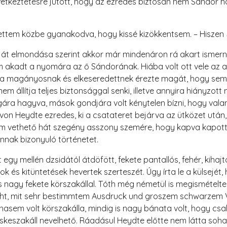
tkeztetésre jutott, hogy az ezredes biztosan nem Sándor holtt
ettem közbe gyanakodva, hogy kissé kizökkentsem. – Hiszen Júl
aját elmondása szerint akkor már mindenáron rá akart ismerni
em akadt a nyomára az ő Sándorának. Hiába volt ott vele az a
ra magányosnak és elkeseredettnek érezte magát, hogy semmif
em állítja teljes biztonsággal senki, illetve annyira hiányzott 
agára hagyva, mások gondjára volt kénytelen bízni, hogy vala
von Heydte ezredes, ki a csatateret bejárva az ütközet után, f
Nem vethető hát szegény asszony szemére, hogy kapva kapott
nnak bizonyuló történetet.
egy mellén dzsidától átdöfött, fekete pantallós, fehér, kihajt
 és kitüntetések hevertek szerteszét. Úgy írta le a külsejét, 
s nagy fekete körszakállal. Tóth még németül is megismételte
icht, mit sehr bestimmtem Ausdruck und groszem schwarzem V
sem volt körszakálla, mindig is nagy bánata volt, hogy csa
ecskeszakáll nevelhető. Ráadásul Heydte előtte nem látta soh