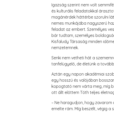
Igazság szerint nem volt semmifél
és kulturális feladatokkal áraszt
magánérdek háttérbe szorulni lá
nemes munkájába nagyszerű hazaf
feladat az embert. Személyes ves
bár tudtam, személyes boldogsá
Kisfaludy Társaság minden időme
nemzetemnek.
Senki nem vetheti hát a szememre,
tanfelügyelő, de életünk a tová
Aztán egy napon akadémiai szobá
egy hosszú és valójában bosszan
kopogtató nem várta meg, míg be
ott állt előttem Tóth teljes élet
– Ne haragudjon, hogy zavarom a
emelte rám. Míg beszélt, végig a 