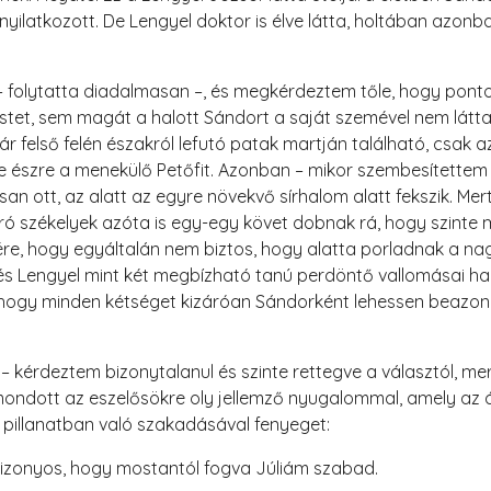
t nyilatkozott. De Lengyel doktor is élve látta, holtában azon
 folytatta diadalmasan –, és megkérdeztem tőle, hogy pontosa
stet, sem magát a halott Sándort a saját szemével nem látta, 
ár felső felén északról lefutó patak martján található, csak 
e észre a menekülő Petőfit. Azonban – mikor szembesítettem 
an ott, az alatt az egyre növekvő sírhalom alatt fekszik. Mert
járó székelyek azóta is egy-egy követ dobnak rá, hogy szint
ére, hogy egyáltalán nem biztos, hogy alatta porladnak a nag
 és Lengyel mint két megbízható tanú perdöntő vallomásai h
 hogy minden kétséget kizáróan Sándorként lehessen beazon
 kérdeztem bizonytalanul és szinte rettegve a választól, mer
 mondott az eszelősökre oly jellemző nyugalommal, amely az
 pillanatban való szakadásával fenyeget:
izonyos, hogy mostantól fogva Júliám szabad.