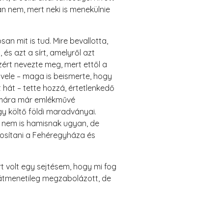
ban nem, mert neki is menekülnie
n mit is tud. Mire bevallotta,
és azt a sírt, amelyről azt
azért nevezte meg, mert ettől a
vele – maga is beismerte, hogy
 hát – tette hozzá, értetlenkedő
e mára már emlékművé
y költő földi maradványai.
a nem is hamisnak ugyan, de
osítani a Fehéregyháza és
t volt egy sejtésem, hogy mi fog
 átmenetileg megzabolázott, de