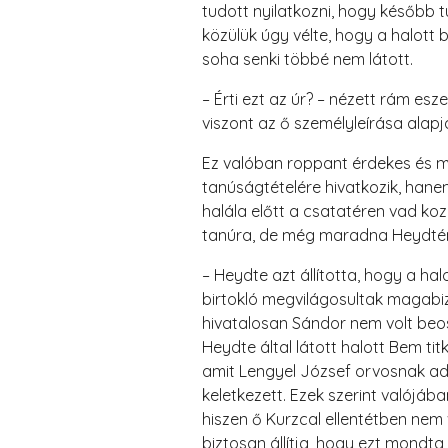
tudott nyilatkozni, hogy később t
közülük úgy vélte, hogy a halott 
soha senki többé nem látott.
– Érti ezt az úr? – nézett rám es
viszont az ő személyleírása alapjá
Ez valóban roppant érdekes és mi
tanúságtételére hivatkozik, hane
halála előtt a csatatéren vad kozá
tanúra, de még maradna Heydtén
– Heydte azt állította, hogy a hal
birtokló megvilágosultak magabizt
hivatalosan Sándor nem volt beos
Heydte által látott halott Bem ti
amit Lengyel József orvosnak ado
keletkezett. Ezek szerint valójáb
hiszen ő Kurzcal ellentétben nem
biztosan állítja, hogy ezt mondta 