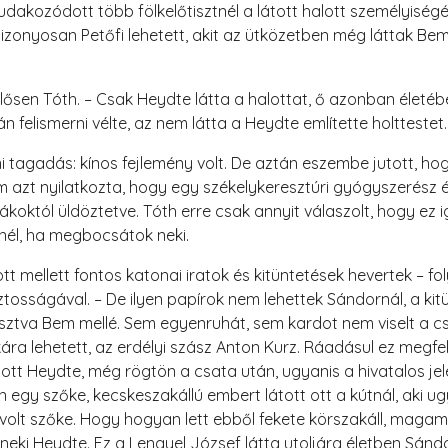
udakozódott több fölkelőtisztnél a látott halott személyiségé
bizonyosan Petőfi lehetett, akit az ütközetben még láttak Bem
zelősen Tóth. – Csak Heydte látta a halottat, ő azonban életé
n felismerni vélte, az nem látta a Heydte említette holttestet.
 tagadás: kínos fejlemény volt. De aztán eszembe jutott, ho
m azt nyilatkozta, hogy egy székelykeresztúri gyógyszerész é
koktól üldöztetve. Tóth erre csak annyit válaszolt, hogy ez iga
él, ha megbocsátok neki.
ott mellett fontos katonai iratok és kitüntetések hevertek – f
osságával. – De ilyen papírok nem lehettek Sándornál, a kitü
ztva Bem mellé. Sem egyenruhát, sem kardot nem viselt a csa
tkára lehetett, az erdélyi szász Anton Kurz. Ráadásul ez megfe
tt Heydte, még rögtön a csata után, ugyanis a hivatalos je
an egy szőke, kecskeszakállú embert látott ott a kútnál, aki 
 volt szőke. Hogy hogyan lett ebből fekete körszakáll, maga
neki Heydte. Ez a Lengyel József látta utoljára életben Sándor