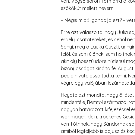
van. Végső soron Tóth arra a köve
szökőkút mellett heverni.
– Mégis miből gondolja ezt? – vet
Erre azt válaszolta, hogy Júlia s
erdélyi csatatereket, és sehol n
Sanyi, meg a Lauka Guszti, annyi
felől, és sem élőnek, sem holtnak n
akit oly hosszú időre hűtlenül m
bizonyosságot kínálta fel August 
pedig hivatalossá tudta tenni. 
végre egy valójában lezárhatatla
Heydte azt mondta, hogy ő látott 
mindenféle, Bemtől származó iratok
nagyon határozott kifejezéssel é
war mager, klein, trockenes Ges
van Tóthnak, hogy Sándornak soha
amiből legfeljebb is bajusz és k