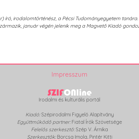
r) író, irodalomtörténész, a Pécsi Tudományegyetem tanára. 
is származik, január végén jelenik meg a Magvető Kiadó gond
Impresszum
Irodalmi és kulturális portál
Kiadó:
Szépirodalmi Figyelő Alapítvány
Együttműködő partner:
Fiatal Írók Szövetsége
Felelős szerkesztő:
Szép V. Árnika
Szerkesztők:
Borcsa Imola
,
Pintér Kitti