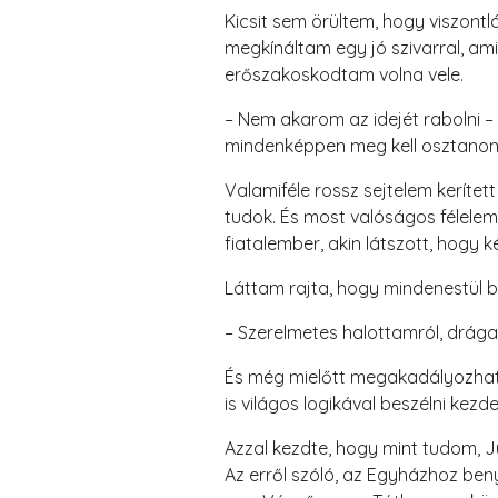
Kicsit sem örültem, hogy viszont
megkínáltam egy jó szivarral, ami
erőszakoskodtam volna vele.
– Nem akarom az idejét rabolni 
mindenképpen meg kell osztanom 
Valamiféle rossz sejtelem kerítet
tudok. És most valóságos félelem
fiatalember, akin látszott, hogy 
Láttam rajta, hogy mindenestül 
– Szerelmetes halottamról, drága
És még mielőtt megakadályozhatt
is világos logikával beszélni kezde
Azzal kezdte, hogy mint tudom, J
Az erről szóló, az Egyházhoz beny