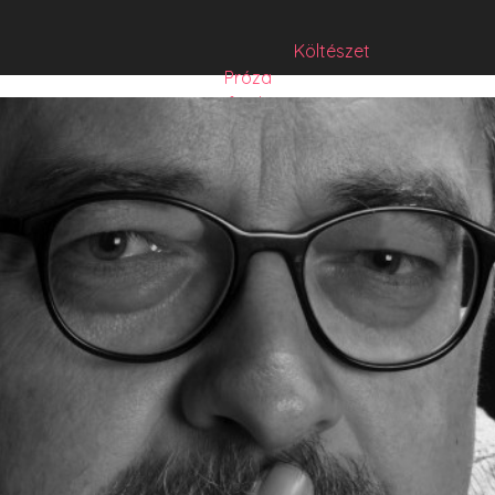
Költészet
Próza
Műfordítás
Mese
Folyó/irat/mentés
Sorozat
Hibrid
Hasznos szöveg
Józsefet nem kérdezte senki
Csízió
HISZTI
comicON
PesText
PesText 2021
PesText 2022