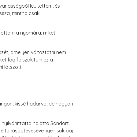
variasságból leültettem, és
issza, mintha csak
utottam a nyomára, miket
észét, amelyen változtatni nem
t fog fölszakítani ez a
i látszott.
angon, kissé hadarva, de nagyon
nyilváníttatta halottá Sándort.
dte tanúságtevésével igen sok baj