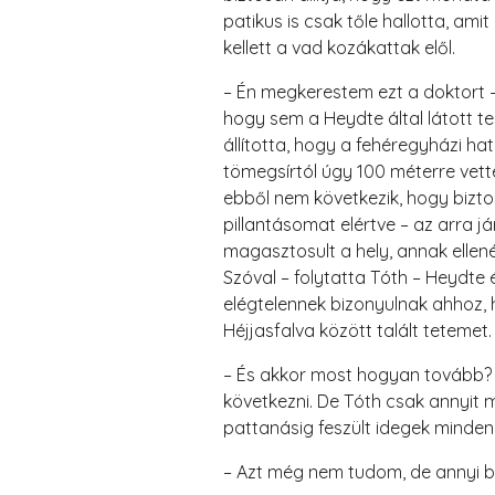
patikus is csak tőle hallotta, ami
kellett a vad kozákattak elől.
– Én megkerestem ezt a doktort –
hogy sem a Heydte által látott te
állította, hogy a fehéregyházi hat
tömegsírtól úgy 100 méterre vett
ebből nem következik, hogy biztos
pillantásomat elértve – az arra 
magasztosult a hely, annak ellen
Szóval – folytatta Tóth – Heydte
elégtelennek bizonyulnak ahhoz,
Héjjasfalva között talált tetemet.
– És akkor most hogyan tovább? –
következni. De Tóth csak annyit
pattanásig feszült idegek minden
– Azt még nem tudom, de annyi b