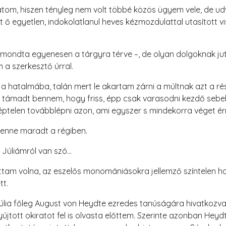
látom, hiszen tényleg nem volt többé közös ügyem vele, de ud
t ő egyetlen, indokolatlanul heves kézmozdulattal utasított v
– mondta egyenesen a tárgyra térve –, de olyan dolgoknak j
a szerkesztő úrral.
t a hatalmába, talán mert le akartam zárni a múltnak azt a r
 támadt bennem, hogy friss, épp csak varasodni kezdő sebeke
képtelen továbblépni azon, ami egyszer s mindekorra véget érn
benne maradt a régiben.
 Júliámról van szó…
am volna, az eszelős monomániásokra jellemző színtelen h
tt.
úlia főleg August von Heydte ezredes tanúságára hivatkozva 
újtott okiratot fel is olvasta előttem. Szerinte azonban Hey