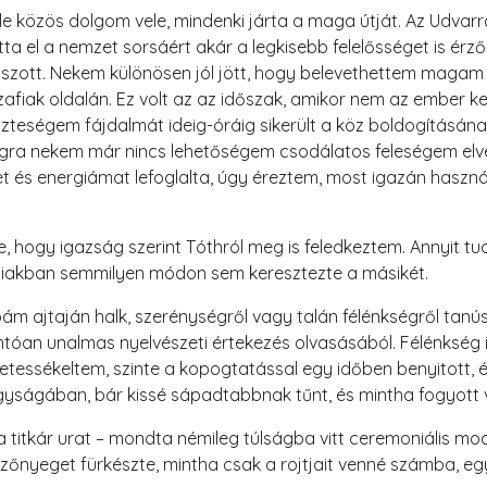
e közös dolgom vele, mindenki járta a maga útját. Az Udvarral
otta el a nemzet sorsáért akár a legkisebb felelősséget is érz
tszott. Nekem különösen jól jött, hogy belevethettem magam
iak oldalán. Ez volt az az időszak, amikor nem az ember ke
zteségem fájdalmát ideig-óráig sikerült a köz boldogításána
gra nekem már nincs lehetőségem csodálatos feleségem elve
t és energiámat lefoglalta, úgy éreztem, most igazán haszn
 hogy igazság szerint Tóthról meg is feledkeztem. Annyit tud
bbiakban semmilyen módon sem keresztezte a másikét.
m ajtaján halk, szerénységről vagy talán félénkségről tanú
tóan unalmas nyelvészeti értekezés olvasásából. Félénkség 
tessékeltem, szinte a kopogtatással egy időben benyitott, 
nagyságában, bár kissé sápadtabbnak tűnt, és mintha fogyott v
 titkár urat – mondta némileg túlságba vitt ceremoniális m
szőnyeget fürkészte, mintha csak a rojtjait venné számba, eg