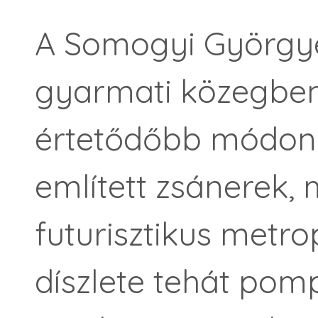
A Somogyi Györgyék
gyarmati közegbe
értetődőbb módon
említett zsánerek,
futurisztikus metr
díszlete tehát pomp