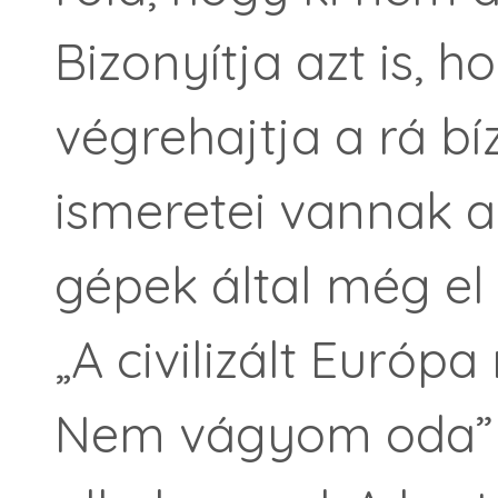
Bizonyítja azt is, 
végrehajtja a rá bíz
ismeretei vannak az
gépek által még el 
„A civilizált Európ
Nem vágyom oda” 