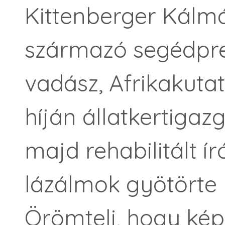
Kittenberger Kálm
származó segédpre
vadász, Afrikakutat
híján állatkertigazg
majd rehabilitált í
lázálmok gyötörte
Örömteli, hogy ké