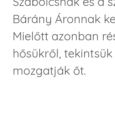
Szabolcsnak és a s
Bárány Áronnak ke
Mielőtt azonban ré
hősükről, tekintsük
mozgatják őt.