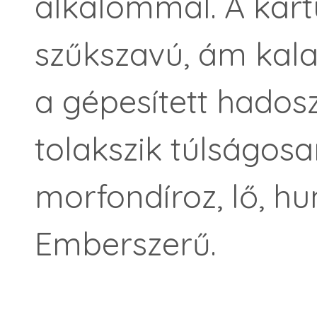
alkalommal. A kart
szűkszavú, ám kal
a gépesített hadosz
tolakszik túlságosa
morfondíroz, lő, hun
Emberszerű.