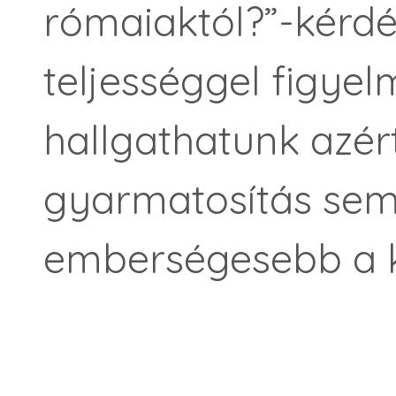
rómaiaktól?”-kérd
teljességgel figyel
hallgathatunk azér
gyarmatosítás sem 
emberségesebb a k