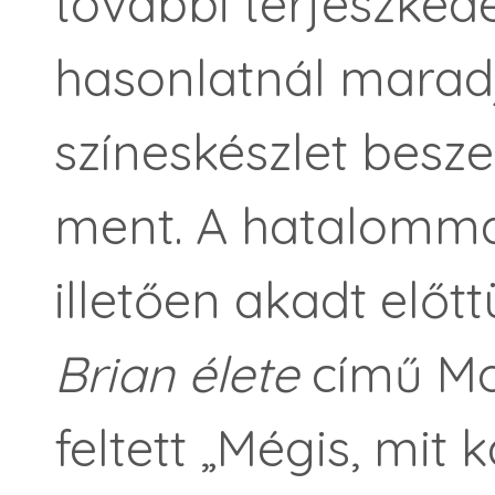
további terjeszked
hasonlatnál maradj
színeskészlet besze
ment. A hatalomma
illetően akadt előtt
Brian élete
című Mo
feltett „Mégis, mit