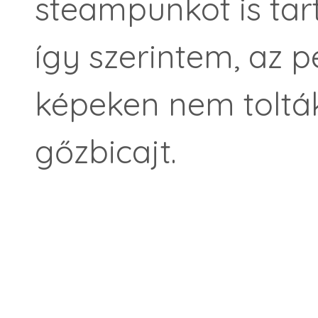
steampunkot is tar
így szerintem, az 
képeken nem tolták
gőzbicajt.