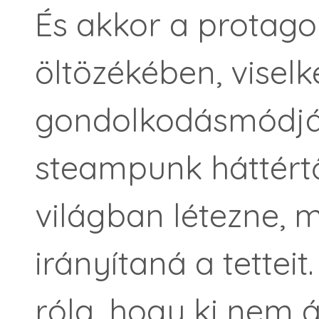
És akkor a protago
öltözékében, visel
gondolkodásmódjáb
steampunk háttértő
világban létezne, 
irányítaná a tettei
róla, hogy ki nem á