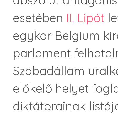
abszolút antagonis
esetében
II. Lipót
le
egykor Belgium kir
parlament felhata
Szabadállam uralko
előkelő helyet fogla
diktátorainak listá