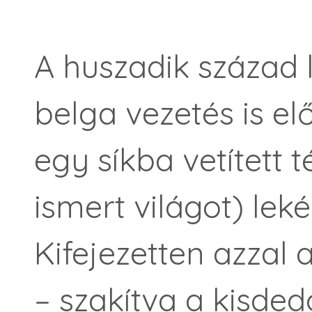
A huszadik század l
belga vezetés is el
egy síkba vetített t
ismert világot) leké
Kifejezetten azzal a
– szakítva a kisde