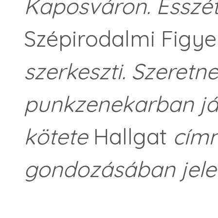
Kaposváron. Esszét é
Szépirodalmi Figye
szerkeszti. Szeretn
punkzenekarban ját
kötete
Hallgat
cím
gondozásában jele