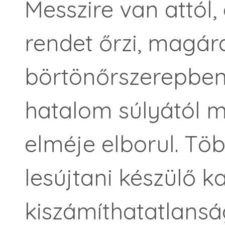
Messzire van attól
rendet őrzi, magár
börtönőrszerepben
hatalom súlyától
elméje elborul. Tö
lesújtani készülő k
kiszámíthatatlansá