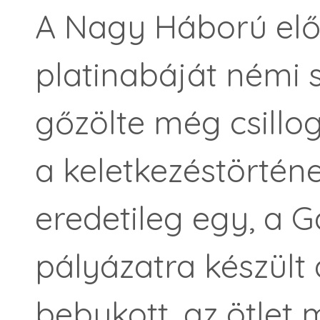
A Nagy Háború előt
platinabáját némi
gőzölte még csillo
a keletkezéstörténe
eredetileg egy, a Ga
pályázatra készült
bebukott, az ötlet