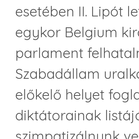
esetében II. Lipót l
egykor Belgium kir
parlament felhata
Szabadállam uralko
előkelő helyet fogla
diktátorainak listá
szimpatizálnunk vel