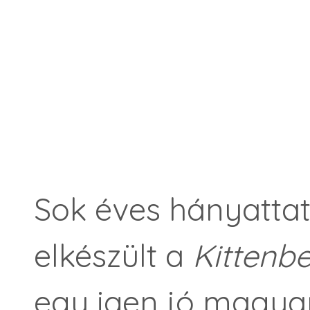
Sok éves hányattat
elkészült a
Kittenb
egy igen jó magyar