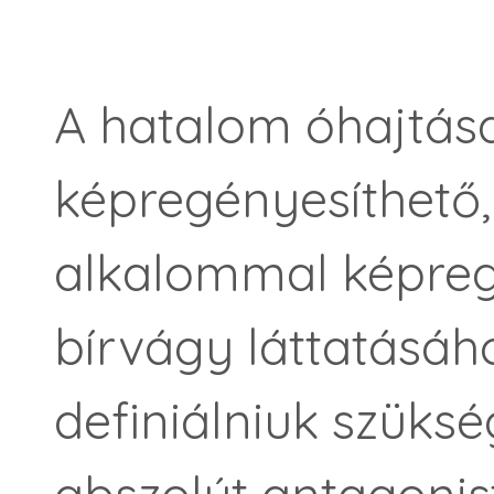
A hatalom óhajtás
képregényesíthető
alkalommal képregén
bírvágy láttatásáh
definiálniuk szüks