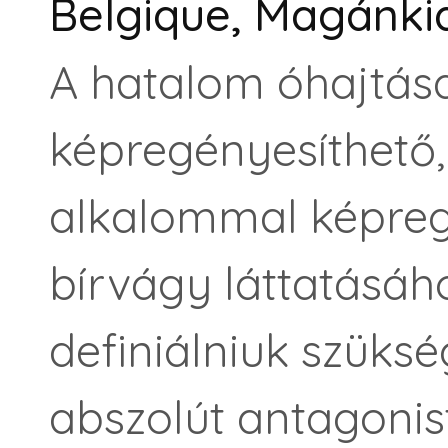
Belgique, Magánkia
A hatalom óhajtás
képregényesíthető
alkalommal képregén
bírvágy láttatásáh
definiálniuk szüks
abszolút antagonist