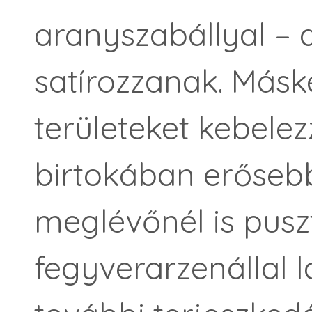
aranyszabállyal – 
satírozzanak. Más
területeket kebele
birtokában erősebb
meglévőnél is pusz
fegyverarzenállal 