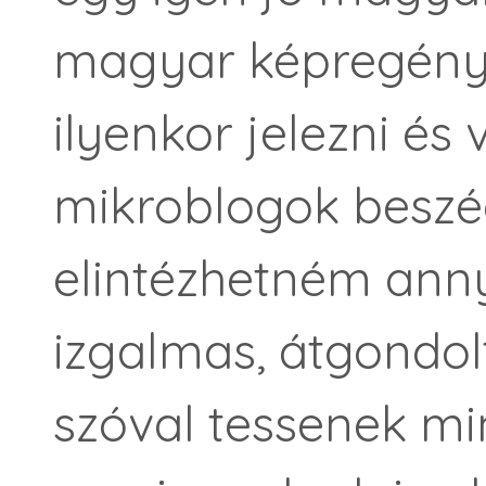
magyar képregénye
ilyenkor jelezni és 
mikroblogok beszé
elintézhetném anny
izgalmas, átgondolt
szóval tessenek mi