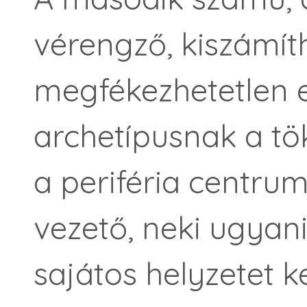
vérengző, kiszámít
megfékezhetetlen e
archetípusnak a tö
a periféria centru
vezető, neki ugya
sajátos helyzetet ke