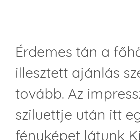
Érdemes tán a főhő
illesztett ajánlás 
tovább. Az impress
sziluettje után itt 
fényképet látunk K