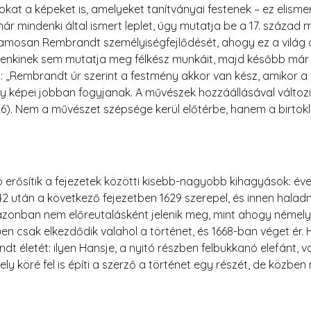
zokat a képeket is, amelyeket tanítványai festenek – ez elis
ár mindenki által ismert leplet, úgy mutatja be a 17. század
amosan Rembrandt személyiségfejlődését, ahogy ez a világ át
senkinek sem mutatja meg félkész munkáit, majd később már a 
„Rembrandt úr szerint a festmény akkor van kész, amikor a fe
gy képei jobban fogyjanak. A művészek hozzáállásával változik 
6). Nem a művészet szépsége kerül előtérbe, hanem a birtokl
erősítik a fejezetek közötti kisebb-nagyobb kihagyások: éve
642 után a következő fejezetben 1629 szerepel, és innen hal
 azonban nem előreutalásként jelenik meg, mint ahogy némely 
n csak elkezdődik valahol a történet, és 1668-ban véget ér.
 életét: ilyen Hansje, a nyitó részben felbukkanó elefánt, 
y köré fel is építi a szerző a történet egy részét, de közben