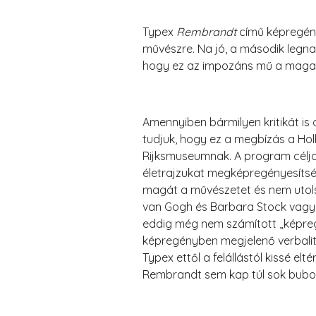
Typex
Rembrandt
című képregény
művészre. Na jó, a második legnag
hogy ez az impozáns mű a maga k
Amennyiben bármilyen kritikát is 
tudjuk, hogy ez a megbízás a Hol
Rijksmuseumnak. A program célja
életrajzukat megképregényesíts
magát a művészetet és nem utols
van Gogh és Barbara Stock vagy 
eddig még nem számított „képreg
képregényben megjelenő verbalitá
Typex ettől a felállástól kissé el
Rembrandt sem kap túl sok buboré