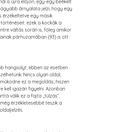
ál is újra előjön, egy-egy beékelt
lágyabb árnyalata jelzi, hogy egy
is érzékeltetve egy másik
 történéseit: ezek a kockák a
ntre váltás során is, főleg amikor
sainak párhuzamában (93) is ott
obb hangsúlyt, ebben az esetben
lhetünk. Nincs olyan oldal,
m működne ez a megoldás, hiszen
re kell igazán figyelni. Azonban
á válik ez a fajta „túlzás”,
k még érzékletesebbé teszik a
oldaljelzés.