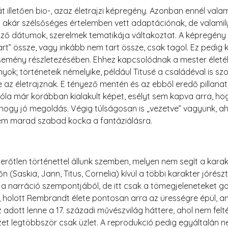
illetően bio-, azaz életrajzi képregény. Azonban ennél valam
akár szélsőséges értelemben vett adaptációnak, de valamilyen
öző dátumok, szerelmek tematikája váltakoztat. A képregény t
art” össze, vagy inkább nem tart össze, csak tagol. Ez pedig
 esemény részletezésében. Ehhez kapcsolódnak a mester éle
yok; történeteik némelyike, például Titusé a családéval is s
az életrajznak. E tényező mentén és az ebből eredő pillanatn
a már korábban kialakult képet, esélyt sem kapva arra, hog
hogy jó megoldás. Végig túlságosan is „vezetve” vagyunk, a
em marad szabad kocka a fantáziálásra.
erőtlen történettel állunk szemben, melyen nem segít a karak
Saskia, Jann, Titus, Cornelia) kívül a többi karakter jórészt 
 a narráció szempontjából, de itt csak a tömegjeleneteket gaz
ő, holott Rembrandt élete pontosan arra az ürességre épül, a
z adott lenne a 17. századi művészvilág háttere, ahol nem fel
szet legtöbbször csak üzlet. A reprodukció pedig egyáltalán 