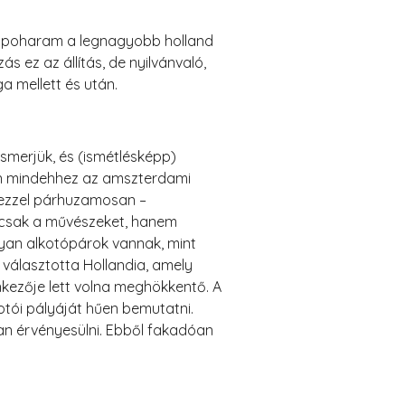
m poharam a legnagyobb holland
s ez az állítás, de nyilvánvaló,
 mellett és után.
ismerjük, és (ismétlésképp)
van mindehhez az amszterdami
dezzel párhuzamosan –
mcsak a művészeket, hanem
yan alkotópárok vannak, mint
választotta Hollandia, amely
kezője lett volna meghökkentő. A
otói pályáját hűen bemutatni.
bban érvényesülni. Ebből fakadóan