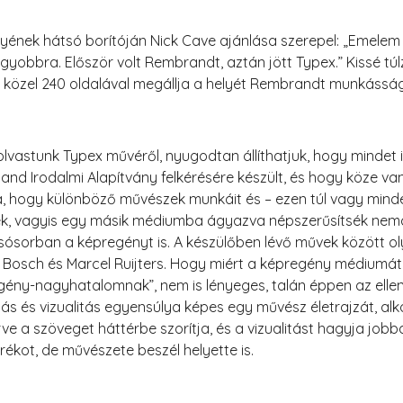
ének hátsó borítóján Nick Cave ajánlása szerepel: „Emele
yobbra. Először volt Rembrandt, aztán jött Typex.” Kissé túlzá
özel 240 oldalával megállja a helyét Rembrandt munkássága
olvastunk Typex művéről, nyugodtan állíthatjuk, hogy mindet 
land Irodalmi Alapítvány felkérésére készült, és hogy köze 
, hogy különböző művészek munkáit és – ezen túl vagy min
ék, vagyis egy másik médiumba ágyazva népszerűsítsék ne
ósorban a képregényt is. A készülőben lévő művek között ol
Bosch és Marcel Ruijters. Hogy miért a képregény médiumát 
ény-nagyhatalomnak”, nem is lényeges, talán éppen az ellen
s és vizualitás egyensúlya képes egy művész életrajzát, alk
térve a szöveget háttérbe szorítja, és a vizualitást hagyja jo
kot, de művészete beszél helyette is.