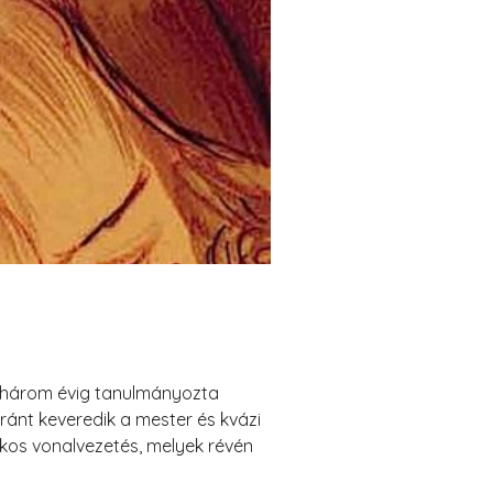
 – három évig tanulmányozta
nt keveredik a mester és kvázi
kkos vonalvezetés, melyek révén