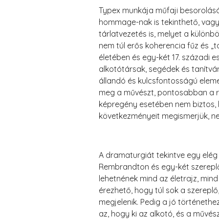
Typex munkája műfaji besorolását 
hommage-nak is tekinthető, vagy 
tárlatvezetés is, melyet a különb
nem túl erős koherencia fűz és „t
életében és egy-két 17. századi
alkotótársak, segédek és tanítván
állandó és kulcsfontosságú eleme 
meg a művészt, pontosabban a ról
képregény esetében nem biztos, 
következményeit megismerjük, n
A dramaturgiát tekintve egy elég 
Rembrandton és egy-két szereplőn (
lehetnének mind az életrajz, mind
érezhető, hogy túl sok a szerepl
megjelenik. Pedig a jó történethe
az, hogy ki az alkotó, és a művé