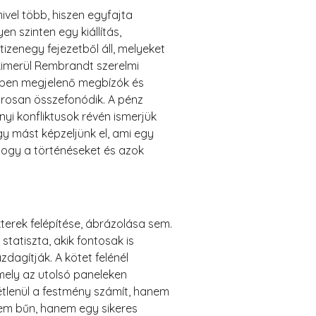
ivel több, hiszen egyfajta
 szinten egy kiállítás,
izenegy fejezetből áll, melyeket
 kimerül Rembrandt szerelmi
tében megjelenő megbízók és
zorosan összefonódik. A pénz
yi konfliktusok révén ismerjük
y mást képzeljünk el, ami egy
hogy a történéseket és azok
terek felépítése, ábrázolása sem.
statiszta, akik fontosak is
dagítják. A kötet felénél
mely az utolsó paneleken
tétlenül a festmény számít, hanem
nem bűn, hanem egy sikeres