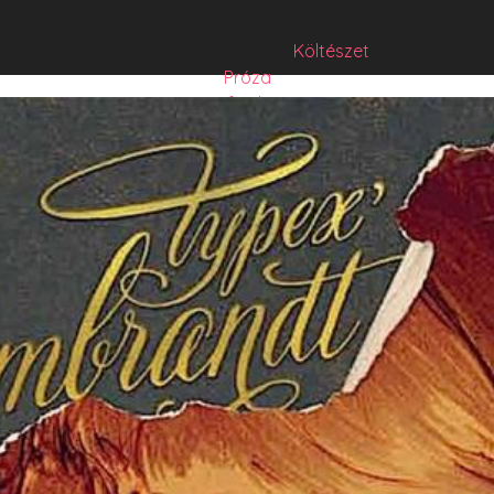
Költészet
Próza
Műfordítás
Mese
Folyó/irat/mentés
Sorozat
Hibrid
Hasznos szöveg
Józsefet nem kérdezte senki
Csízió
HISZTI
comicON
PesText
PesText 2021
PesText 2022