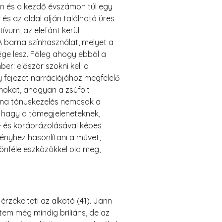
en és a kezdő évszámon túl egy
és az oldal alján található üres
ívum, az elefánt kerül
 barna színhasználat, melyet a
sége lesz. Főleg ahogy ebből a
er: először szokni kell a
gy fejezet narrációjához megfelelő
mokat, ahogyan a zsúfolt
barna tónuskezelés nemcsak a
s hagy a tömegjeleneteknek,
t- és korábrázolásával képes
ényhez hasonlítani a művet,
önféle eszközökkel old meg,
zékelteti az alkotó (41). Jann
tem még mindig briliáns, de az