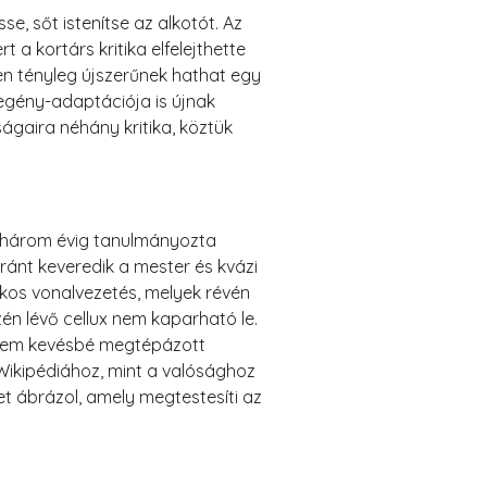
se, sőt istenítse az alkotót. Az
a kortárs kritika elfelejthette
en tényleg újszerűnek hathat egy
egény-adaptációja is újnak
ágaira néhány kritika, köztük
 – három évig tanulmányozta
nt keveredik a mester és kvázi
kkos vonalvezetés, melyek révén
én lévő cellux nem kaparható le.
a nem kevésbé megtépázott
 Wikipédiához, mint a valósághoz
t ábrázol, amely megtestesíti az