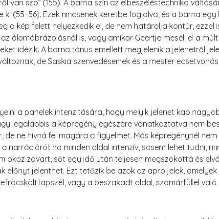
ről van szó” (155). A barna szín az elbeszéléstechnika váltásán
ki (55–56). Ezek nincsenek keretbe foglalva, és a barna egy 
g a kép felett helyezkedik el, de nem határolja kontúr, ezzel 
 az álomábrázolásnál is, vagy amikor Geertje meséli el a múlt
et idézik. A barna tónus emellett megjelenik a jelenetről jele
 változnak, de Saskia szenvedéseinek és a mester ecsetvoná
elni a panelek intenzitására, hogy melyik jelenet kap nagy
agy legalábbis a képregény egészére vonatkoztatva nem beszé
, de ne hívná fel magára a figyelmet. Más képregénynél ne
 a narrációról: ha minden oldal intenzív, sosem lehet tudni, mi
okoz zavart, sőt egy idő után teljesen megszokottá és elvártt
 előnyt jelenthet. Ezt tetőzik be azok az apró jelek, amelye
 lefröcskölt lapszél, vagy a beszakadt oldal, szamárfüllel való 