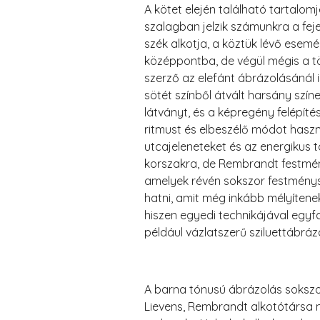
A kötet elején található tartalo
szalagban jelzik számunkra a feje
szék alkotja, a köztük lévő esem
középpontba, de végül mégis a tö
szerző az elefánt ábrázolásánál i
sötét színből átvált harsány szín
látványt, és a képregény felépíté
ritmust és elbeszélő módot hasz
utcajeleneteket és az energikus t
korszakra, de Rembrandt festménye
amelyek révén sokszor festménysz
hatni, amit még inkább mélyítene
hiszen egyedi technikájával egyf
például vázlatszerű sziluettábrá
A barna tónusú ábrázolás sokszor
Lievens, Rembrandt alkotótársa m