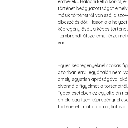
emberek… Haladni kell a korral, er
történet beágyazottságát emelve 
másik történetről van szó; a szöve
elbeszélésidőt. Hasonló a helyzet
képregény ősét, a képes történetek
Rembrandt átszellemül, érzelmei
van.
Egyes képregényeknél szokás figy
azonban erről egyáltalán nem, v
amely egyetlen apróságával akár
elvonná a figyelmet a történetről,
Typex esetében ez egyáltalán nem 
amely egy ilyen képregénynél csak
történetet, mint a borral, tintával