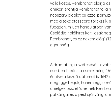
vállalkozás. Rembrandt aláírja a
amikor lerántja Rembrandtról a m
népszerű oldalát és ezzel párhuz
még a tökéletességre törekszik, 
függően, milyen hangulatban van: 
Családja halálhírét kelti, csak ho
Rembrandt, és ez nekem elég” (12
gyarlóság.
A dramaturgia szétesését tovább 
esetben lineáris a cselekmény. 1
érintve a kezdő dátumot is. 1642
megfigyelhetjük, hanem egyszerűe
amelyek összefűzhetnék Rembrandt
patkányai és a pestisjárvány, amel