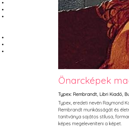
Önarcképek m
Typex: Rembrandt, Libri Kiadó, B
Typex, eredeti nevén Raymond Koo
Rembrandt munkásságát és életra
tanítványa sajátos stílusa, form
képes megeleveníteni a képet.