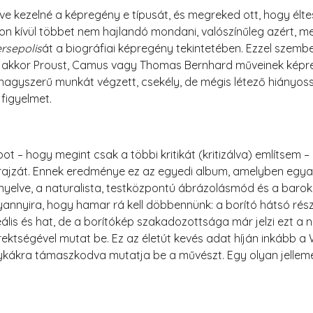
lve kezelné a képregény e típusát, és megreked ott, hogy éltes
 kívül többet nem hajlandó mondani, valószínűleg azért, mert 
rsepolis
át a biográfiai képregény tekintetében. Ezzel szemb
 de akkor Proust, Camus vagy Thomas Bernhard műveinek képr
 nagyszerű munkát végzett, csekély, de mégis létező hiányoss
 figyelmet.
t – hogy megint csak a többi kritikát (kritizálva) említsem
jzát. Ennek eredménye ez az egyedi album, amelyben egyará
anyelve, a naturalista, testközpontú ábrázolásmód és a baro
yannyira, hogy hamar rá kell döbbennünk: a borító hátsó rész
eális és hat, de a borítókép szakadozottsága már jelzi ezt 
rektségével mutat be. Ez az életút kevés adat híján inkább a
ykákra támaszkodva mutatja be a művészt. Egy olyan jelleme