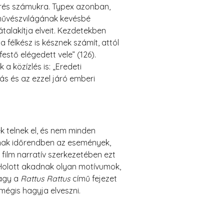
merés számukra. Typex azonban,
 művészvilágának kevésbé
alakítja elveit. Kezdetekben
félkész is késznek számít, attól
stő elégedett vele” (126).
a közízlés is: „Eredeti
ás és az ezzel járó emberi
k telnek el, és nem minden
adnak időrendben az események,
film narratív szerkezetében ezt
 Holott akadnak olyan motívumok,
vagy a
Rattus Rattus
című fejezet
 mégis hagyja elveszni.