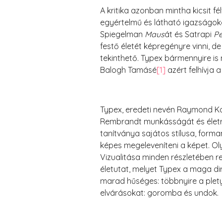
A kritika azonban mintha kicsit fé
egyértelmű és látható igazságokon
Spiegelman
Maus
át és Satrapi
Pe
festő életét képregényre vinni,
tekinthető. Typex bármennyire is
Balogh Tamásé
[1]
azért felhívja a
Typex, eredeti nevén Raymond Koo
Rembrandt munkásságát és életra
tanítványa sajátos stílusa, form
képes megeleveníteni a képet. Ol
Vizualitása minden részletében r
életutat, melyet Typex a maga di
marad hűséges: többnyire a plet
elvárásokat: goromba és undok.