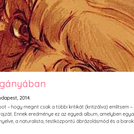
PesText 2023
PesText 2024
PesText 2025
+SZIF
HNB
Eronim Mox szakácskönyve
Spoiler
agányában
udapest, 2014.
t – hogy megint csak a többi kritikát (kritizálva) említsem
jzát. Ennek eredménye ez az egyedi album, amelyben egyará
anyelve, a naturalista, testközpontú ábrázolásmód és a baro