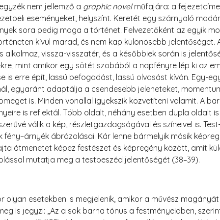
mjegyzék nem jellemző a
graphic novel
műfajára: a fejezetcím
zetbeli eseményeket, helyszínt. Keretét egy szárnyaló madár 
ények sora pedig maga a történet. Felvezetőként az egyik mot
rténeten kívül marad, és nem kap különösebb jelentőséget. A
s alkalmaz, vissza-visszatér, és a későbbiek során is jelentő
ekre, mint amikor egy sötét szobából a napfényre lép ki az emb
se is erre épít, lassú befogadást, lassú olvasást kíván. Egy-e
nál, egyaránt adaptálja a csendesebb jeleneteket, momentu
ömeget is. Minden vonallal igyekszik közvetíteni valamit. A 
ire is reflektál. Több oldalt, néhány esetben dupla oldalt i
erűvé válik a kép, részletgazdagságával és színeivel is. Tes
k fény–árnyék ábrázolásai. Kár lenne bármelyik másik képreg
ajta átmenetet képez festészet és képregény között, amit kül
zolással mutatja meg a testbeszéd jelentőségét (38–39).
 olyan esetekben is megjelenik, amikor a művész magányát ér
eg is jegyzi: „Az a sok barna tónus a festményeidben, szerin