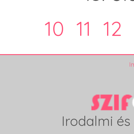
10
11
12
I
Irodalmi és 