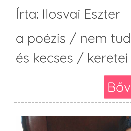
Írta: Ilosvai Eszter
a poézis / nem tud
és kecses / keretei
Bőv