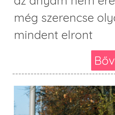
az anyám nem érez
még szerencse ol
mindent elront
Bőv