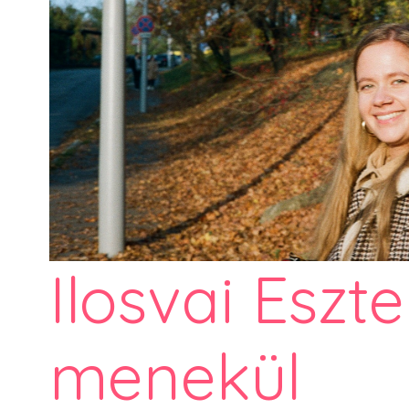
Ilosvai Eszte
menekül