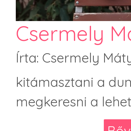
Csermely Má
Írta: Csermely Mát
kitámasztani a d
megkeresni a lehe
Bőv