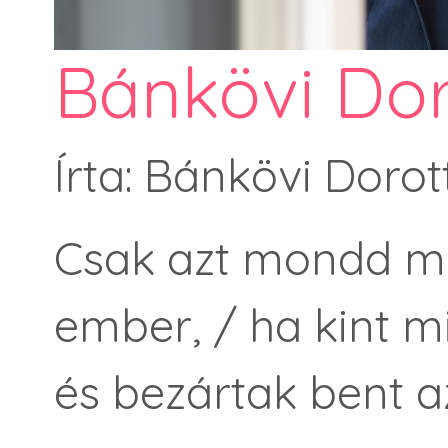
Bánkövi Dor
Írta: Bánkövi Dorot
Csak azt mondd me
ember, / ha kint mi
és bezártak bent a