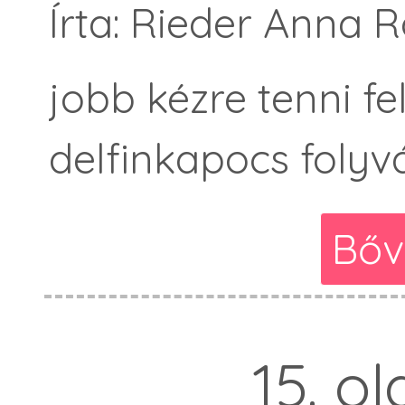
Írta: Rieder Anna 
jobb kézre tenni fe
delfinkapocs folyv
Bőv
15. ol